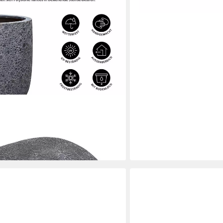
olystone, schwarz, Pflanzkübel für
sive Optik, leichtes Material
en bei dir