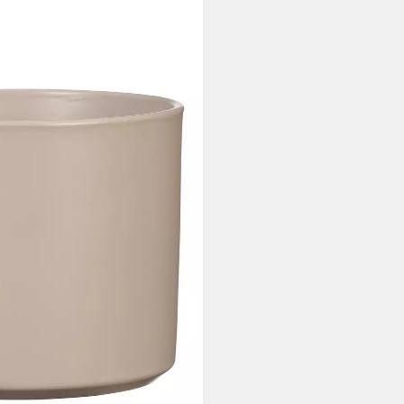
hter Keramik-Übertopf
i dir