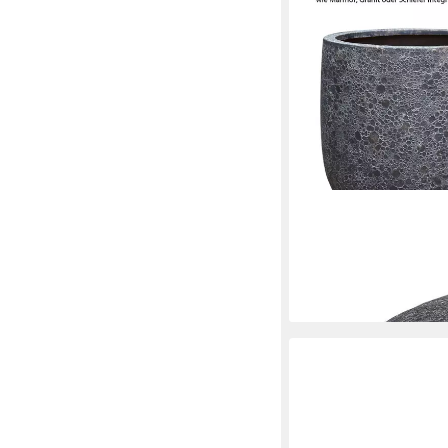
DEHNER
Übertopf Lava, rund, P
den Außenbereich, mas
69,99 €
lieferbar - in 2-3 Werktag