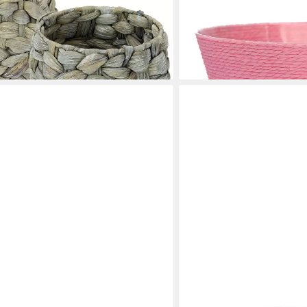
cm, Ø 19 cm
6,90 €
lieferbar - in 4-5 Werktagen be
en bei dir