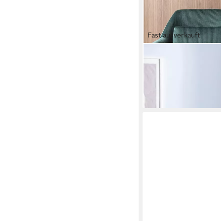
Fast ausverkauft
DEHNER
Übertopf Elias, versc
handgefertigt, robust
9,99 €
lieferbar - in 4-5 Werktag