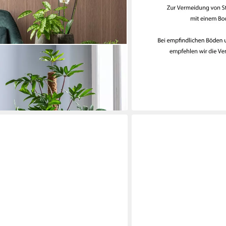
h. Größen, Keramik, creme,
en bei dir