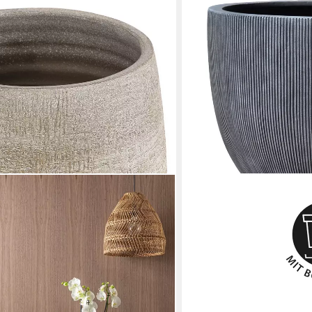
DEHNER
Übertopf Banbury, frostbe
Polystone, schwarz, für de
gegen Staunässe
ab 69,99 €
lieferbar - in 2-3 Werktagen be