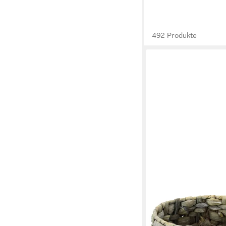
492 Produkte
I.GE.A.
Übertopf Aus Wasserhy