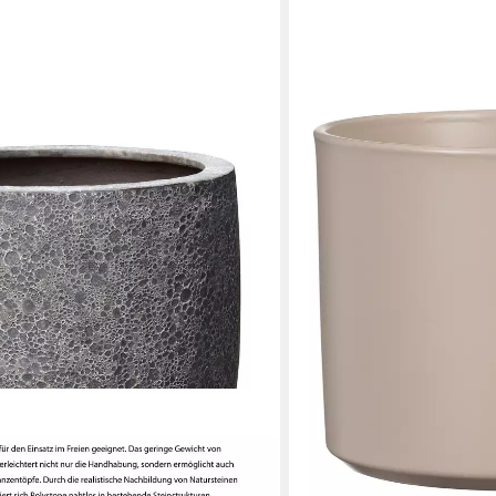
SCHEURICH
Übertopf, 100% wasserdic
25,99 €
lieferbar - in 3-4 Werktagen be