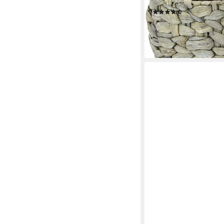
Wasserhyazinthe
(11)
23,99 €
lieferbar - in 3-4 Werktag