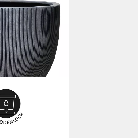
ständiger Blumenkübel,
n Außenbereich, inkl. Bodenloch
i dir