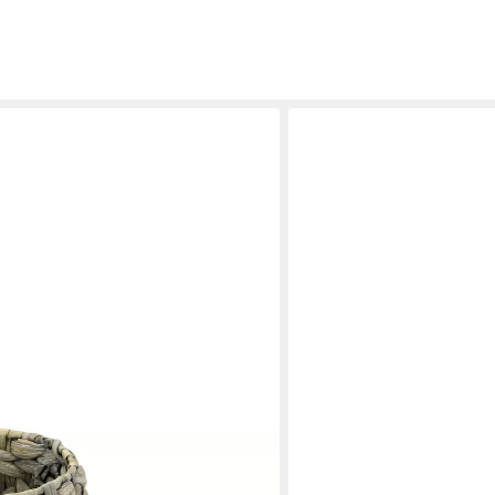
INNA-GLAS
azinthe, 2er Set, Pflanztöpfe aus
Übertopf Blumenkorb NER