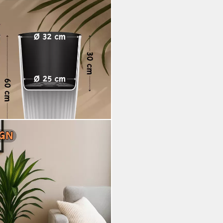
t herausnehmbarem Einsatz &
, robuster PP-Kunststoff),
k, hoch, rund, modern, UV-
i dir