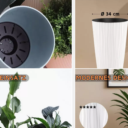
ENGELLAND
 mit Drainagesystem (Vorteils-Set, 1
Blumentopf Pflanztopf mi
toff), Rillenoptik, UV-resistent,
Bewässerungssystem (1 St.
kte Bepflanzung
Wasserspeicher, Rillenopti
resistent
(7)
30,99 €
UVP
34,99 €
en bei dir
-11%
lieferbar - in 3-4 Werktagen be