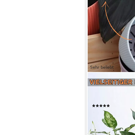
Sehr beliebt
ENGELLAND
Blumentopf Pflanztopf
St., robuster PP-Kunsts
Drainagesystem, dire
(129)
18,99 €
UVP
22,99 €
-17%
lieferbar - in 3-4 Werktag