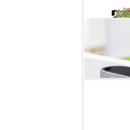
OUTSUNNY
Blumentopf mit Ablauf
St., Pflanztopf), für
Hellgrau
46,90 €
UVP
86,90 €
-46%
lieferbar - in 2-3 Werktag