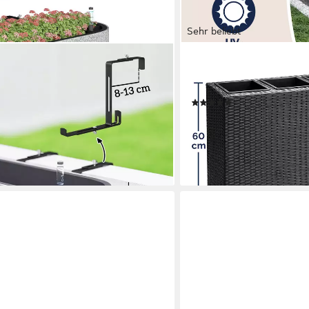
Sehr beliebt
CASARIA
system, Loch, Haken (Pflanzkübel, 2
Pflanzkübel, 4 Innentöpfe
 Tomaten Blumen Garten Balkon
95x27x60cm Blumentopf 
(20)
67,80 €
89,95 €
-25%
lieferbar - in 4-5 Werktagen be
en bei dir