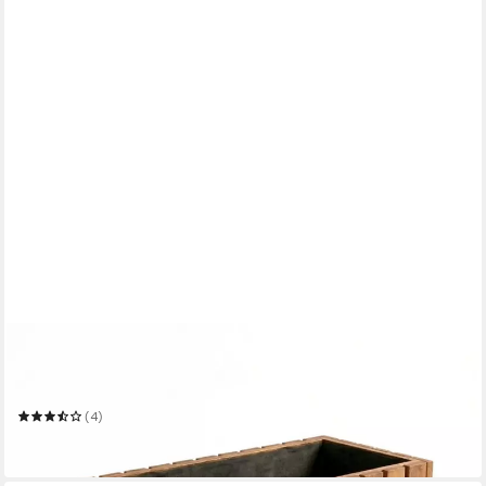
MEGA-HOLZ
Pflanzkübel Pflanzkübel Holz TAVO35 - Kiefer Blumenkasten
für außen, massiv groß
(4)
ab 49,95 €
in 3-4 Werktagen bei dir