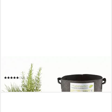
ZOOPRINZ
Pflanzkübel Pflanzsack Pflanztaschen 3er & 6er Sets 30 Liter
60 Liter
(12)
ab 16,99 €
in 2-3 Werktagen bei dir