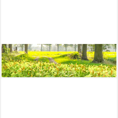
OUTSUNNY
Blumentopf mit Ablaufsystem, Loch, Haken
46,90 €
UVP
86,90 €
-46%
in 2-3 Werktagen bei dir