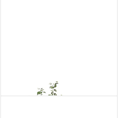
VIDAXL
Hochbeet 200 x 80 x 40 cm Pflanzgefäß Anthrazit 200x80x40
cm Stahl
ab 134,97 €
in 4-5 Werktagen bei dir