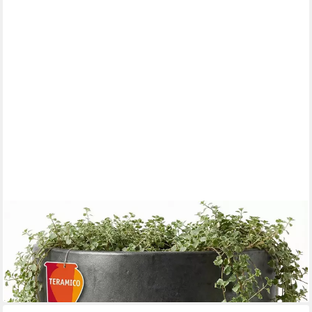
TERAMICO
Blumentopf Pflanzgefäß "Egg Pot" Anthrazit – Ø 21 bis 60 cm –
Frostfest
ab 18,99 €
UVP
29,00 €
-35%
in 2-3 Werktagen bei dir