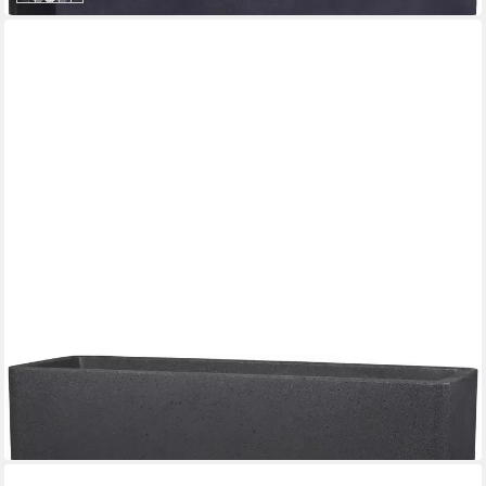
SCHEURICH
Blumentopf 80/140 ALEA BOX
69,95 €
in 3-4 Werktagen bei dir