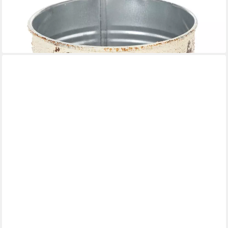
Übertopf Shabby Chic Blumentopf Metall Deko Vintage
nostalgisch
8,60 €
lieferbar - in 2-3 Werktagen bei dir
FLORISTS PRODUCTS