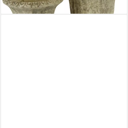
-15%
lieferbar - in 4-5 Werktagen bei dir
ONLINE-FUCHS
Blumentopf - 2 Blumentöpfe im Set mit edlen Hirschkopf -
Vintage Look (Weiß, Gold), geeignet für Blumen, Pflanzen und