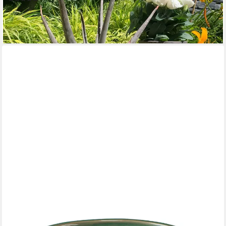
16,99 €
UVP
24,99 €
-32%
lieferbar - in 4-5 Werktagen bei dir
FLORISTS PRODUCTS
Übertopf 2er Set Übertöpfe Keramik Grün mit Craquelé Glasur,