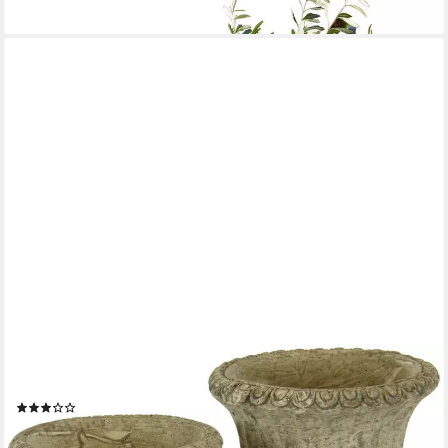
lieferbar - in 5-6 Werktagen bei dir
I.GE.A.
Übertopf Antik-Betonpokal (Set, 2 St)
(12)
20,49 €
UVP
23,99 €