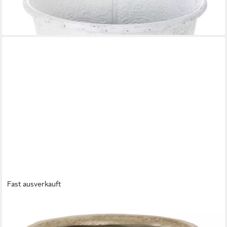
Grau 20,5cm
16,80 €
lieferbar - in 2-3 Werktagen bei dir
Fast ausverkauft
CHIC ANTIQUE
Blumentopf Chic Antique - Blumentopf Übertopf
Blumenübertopf Keramik Blumenmotiv