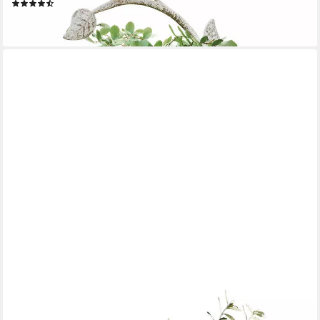
(5)
15,95 €
lieferbar - in 5-6 Werktagen bei dir
MIRABEAU
Übertopf Übertopf 3er Set Klaireau antikgrau
67,95 €