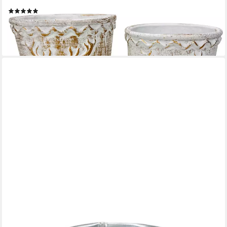
Kräuter
(1)
19,99 €
UVP
29,99 €
-33%
lieferbar - in 2-3 Werktagen bei dir
FLORISTS PRODUCTS