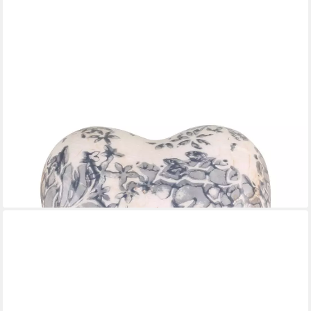
CHIC ANTIQUE
Blumentopf Blumentopf Übertopf Opal Melun Blau Creme Herz
Krug Kanne Vase, Serie Melun
ab 3,90 €
lieferbar - in 2-3 Werktagen bei dir