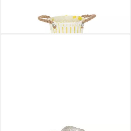
Übertopf 3er Set Metalleimer Shabby Chic Ø16,5cm H15cm -
Pflanzgefäß, 3 Stück
24,00 €
(8,00 €/ 1 Stk)
lieferbar - in 2-3 Werktagen bei dir
FLORISTS PRODUCTS