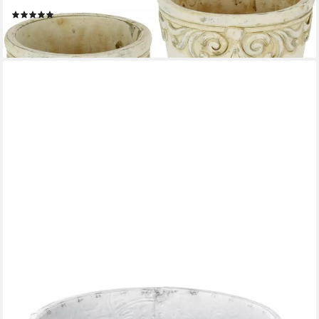
Übertopf (Set, 2 St), Betonübertopf mit Ornamenten, Vase
(10)
21,99 €
lieferbar - in 3-4 Werktagen bei dir
FLORISTS PRODUCTS
Übertopf Metallpflanztopf Weiß mit Ornamenten - Dekotopf