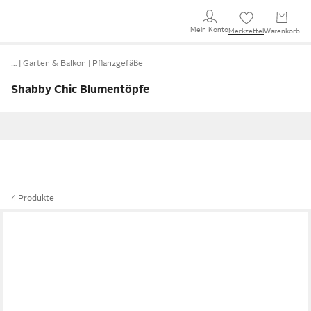
Mein Konto
Merkzettel
Warenkorb
…
Garten & Balkon
Pflanzgefäße
Shabby Chic Blumentöpfe
4 Produkte