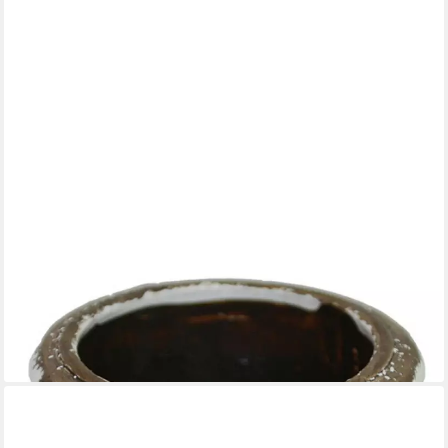
MARIEANN NO.25
Blumentopf Blumentopf Übertopf Terracotta Weiß Vintage
Landhaus Ø14,5 cm, Aussen glasiert
16,95 €
lieferbar - in 2-3 Werktagen bei dir