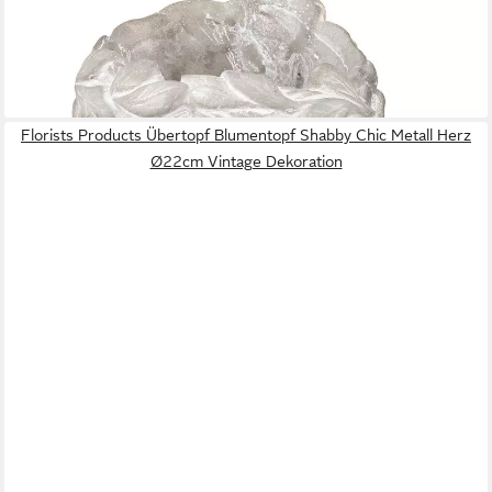
Übertopf Pflanztopf Frauenkopf Shabby Chic Keramik Antik
Weiß 15x16x21cm
19,20 €
lieferbar - in 2-3 Werktagen bei dir
Florists Products Übertopf Blumentopf Shabby Chic Metall Herz
Ø22cm Vintage Dekoration