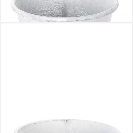
Shabby Chic
14,20 €
lieferbar - in 2-3 Werktagen bei dir
FLORISTS PRODUCTS
Übertopf Pflanzgefäß Übertopf Ornament Shabby Chic Weiß