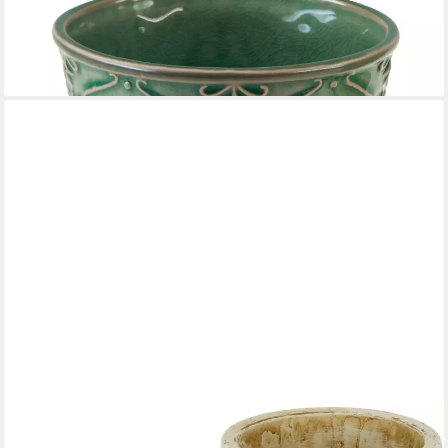
Florales, 2 Stück
24,40 €
(12,20 €/ 1 Stk)
lieferbar - in 2-3 Werktagen bei dir
OTTO HOME