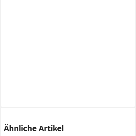
FLORISTS PRODUCTS
Blumentopf Dekoschale für Pflanzen Floristik Dekoration
8,90 €
lieferbar - in 2-3 Werktagen bei dir
Ähnliche Artikel