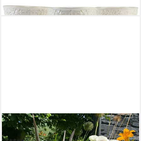
(7,57 €/ 1 Stk)
lieferbar - in 2-3 Werktagen bei dir
K&L WALL ART
Übertopf Beton Blumentopf Shabby Chic Übertöpfe Landhaus
Pflanzschale (Topf, 1), ohne Abflussloch
(2)