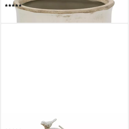
(1)
15,90 €
lieferbar - in 2-3 Werktagen bei dir
MIRABEAU
Übertopf Übertopf Laria antikcreme