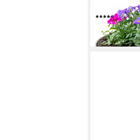
draussen, champagner 
Schale als moderne 
(9)
ab 8,99 €
lieferbar - in 2-3 Werktag
+2