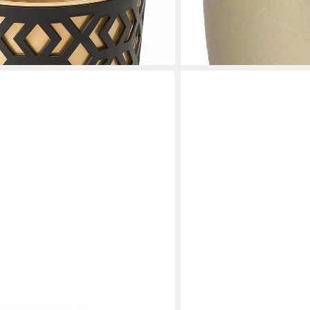
11,90 €
lieferbar - in 3-4 Werktagen be
en bei dir
BBY
LALE LIVING
chige 25 cm Pflanzschale für
Blumentopf Baha gehämmer