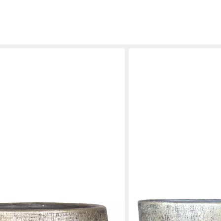
INNA-GLAS
pf mit Maserung, Gold, 36 cm, Ø 39
Blumentopf Ovaler Keramik