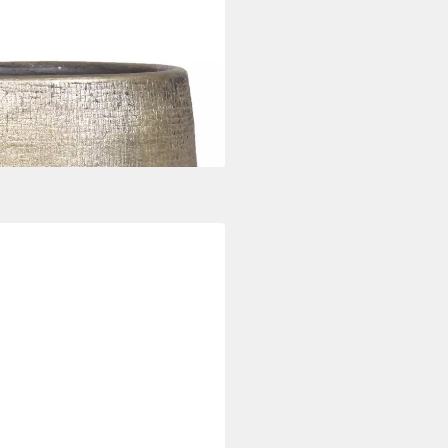
t Maserung, Gold, 16 cm, Ø 17,5
i dir