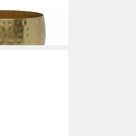
i dir