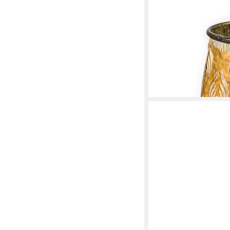
COLOURLIVING
Blumentopf Pflanztopf
rund (1 St., 1x Pflanzt
23,90 €
lieferbar - in 3-4 Werktag