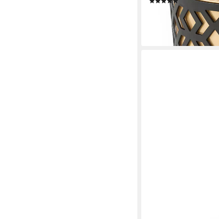
(4)
ab 11,99 €
lieferbar - in 3-4 Werktag
MATCHES21 HOME & HO
Blumentopf Runde bau