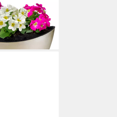
ale oval Vintage gold-farben 24
 Schiffchen Deko-Schale als
 Outdoor Garten-Deko
i dir