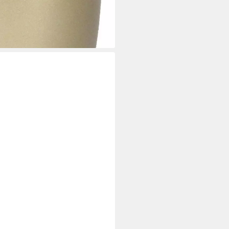
i dir
t in Kupfer und Gold, Ø13,5