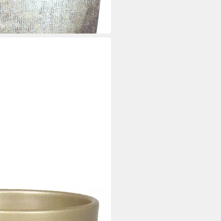
i dir
amik, Gold-matt, 13,5 cm, Ø