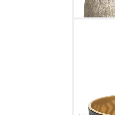
cm
110,00 €
lieferbar - in 3-4 Werktag
KONZEPT
Blumentopf Übertopf 
St), ideal für Wohnzi