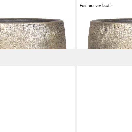
Fast ausverkauft
INNA-GLAS
pf mit Maserung, Gold, 31 cm, Ø 34
Blumentopf Keramiktopf mi
cm
26,90 €
en bei dir
lieferbar - in 3-4 Werktagen be