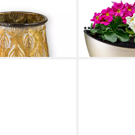
MATCHES21 HOME & HOBBY
 Zinktopf Cauldron Serie Gold 19cm
Blumentopf Hohe Pflanzsch
opf), langlebig, dekorativ, handbemalt
x 14 cm wetterfest (1 St),
Tischdeko Blumen-Schale
en bei dir
(10)
ab 9,99 €
lieferbar - in 2-3 Werktagen be
+2