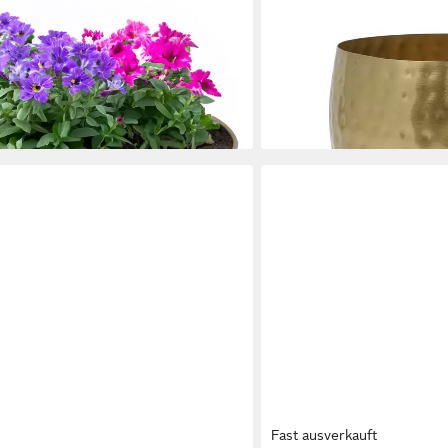
beige (1 St), Wetterfeste Blumen-
cm, aus Eisen
24,90 €
Gartendeko Grabschmuck
lieferbar - in 4-5 Werktagen be
en bei dir
Fast ausverkauft