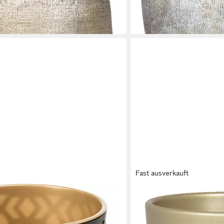
50x20x36 cm
90,90 €
en bei dir
lieferbar - in 3-4 Werktagen be
Fast ausverkauft
INNA-GLAS
Set für Zimmerpflanzen 19/25 cm (1
Blumentopf Pflanztopf, Ker
mmer, Küche und Balkon
15,5 cm