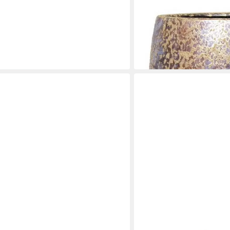
INNA-GLAS
old/Schwarz Ø13,5 cm glänzend, aus
Blumentopf Vintage Pflanz
chichtung
Wischoptik, Gold, 17 cm, 
26,90 €
en bei dir
lieferbar - in 3-4 Werktagen be