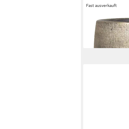
Fast ausverkauft
INNA-GLAS
Blumentopf Keramikto
cm
85,90 €
lieferbar - in 3-4 Werktag