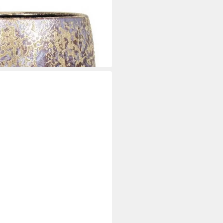
topf Mago aus Keramik,
Ø 19 cm
i dir