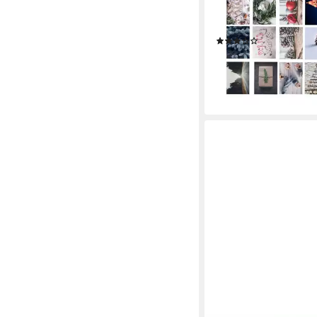
Weihnachten mit Brie
inkl. Umschläge, 48 v
(5)
Motive
7,99 €
UVP
8,99 €
(0,17 €/ 1 Stk)
-11%
lieferbar - in 3-4 Werktag