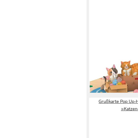
PAPERCRUSH
Geburtstagskarte Nied
Pop-Up Karte
8,90 €
lieferbar - in 2-3 Werktag
Grußkarte Pop Up-H
»Katzen