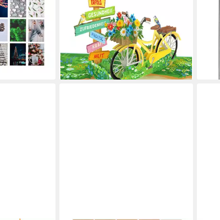
8,90 €
fumschlägen,
-13%
lieferbar - in 2-3 Werktagen bei dir
erschiedene
liefe
en bei dir