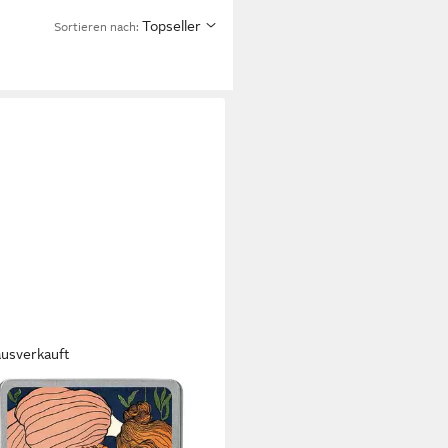
Topseller
Sortieren nach:
ausverkauft
karte Begegnungen mit Blumen
karte VE 20
0 €
UVP
16,00 €