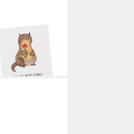
& MRS. PANDA
karte Otter Blumenstrauß,
karte, Weiß, Süß, Achtsamkeit,
stliebe, P, Ansichtskarten
vkarte Positiv
 €
rbar - in 7-9 Werktagen bei dir