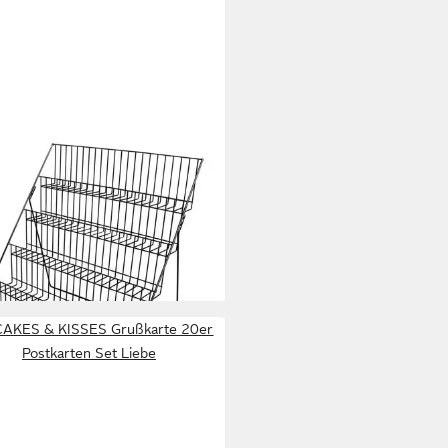
SO
karten Grußkarten-
tellungsstand
0 €
rbar - in 3-4 Werktagen bei dir
AKES & KISSES Grußkarte 20er
Postkarten Set Liebe