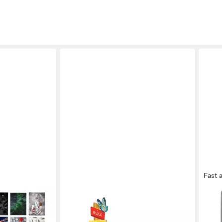
Fast 
PAPERCRUSH
Gruß
Geburtstagskarte Gute Wünsche
Post
schenkkarten
Pop-Up Karte
14,0