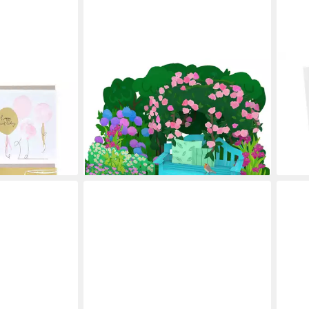
PAPERCRUSH
MR. 
Geburtstagskarte Garten mit Blumen
Post
er-Pack
Pop-Up Karte
Post
8,90 €
Selb
en bei dir
lieferbar - in 2-3 Werktagen bei dir
Moti
3,49
liefe