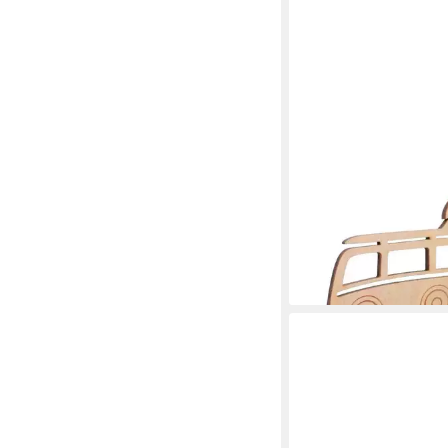
LUXUSKOLLEKTION
Grußkarten Geldgesc
Dekoration personalis
30,95 €
lieferbar - in 3-4 Werktag