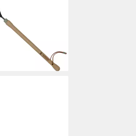
henkkarte Hochbeet-
ermacher
9 €
rbar - in 2-3 Werktagen bei dir