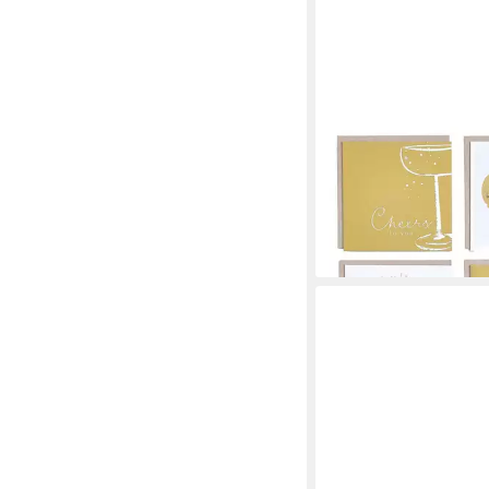
NEXT
Grußkarte Schicke
Geburtstagskarten, 6
7,00 €
lieferbar - in 2-3 Werktag