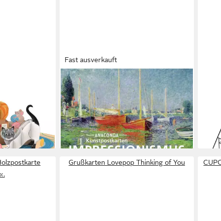
Fast ausverkauft
ANACONDA
GER
liche Katzen
Postkarten-Set Impressionismus /
Gruß
diverse
Auss
10,58 €
54,9
en bei dir
lieferbar - in 4-5 Werktagen bei dir
liefe
olzpostkarte
Grußkarten Lovepop Thinking of You
CUPC
«.