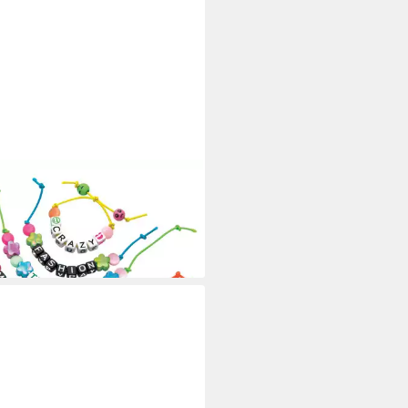
henkkarte Spruch-Armbänder
9 €
rbar - in 2-3 Werktagen bei dir