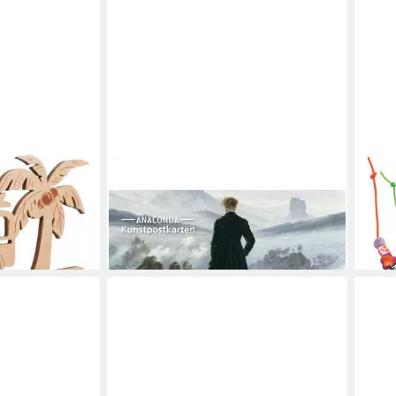
ANACONDA VERLAG
Gesc
henk Holz
Grußkarte Postkarten-Set
13,9
ierbar
»Romantik«.
liefe
ab 4,95 €
en bei dir
lieferbar - in 2-3 Werktagen bei dir