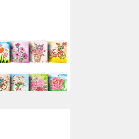
VEEMORE
kwunschkarte 8pcs 5d Diamond
rei Cartoon Blume Muster
ub Grußkarte
(3)
0 €
UVP
25,67 €
%
rbar - in 2-3 Werktagen bei dir