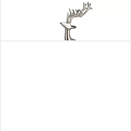
GILDE
Kerzenständer Adventsleuchter 4flm., H.37 cm (1 St)
ab 80,50 €
UVP
99,00 €
-19%
lieferbar - in 2-3 Werktagen bei dir