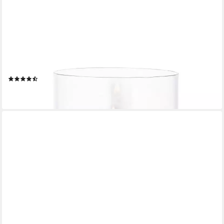
EDZARD
Windlicht Bamboo, Edel versilbert, anlaufgeschützt, inkl. Glas, Ø
13 c, H 35,5 cm
(7)
78,80 €
lieferbar - in 4-5 Werktagen bei dir