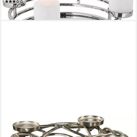
(1)
ab 195,00 €
lieferbar - in 3-4 Werktagen bei dir
CREATIV HOME
Adventsleuchter Adventskranz für Blockkerzen oder große
Teelichter (1 St), im modernen Design