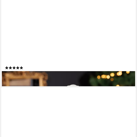
GILDE
Adventskranz Twigs, Aluminium, silber, verschiedene Größen
(1)
ab 109,00 €
lieferbar - in 4-5 Werktagen bei dir