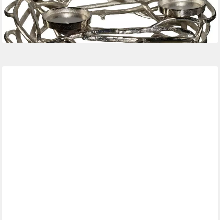
63,49 €
UVP
119,99 €
-47%
lieferbar - in 5-6 Werktagen bei dir