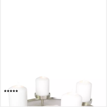
RIFFELMACHER & WEINBERGER
Adventsleuchter Adventskranz Kranzschale Ø 41 cm, Metall
Silber
(1)
79,90 €
lieferbar - in 2-3 Werktagen bei dir