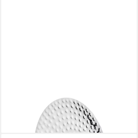
EDZARD
Kerzenhalter Udo, Silber-Optik, vernickelt, hochglanzpoliert, für
Stumpenkerzen, Ø 47 cm
44,00 €
lieferbar - in 4-5 Werktagen bei dir