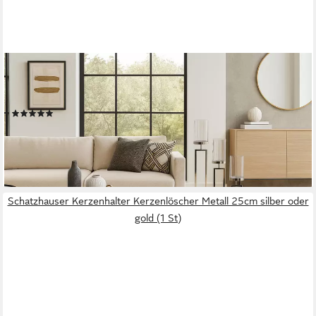
MOEBEL-DIREKT-ONLINE
Standkerzenhalter 3teiliges Kerzenhalter-Set (Spar-Set, 3er-
Set), aus Metall, individuell einsetzbar, runder Kerzenteller
(1)
69,99 €
99,99 €
(23,33 €/ 1 Stk)
-30%
lieferbar - in 6-7 Werktagen bei dir
Schatzhauser Kerzenhalter Kerzenlöscher Metall 25cm silber oder
gold (1 St)