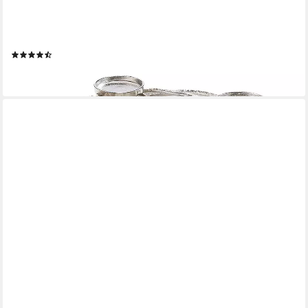
KOBOLO
Kerzenhalter Adventskranz rund aus Metall 4 Kerzen 40cm
(silber)
(6)
59,95 €
lieferbar - in 2-3 Werktagen bei dir