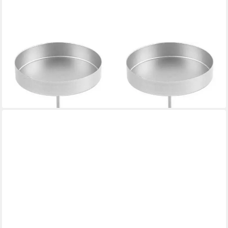
LUXUSKOLLEKTION
Adventsleuchter Kerzenhalter Adventskranz Kerzenteller Metall
4 Stück Silber 10cm
36,95 €
lieferbar - in 4-5 Werktagen bei dir