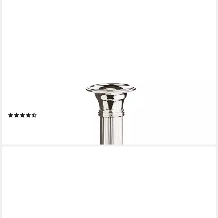
EDZARD
Kerzenhalter Lincoln, Silber-Optik, kanneliert, edel versilbert,
anlaufgeschützt, H 19 cm
(3)
42,80 €
lieferbar - in 4-5 Werktagen bei dir