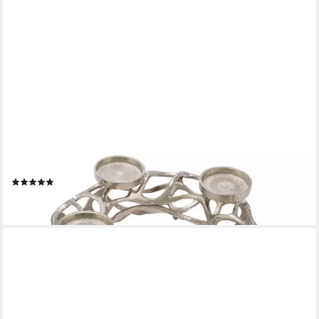
SPETEBO
Adventsleuchter Alu Adventskranz für 4 Stumpenkerzen - 28
cm (Stück, 1 St., Advents Kerzenhalter), Design Kerzenkranz aus
Metall
(2)
24,95 €
lieferbar - in 3-4 Werktagen bei dir