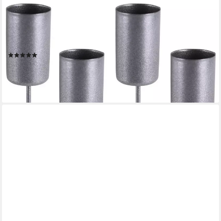
MATCHES21 HOME & HOBBY
Kerzenhalter Metall Kerzenstecker Picks 4er Set silber
Stabkerzen-Halter 2,3 cm (4 St), Adventskranz Kerzen-Halter
Adventsgesteck Kerzenständer Tischdeko
(2)
9,99 €
lieferbar - in 2-3 Werktagen bei dir
+1