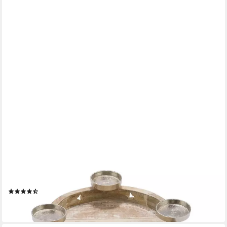
SPETEBO
Adventsleuchter Holz Adventskranz white washed - 35 cm
(Stück, 1 St., Advents Kerzenhalter aus Holz), Advents
Kerzenständer aus Holz ca. 35 x 7 cm
(4)
22,95 €
lieferbar - in 3-4 Werktagen bei dir