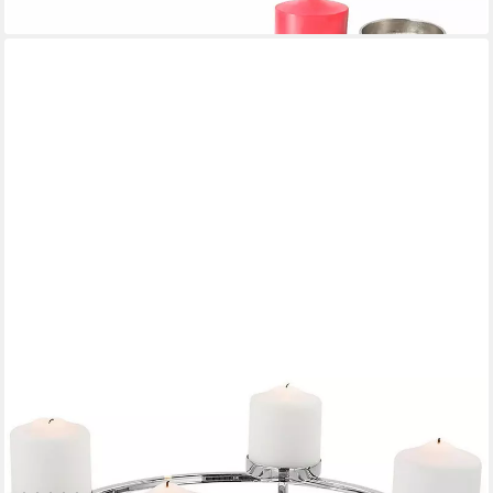
lieferbar - in 3-4 Werktagen bei dir
FINK
Adventsleuchter MODENA, für 4 Stumpenkerzen Ø 8 cm, Deko-
Tablett für Weihnachten (1 St), Adventskranz, Ø 38 cm,
Kerzenhalter aus Edelstahl, Weihnachtsdeko