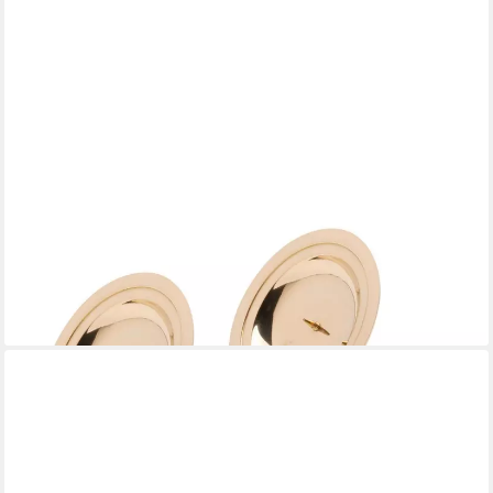
NKLAUS
Kerzenhalter 4x Adventskranz Ø7cm Kranzteller Advent
Messing Go
ab 27,99 €
lieferbar - in 2-3 Werktagen bei dir