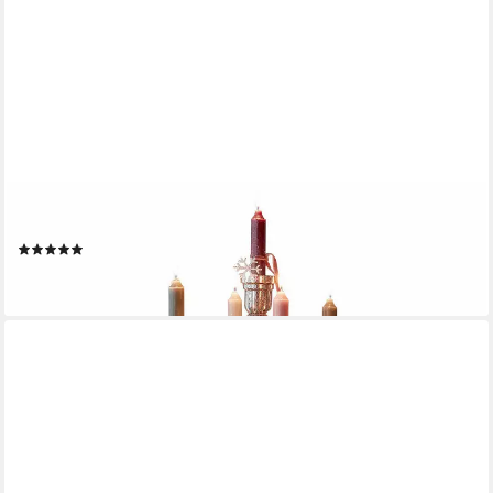
MIRABEAU
Kerzenständer Kerzenhalter Calcot antiksilber
(1)
93,95 €
lieferbar - in 2-3 Werktagen bei dir