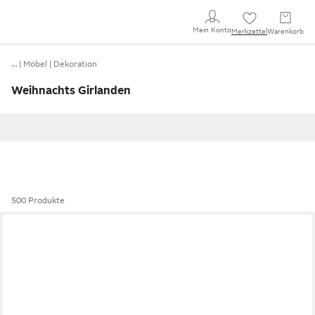
Mein Konto
Merkzettel
Warenkorb
…
Möbel
Dekoration
Weihnachts Girlanden
500 Produkte