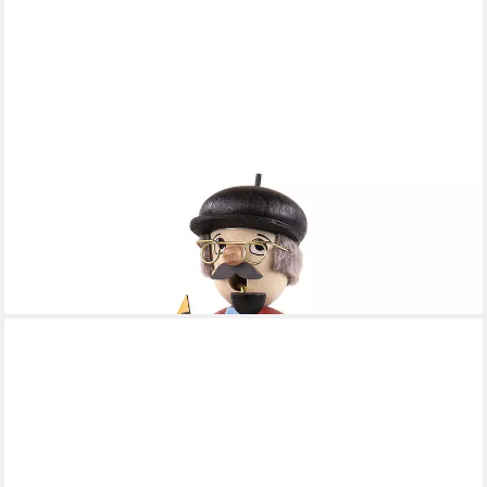
ULLRICH KUNSTHANDWERK
Räuchermännchen Mathelehrer (15,5cm) Räuchermann von
Ullrich Kunsthandwerk
41,70 €
lieferbar - in 4-5 Werktagen bei dir