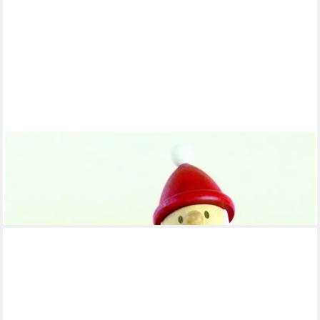
ULLRICH KUNSTHANDWERK
Räuchermännchen Holzfigur Weihnachtsmann mit
Geschenkestapel HxB 8,3x9,5cm NEU
35,49 €
lieferbar - in 5-6 Werktagen bei dir