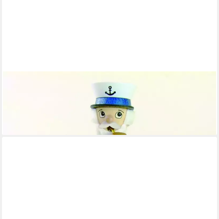
ULLRICH KUNSTHANDWERK
Räuchermännchen Räuchermann Kapitän mit Fernglas
Höhe=15,5cm NEU
ab 41,70 €
lieferbar - in 4-5 Werktagen bei dir