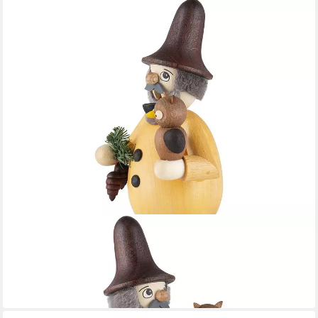
ULLRICH KUNSTHANDWERK
Räuchermännchen Waldwichtel mit Eule (17cm) Räuchermann
von Ullrich Kunsthandwerk
41,70 €
lieferbar - in 4-5 Werktagen bei dir