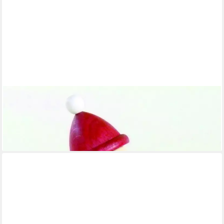
ULLRICH KUNSTHANDWERK
Räuchermännchen Räuchermann Weihnachtsmann mit Pinsel
HxB 9,5x7,5cm NEU
35,49 €
lieferbar - in 5-6 Werktagen bei dir