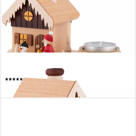
ULLRICH KUNSTHANDWERK
Räuchermännchen Rauchhaus Weihnachtsmann (10,5cm) von
Ullrich Kunsthandwerk
(1)
ab 44,90 €
lieferbar - in 4-5 Werktagen bei dir