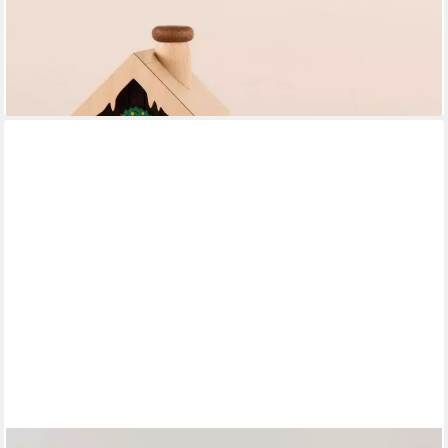
ULLRICH KUNSTHANDWERK
Räucherofen Räucherhaus Adventszeit mit Schneemann BxHxT
18x10,5x10,5cm NEU
ab 44,90 €
lieferbar - in 4-5 Werktagen bei dir