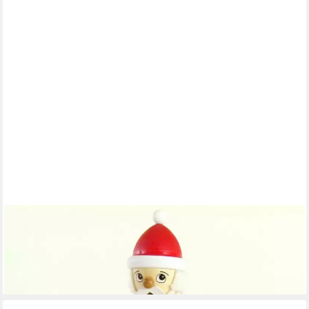
ULLRICH KUNSTHANDWERK
Räuchermännchen Räuchermann Weihnachtsmann mit
Wunschzettel HxB 16,5x8cm NEU
ab 41,70 €
lieferbar - in 4-5 Werktagen bei dir