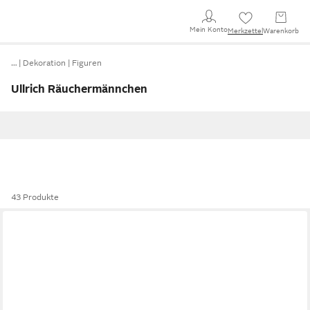
Mein Konto
Merkzettel
Warenkorb
…
Dekoration
Figuren
Ullrich Räuchermännchen
43 Produkte