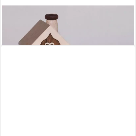
ULLRICH KUNSTHANDWERK
Räucherofen Räucherhaus Bäckerei HxBxT 10,5x18x10,5cm
NEU
ab 44,90 €
lieferbar - in 4-5 Werktagen bei dir