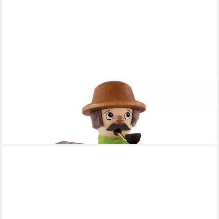
ULLRICH KUNSTHANDWERK
Räuchermännchen Landwirt (15cm) Räuchermann von Ullrich
Kunsthandwerk
41,70 €
lieferbar - in 4-5 Werktagen bei dir