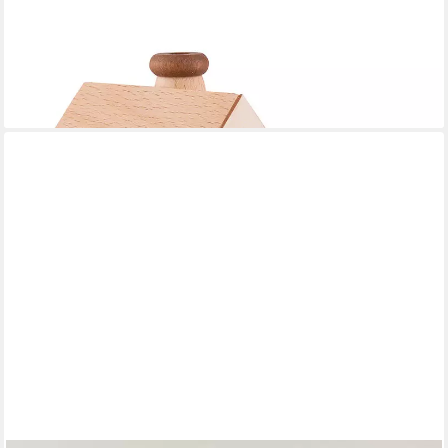
ULLRICH KUNSTHANDWERK
Räuchermännchen Rauchhaus Weihnachtszeit (10,5cm) von
Ullrich Kunsthandwerk
ab 44,90 €
lieferbar - in 4-5 Werktagen bei dir