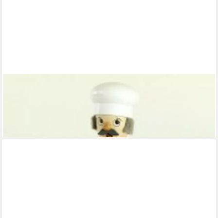
ULLRICH KUNSTHANDWERK
Räuchermännchen Räuchermann Bäcker mit Nudelholz HxB
16x8cm NEU
ab 41,70 €
lieferbar - in 4-5 Werktagen bei dir