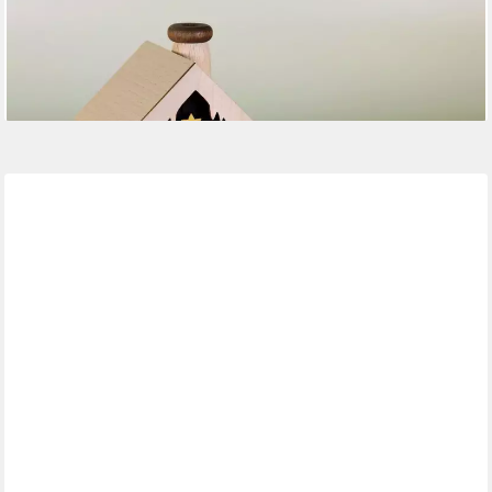
ULLRICH KUNSTHANDWERK
Räucherofen Räucherhaus Wichtelwerkstatt mit Teelicht BxHxT
18x10,5x10,5cm NEU
44,90 €
lieferbar - in 4-5 Werktagen bei dir