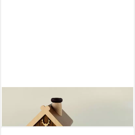
ULLRICH KUNSTHANDWERK
Räucherofen Räucherhaus Forsthütte mit Teelicht BxHxT
18x10,5x10,5cm NEU
44,90 €
lieferbar - in 4-5 Werktagen bei dir