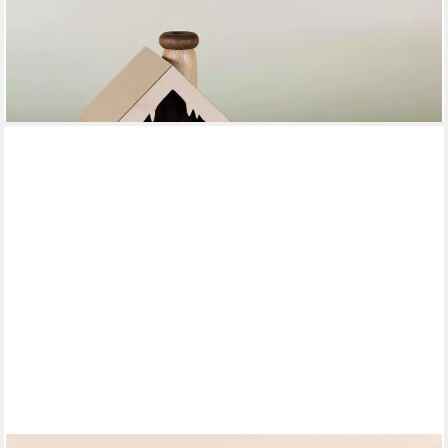
ULLRICH KUNSTHANDWERK
Räucherofen Räucherhaus mit Schornsteinfeger BxHxT
18x10,5x10,5cm NEU
44,90 €
lieferbar - in 4-5 Werktagen bei dir