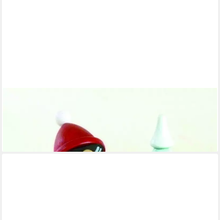
ULLRICH KUNSTHANDWERK
Räuchermännchen Räuchermann Weihnachtsmann mit
Schneerutscher HxB 8,3x7,5cm NEU
35,49 €
lieferbar - in 5-6 Werktagen bei dir