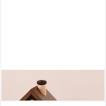
ULLRICH KUNSTHANDWERK
Räucherofen Räucherhaus Bahnhof mit Eisenbahn BxHxT
18x10,5x10,5cm NEU
44,90 €
lieferbar - in 4-5 Werktagen bei dir