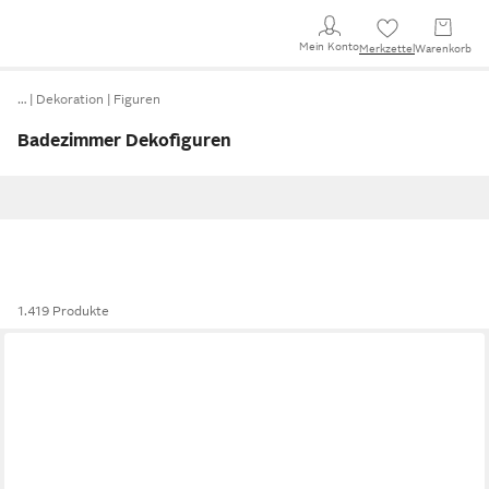
Mein Konto
Merkzettel
Warenkorb
…
Dekoration
Figuren
Badezimmer Dekofiguren
1.419 Produkte