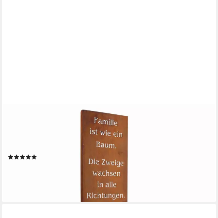
ROSTIKAL
Gartenfigur Gartenschild Familie Edelrost 100/55 cm –
Bodenplatte/Stecker, Spruchtafel mit Baum-Motiv – wetterfest
für Garten & Eingang
(16)
ab 44,90 €
lieferbar - in 2-3 Werktagen bei dir