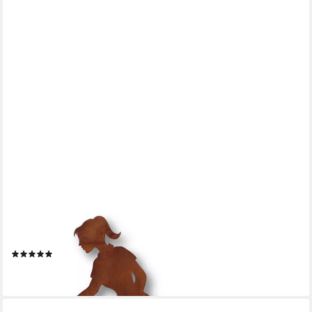
ROSTIKAL
Gartenfigur Gärtnerin Dekofigur Edelrost Gartendeko, echter
Rost
(1)
ab 17,90 €
lieferbar - in 2-3 Werktagen bei dir