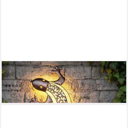
SPETEBO
LED-Dekofigur Solar Metall Wandbild Gecko in bronze mit 10
LED - 69 x 36 cm (Anzahl, 1 St., Stück), mit Dämmerungssensor
(1)
24,95 €
lieferbar - in 3-4 Werktagen bei dir