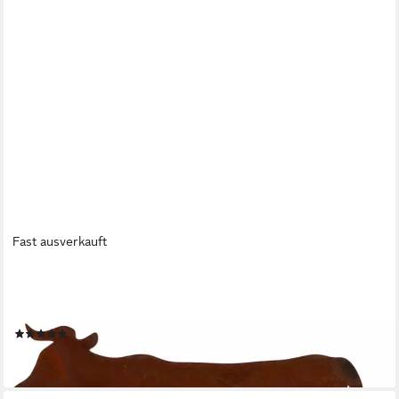
Fast ausverkauft
ROSTIKAL
Gartenfigur Kuh Edelrost – Gartendeko Metall, wetterfest,
Echter Rost - Cortenstahl
(1)
129,90 €
lieferbar - in 2-3 Werktagen bei dir