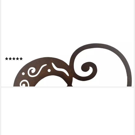
ROSTIKAL
Gartenfigur Rost Deko Herz, echter Rost
(9)
8,90 €
lieferbar - in 2-3 Werktagen bei dir