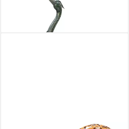
Gartenfigur "Reiher" Dekofigur aus Metall 90 cm hoch schwarz
grün gold Fischreiher, Gartendekofigur, Vogelschreck,
Gartendeko für Draußen
48,95 €
lieferbar - in 3-4 Werktagen bei dir
KOBOLO