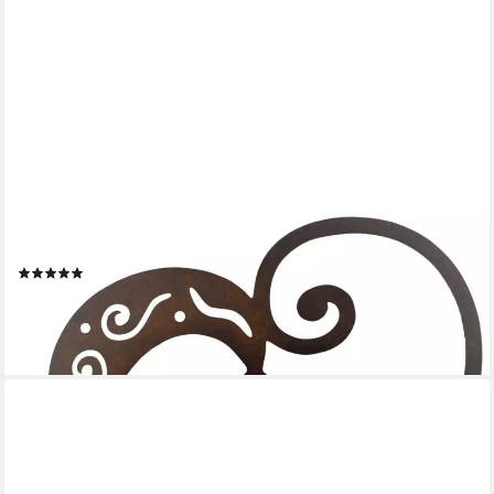
ROSTIKAL
Gartenfigur Rost Deko Herz, echter Rost
(9)
8,90 €
lieferbar - in 2-3 Werktagen bei dir