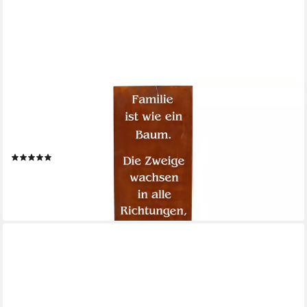
ROSTIKAL
Gartenfigur Gartenschild Familie Edelrost 100/55 cm –
Bodenplatte/Stecker, Spruchtafel mit Baum-Motiv – wetterfest
für Garten & Eingang
(16)
ab 39,90 €
lieferbar - in 2-3 Werktagen bei dir