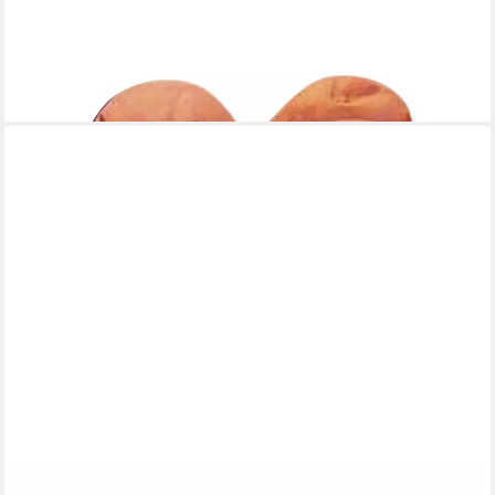
ROSTIKAL
Gartenfigur Rost Metall Deko Herz Pflanztopf, (1 St), Echte Rost
29,90 €
lieferbar - in 2-3 Werktagen bei dir
HTI-LIVING