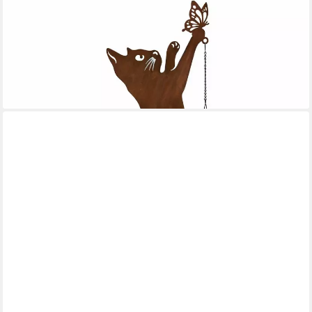
Gartenfigur Gartenstecker Katze Metall Rostoptik mit Lampe
dekorative Gartendeko, (1 Stück, 1 Gartenstecker ohne
Dekoration)
19,99 €
UVP
29,99 €
-33%
lieferbar - in 2-3 Werktagen bei dir