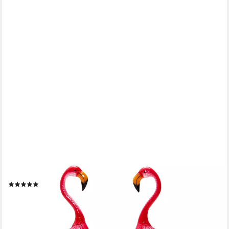
COSTWAY
Gartenfigur, 2er-Set, Flamingo-Gartenstatuen
(3)
79,99 €
UVP
109,99 €
-27%
lieferbar - in 2-3 Werktagen bei dir