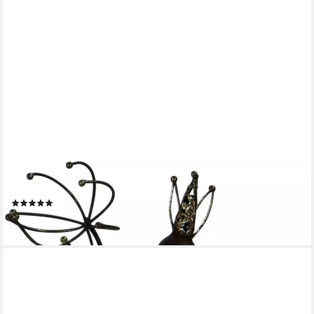
AM DESIGN
Dekofigur Blumenfee aus Metall, in Handarbeit gefertigt
(1)
35,49 €
lieferbar - in 3-4 Werktagen bei dir