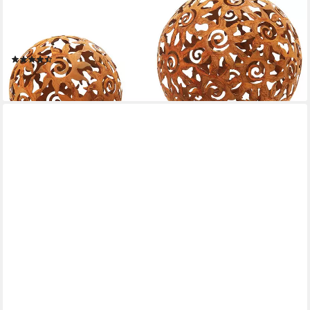
Gartenfigur Gartenkugel KUMA Rostoptik 3er Set, Gartendeko
Rostdeko Vorgarten, (3er Set, 3 St., 3er Set), verschiedene
Größen
(2)
44,95 €
lieferbar - in 2-3 Werktagen bei dir