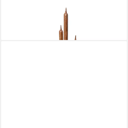
DEKOLEIDENSCHAFT
Gartenfigur "Schilf" Metall Gartendeko mit Edelrost, 91 cm hoch,
Schilfgras, Outdoor Rostdeko für Draußen
31,95 €
lieferbar - in 3-4 Werktagen bei dir