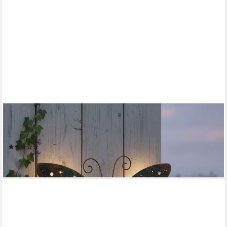
ABC HOME
Gartenfigur Wanddeko Schmetterling, LEDs, Solarpanel,
Lichtsensor
(3)
24,99 €
lieferbar - in 2-3 Werktagen bei dir