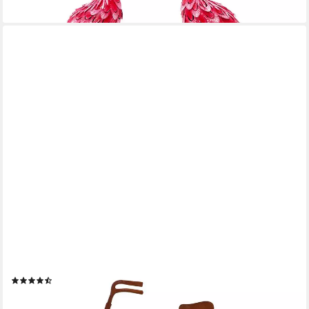
ROSTIKAL
Gartenfigur Fahrrad Deko Figur Garten Metall, Echter Rost
(5)
19,90 €
lieferbar - in 2-3 Werktagen bei dir