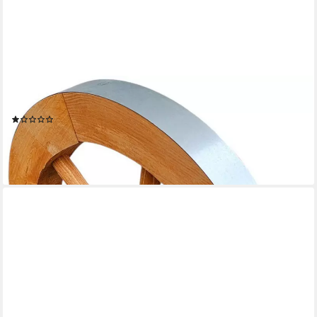
PROMADINO
Gartenfigur Wagenrad, BxLxH: 50x14x50 cm
(1)
71,49 €
lieferbar - in 4-5 Werktagen bei dir