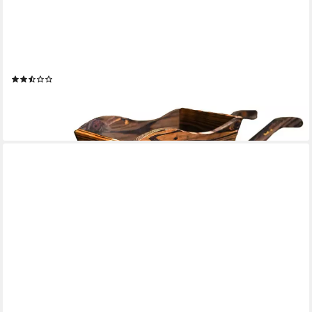
HTI-LIVING
Gartenfigur Holzschubkarre Natur Sommerset, (Stück, 1 St., 1
Schubkarre ohne Dekoration), Dekoschubkarre
Pflanzschubkarre
(3)
21,99 €
UVP
39,99 €
-45%
lieferbar - in 3-4 Werktagen bei dir