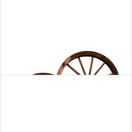
HTI-LIVING
Gartenfigur Holzrad 2er Set Rustikal, (Set, 2 St., 2 Wagenräder),
Gartendekoration
55,99 €
UVP
77,99 €
-28%
lieferbar - in 3-4 Werktagen bei dir