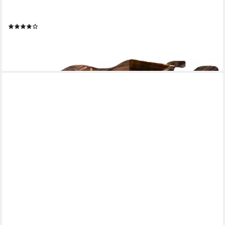
Gartenfigur Dekoschubkarre Sommerset, (Stück, 1 St., 1
Schubkarre ohne Dekoration), Gartendekoration
(31)
21,99 €
UVP
39,99 €
-45%
lieferbar - in 3-4 Werktagen bei dir