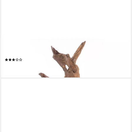
DESIGN DELIGHTS
Skulptur TREIBHOLZ SKULPTUR "ROOTS 40", Holz massivholz
rustikal, Dekofigur
(1)
43,90 €
lieferbar - in 2-3 Werktagen bei dir