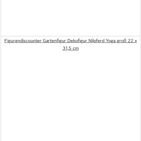
Figurendiscounter Gartenfigur Dekofigur Nilpferd Yoga groß 22 x
31,5 cm