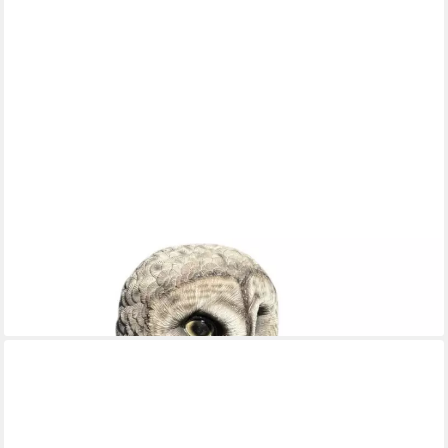
FIGURENDISCOUNTER
Gartenfigur Dekofigur Eule auf Baumstamm 26,5 x 15 cm grau
30,29 €
lieferbar - in 3-4 Werktagen bei dir