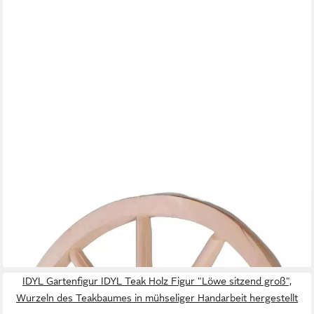
XLMOEBEL
Gartenfigur Holzrad für rustikale Dekoration mit 10 Speichen aus
Holz, (Holzrad), Hergestellt in Europa
232,00 €
UVP
300,00 €
-23%
lieferbar in 9 Wochen
IDYL Gartenfigur IDYL Teak Holz Figur "Löwe sitzend groß",
Wurzeln des Teakbaumes in mühseliger Handarbeit hergestellt