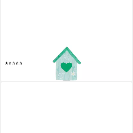
SPETEBO
Dekofigur Holz Gartenschild H 76 cm (Stück, 1 St.,
Gartenstecker), Deko Wegweiser mit Erdspieß
(2)
9,95 €
lieferbar - in 3-4 Werktagen bei dir