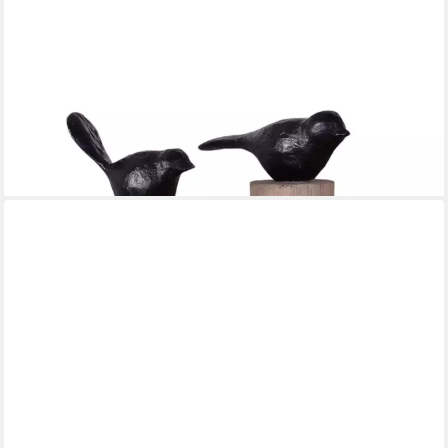
CREEDWOOD
Skulptur VOGEL SKULPTUR "BIRDY 3er Set", Vogel auf
Holzstamm
61,90 €
lieferbar - in 2-3 Werktagen bei dir