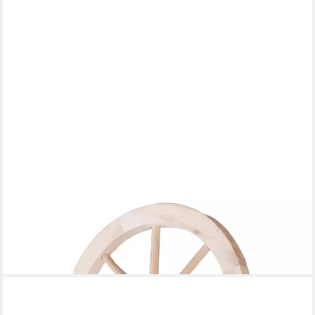
XLMOEBEL
Gartenfigur Holzrad Deko aus Vollholz mit Speichen für rustikale
Akzente, (Holzrad), Hergestellt in Europa
184,00 €
UVP
240,00 €
-23%
lieferbar in 9 Wochen