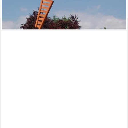
Gartenfigur Windmühle mit integrierter Wassermühle,
kombinierte Wind- und Wassermühle
269,90 €
lieferbar - in 5-6 Werktagen bei dir
HTI-LINE