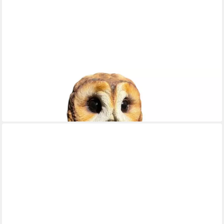
FIGURENDISCOUNTER
Gartenfigur Dekofigur Eule auf Ast 31 x 16,5 cm braun/natur
35,29 €
lieferbar - in 3-4 Werktagen bei dir