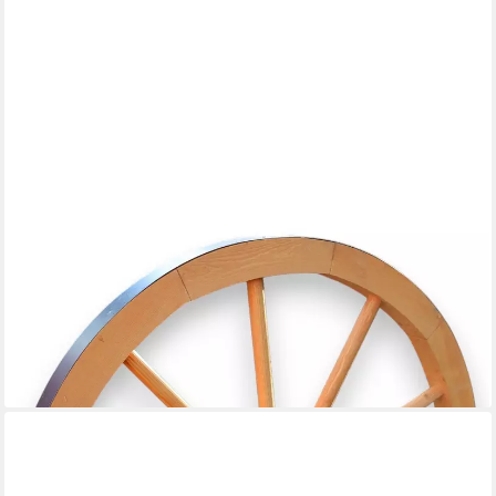
PROMADINO
Gartenfigur Wagenrad, BxLxH: 90x22x90 cm
153,42 €
UVP
168,99 €
-9%
lieferbar - in 6-8 Werktagen bei dir