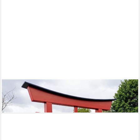
AAF NOMMEL
Gartenfigur Japanisches Torii Gate Tor Japan, Modell 044
1.690,00 €
lieferbar in 4 Wochen