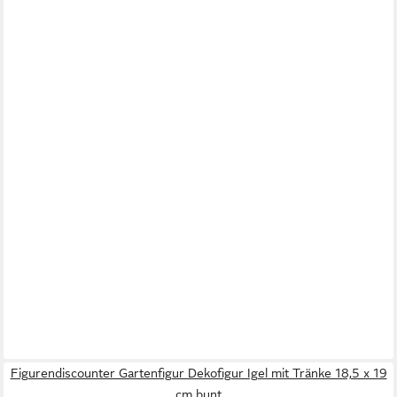
Figurendiscounter Gartenfigur Dekofigur Igel mit Tränke 18,5 x 19
cm bunt