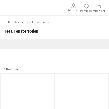
Mein Konto
Merkzettel
Warenkorb
…
Heimtextilien
Rollos & Plissees
Tesa Fensterfolien
1 Produkte