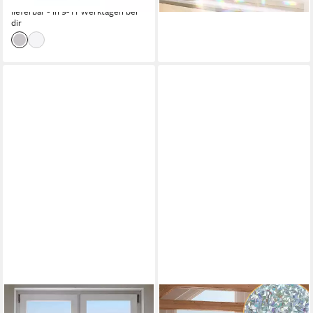
lieferbar - in 9-11 Werktagen bei
dir
INDIGOS UG
CLANMACY