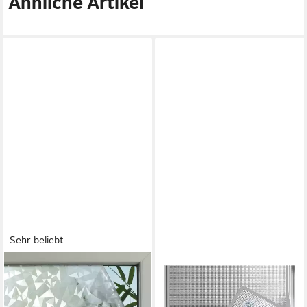
Ähnliche Artikel
Sehr beliebt
GARDINIA
VENKUBER
Fensterfolie Graphic 50,
Sonnenschutz-Fensterfolie
halbtransparent, 90% UV-
Sichtschutz für Fenster – UV-