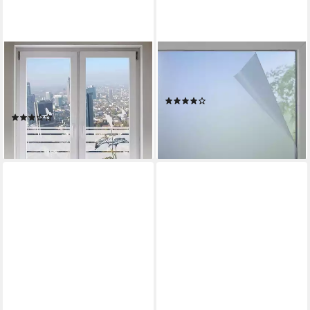
INDIGOS UG
GARDINIA
Fensterfolie G58, Glasdekor
Fensterfolie, halbtransparent,
silber satiniert, Klebeanleitung
glatt, filtert UV-Licht
(259)
liegt bei.
ab 8,99 €
(7)
lieferbar - in 4-5 Werktagen bei dir
ab 14,99 €
lieferbar - in 5-6 Werktagen bei dir