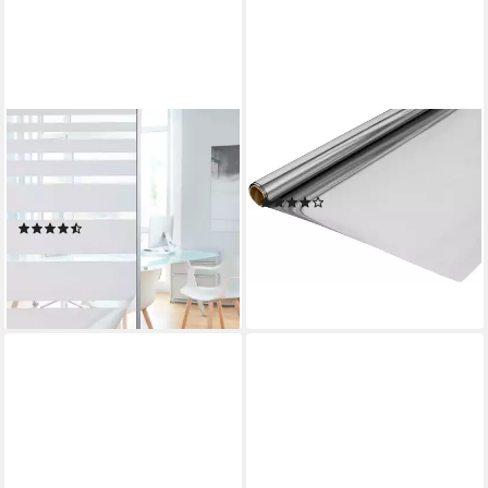
KLEMMFIX
GARDINIA
Fensterfolie, glatt, Anti-UV
Fensterfolie, blickdicht, glatt,
statische Haftgung
90% UV-Schutz
(166)
201916000
26,22 €
(40)
lieferbar - in 6-7 Werktagen bei dir
14,99 €
lieferbar - in 6-7 Werktagen bei dir