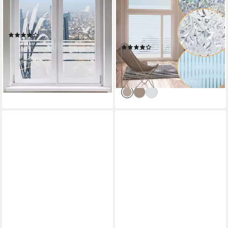
Fensterfolie Sichtschutzfolie
Fensterfolie 2X Blickdicht
Sonnenschutz Kranich
Selbsthaftend,
Zugvögel Schilf satiniert
Sichtschutzfolie Fenster, 95%
(3)
UV-Schutz
ab 15,00 €
(14)
lieferbar - in 5-6 Werktagen bei dir
ab 20,99 €
UVP
27,99 €
-25%
lieferbar - in 5-6 Werktagen bei dir