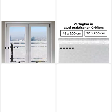
INDIGOS UG
SHELFMADE
Fensterfolie FrostLine –
Fensterfolie Fensterfolie
Sichtschutzfolie Streifen
Sichtschutzfolie Folie große
Satiniert für Dusche & Bad
Quadrate, statisch haftend
(4)
(6)
ab 19,00 €
5,95 €
lieferbar - in 5-6 Werktagen bei dir
lieferbar - in 3-4 Werktagen bei dir