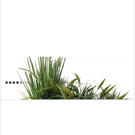
ARNUSA
Gartenbrunnen Springbrunnen mit LED Beleuchtung
bepflanzbar 57x35x45 cm
(10)
159,99 €
in 2-3 Werktagen bei dir