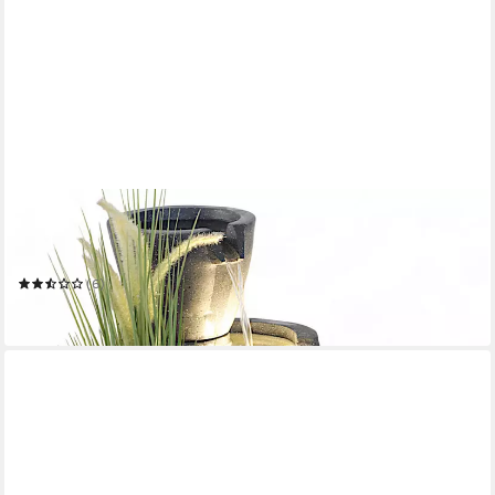
ARNUSA
Gartenbrunnen Zimmerbrunnen Botana Warm-Weiß Kaskade
Gartendekoration
(6)
189,99 €
in 2-3 Werktagen bei dir