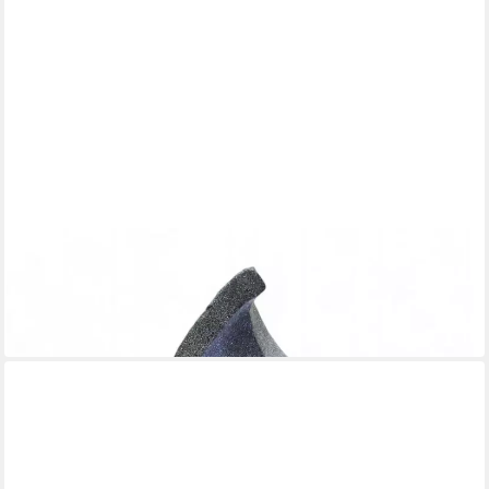
ARNUSA
Gartenbrunnen Moderner Springbrunnen mit LED Beleuchtung
Zimmerbrunnen
199,99 €
in 2-3 Werktagen bei dir