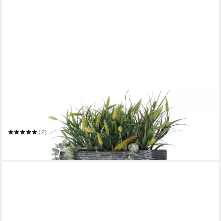
ARNUSA
Gartenbrunnen Großer Springbrunnen BK846 mit LED
Beleuchtung
(2)
319,99 €
in 2-3 Werktagen bei dir