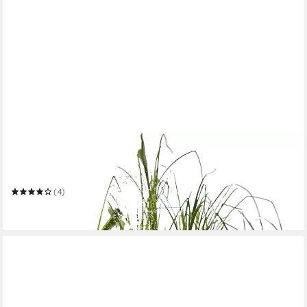
HEISSNER
Gartenbrunnen Solar Wassergarten LOTUSGARDEN inkl.
Wasserspielpu
(4)
99,99 €
in 2-3 Werktagen bei dir