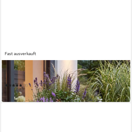
Fast ausverkauft
ARNUSA
Gartenbrunnen Großer LED Springbrunnen bepflanzbar 91 cm
modern Pflanzkübel
(1)
249,99 €
in 2-3 Werktagen bei dir