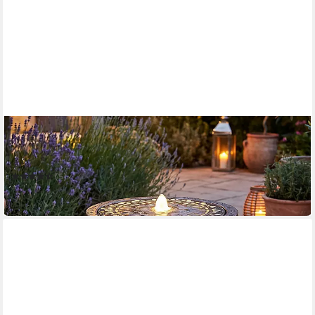
ARNUSA
Gartenbrunnen Metall Springbrunnen Lichtspiel rund
Wasserspiel warmweiß
(5)
149,99 €
in 2-3 Werktagen bei dir