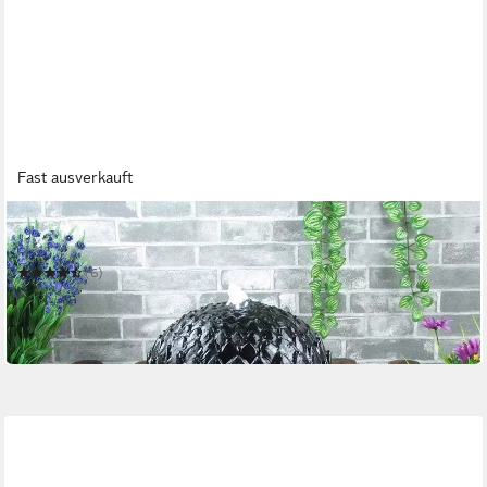
Fast ausverkauft
WEHMANN
Gartenbrunnen Solarbrunnen Lotus
(6)
109,00 €
UVP
129,99 €
-16%
in 3-4 Werktagen bei dir