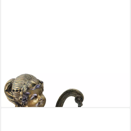
ARNUSA
Gartenbrunnen Springbrunnen Heidi mit Gänse BK855
Gartendeko Wasserspiel Gartenfigur
(1)
139,99 €
in 2-3 Werktagen bei dir