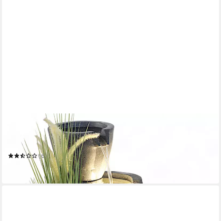
ARNUSA
Gartenbrunnen Zimmerbrunnen Botana Warm-Weiß Kaskade
Gartendekoration
(6)
189,99 €
in 2-3 Werktagen bei dir