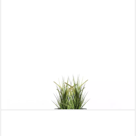
ARNUSA
Gartenbrunnen moderner Springbrunnen mit LED Beleuchtung
bepflanzbar Steinoptik 81cm
219,99 €
in 2-3 Werktagen bei dir