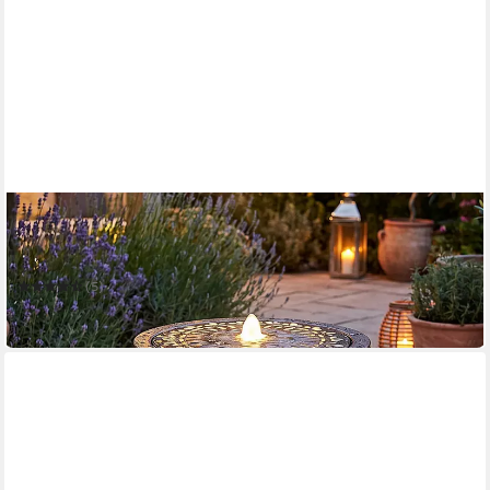
ARNUSA
Gartenbrunnen Metall Springbrunnen Lichtspiel rund
Wasserspiel warmweiß
(5)
149,99 €
in 2-3 Werktagen bei dir