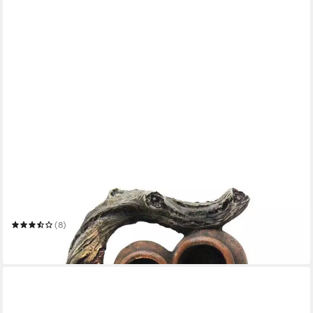
ARNUSA
Gartenbrunnen Springbrunnen Zimmerbrunnen BK834
Dekoration
(8)
64,99 €
in 2-3 Werktagen bei dir