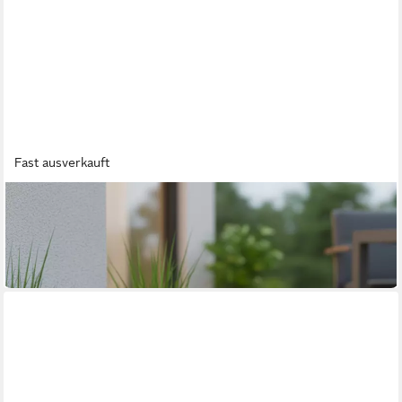
Fast ausverkauft
ARNUSA
Gartenbrunnen Springbrunnen BK911 runder Wasserfall
Brunnen mit LED Beleuchtung
159,99 €
in 2-3 Werktagen bei dir