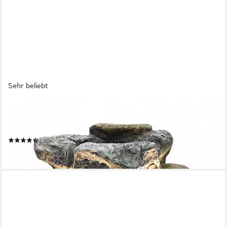
Sehr beliebt
ARNUSA
Gartenbrunnen Zimmerbrunnen Wasserfall BK802
Gartendekoration Felsen warmweiß
(38)
99,99 €
in 2-3 Werktagen bei dir