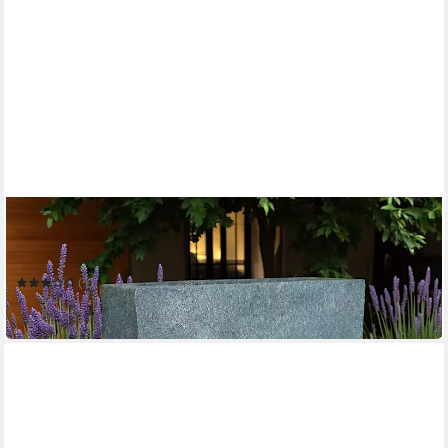
ARNUSA
Gartenbrunnen Springbrunnen mit LED Beleuchtung Regen
Wasserfall Gartendekoration
(1)
169,99 €
in 2-3 Werktagen bei dir