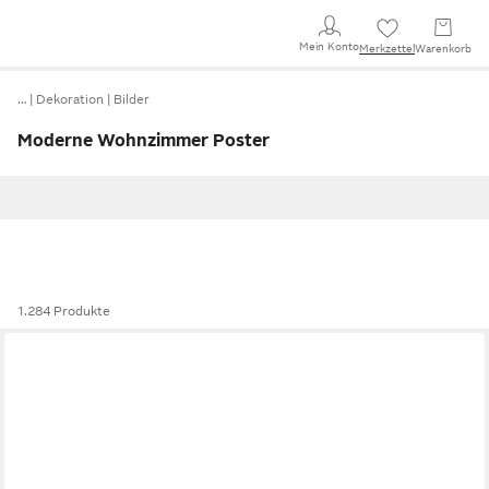
Mein Konto
Merkzettel
Warenkorb
…
Dekoration
Bilder
Moderne Wohnzimmer Poster
1.284 Produkte