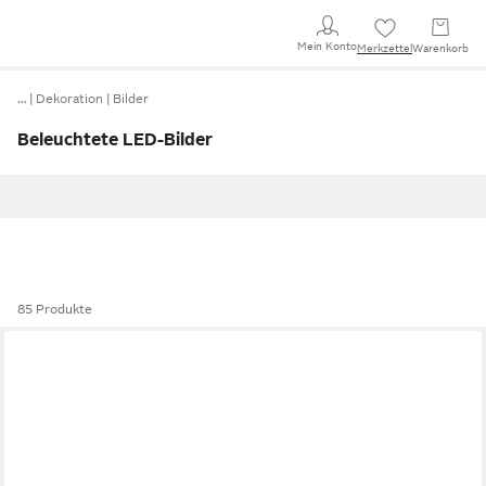
Mein Konto
Merkzettel
Warenkorb
…
Dekoration
Bilder
Beleuchtete LED-Bilder
85 Produkte