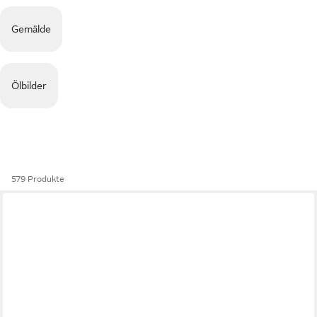
Gemälde
Ölbilder
579 Produkte