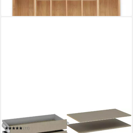
-53%
in 2-3 Werktagen bei dir
RAUCH
Schubladeneinsatz
(11)