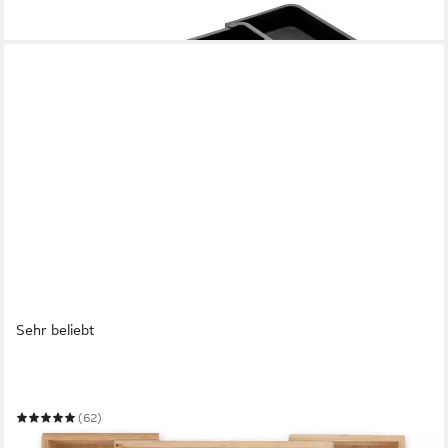
-28%
in 4-5 Werktagen bei dir
Sehr beliebt
RELAXDAYS
Besteckkasten Bambus ausziehbar
(62)
18,99 €
UVP
39,99 €