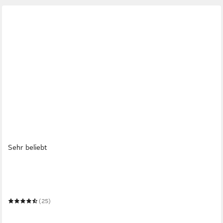
Sehr beliebt
BIGDEAN
Besteckeinsatz Schubladen Organizer aus Kunststoff in
Schwarz
(25)
13,63 €
UVP
18,99 €