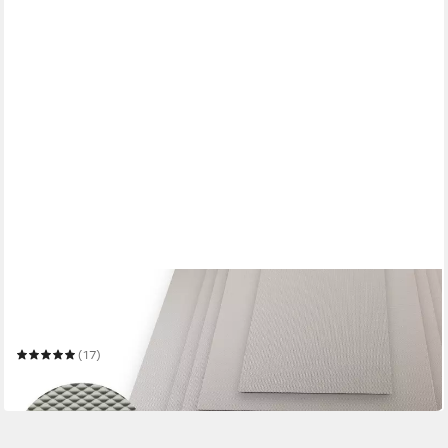
SO-TECH®
Schubladeneinsatz Schubladenmatte Orga-Grip Einlegematte
silbergrau
(17)
ab 2,73 €
in 2-3 Werktagen bei dir