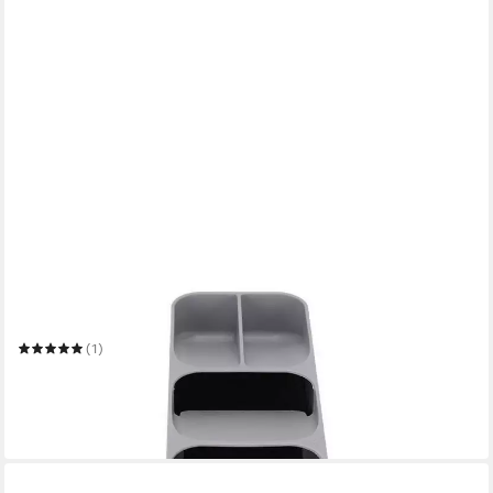
YOUYIJIA
Besteckkasten Besteckkasten Kompakter Besteckteiler
Schublade
(1)
8,99 €
UVP
16,99 €
(0,09 €/ 1 Stk)
-47%
in 6-7 Werktagen bei dir