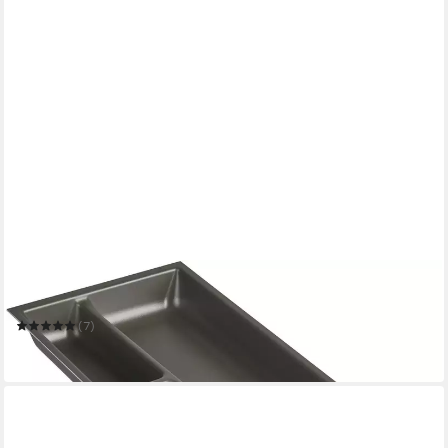
NOBILIA®
Besteckeinsatz nobilia Zubehör
(7)
ab 8,99 €
lieferbar in 5 Wochen