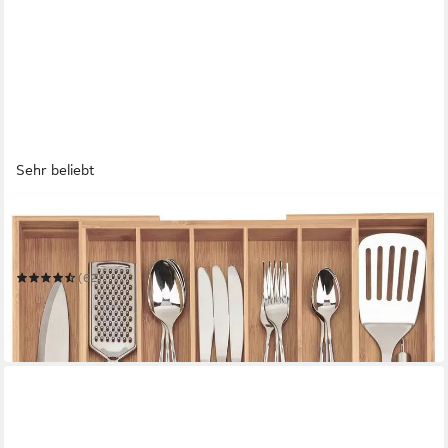
Sehr beliebt
DIMONO
Besteckeinsatz Flexibler Besteckeinsatz–Ausziehbarer
Schubladen- und Besteckorganizer
(62)
19,95 €
UVP
39,95 €
-50%
in 2-3 Werktagen bei dir