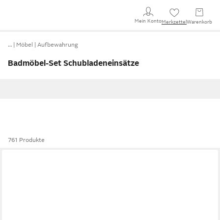
Mein Konto
Merkzettel
Warenkorb
…
Möbel
Aufbewahrung
Badmöbel-Set Schubladeneinsätze
761 Produkte