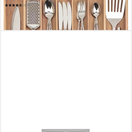
(62)
19,95 €
UVP
39,95 €
-50%
in 2-3 Werktagen bei dir
SO-TECH®