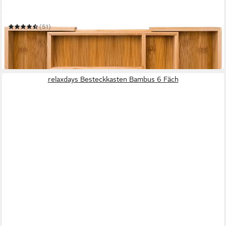
LOCO BIRD
Besteckkasten für Schubladen aus Bambus
(51)
ab 21,99 €
UVP
41,98 €
-48%
in 5-6 Werktagen bei dir
relaxdays Besteckkasten Bambus 6 Fäch