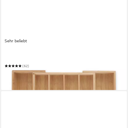
Sehr beliebt
RELAXDAYS
Besteckkasten Bambus ausziehbar
(62)
18,99 €
UVP
39,99 €
-53%
in 2-3 Werktagen bei dir