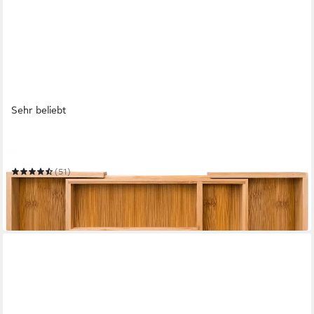
Sehr beliebt
LOCO BIRD
Besteckkasten für Schubladen aus Bambus
(51)
ab 21,99 €
UVP
41,98 €
-48%
in 5-6 Werktagen bei dir