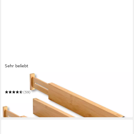
Sehr beliebt
KESPER®
Schubladeneinsatz Schubladentrenner
(59)
ab 16,54 €
UVP
34,99 €
-53%
in 3-4 Werktagen bei dir