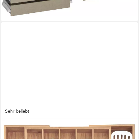
104,99 €
UVP
249,00 €
-58%
lieferbar in 3 Wochen
Sehr beliebt
DIMONO
Besteckeinsatz Flexibler Besteckeinsatz–Ausziehbarer
Schubladen- und Besteckorganizer