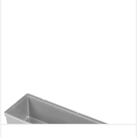
KEEEPER
Schubladeneinsatz KEEEPER Schubladeneinsatz 23x8x5cm
silber
2,25 €
lieferbar in 2 Wochen