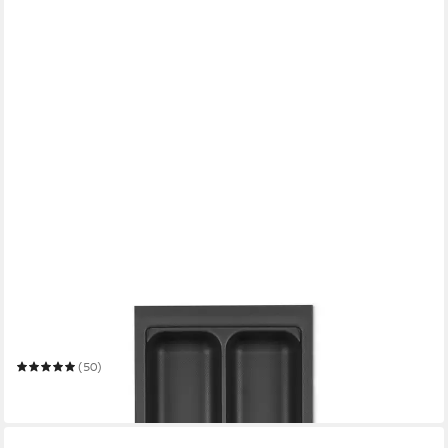
SO-TECH®
Besteckeinsatz ORGA-BOX VIII Besteckeinsatz Lavagrau
perlstruktur
(50)
ab 10,42 €
in 2-3 Werktagen bei dir