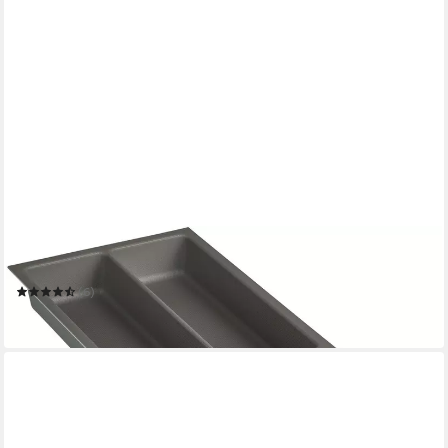
NOBILIA®
Besteckeinsatz nobilia Zubehör
(6)
ab 8,59 €
lieferbar in 5 Wochen