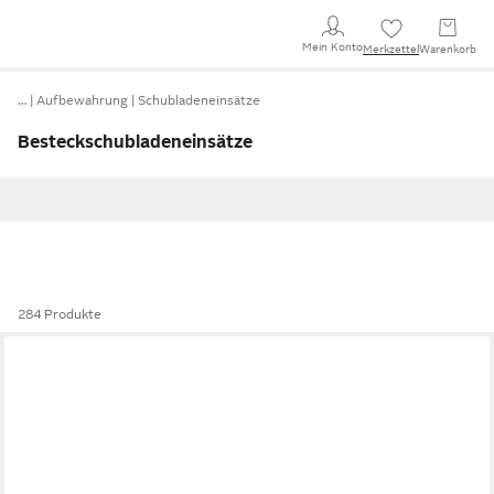
Mein Konto
Merkzettel
Warenkorb
…
Aufbewahrung
Schubladeneinsätze
Besteckschubladeneinsätze
284 Produkte