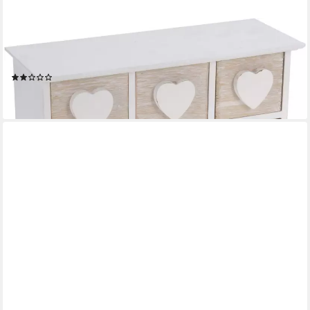
SPETEBO
Schmuckkasten Holz Schmuckkästchen mit 5 Schubladen - 24 x
13 cm, Kleines Holzkästchen im Shabby Chic Look
(1)
17,95 €
lieferbar - in 3-4 Werktagen bei dir