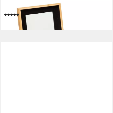
5FIVE SIMPLY SMART
Aufbewahrungsbox
(3)
ab 16,83 €
lieferbar - in 2-3 Werktagen bei dir