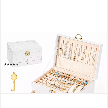
BLINGBIN
Schmuckkasten Schmuckkästchen 3 Ebenen,
Schmuckaufbewahrung mit 2 Schubladen (1er Set, 1 St.,
Schmuckschatulle, abschließbar, weiß), Schmuck Organizer mit
Kettenhaken Ringrollen Ohrringfach Uhrenfach
(1)
19,99 €
UVP
38,99 €
-49%
lieferbar - in 4-5 Werktagen bei dir