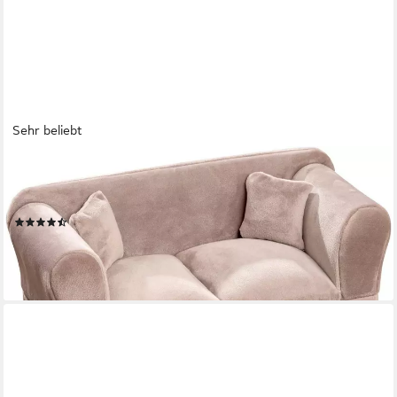
Sehr beliebt
OTTO HOME
Schmuckkasten Deko Sofa mit samtigen Bezug, 24x10x13,5cm,
Aufbewahrung für Schmuck und Kleinigkeiten
(31)
22,99 €
UVP
30,99 €
-26%
lieferbar - in 1-2 Werktagen bei dir