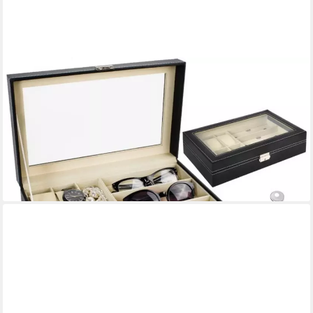
MALATEC
Schmuckkasten Schwarzer Uhren-Brillen-Organizer Box: Stilvolle
Aufbewahrungslösung (Organizer-Set mit Schlüssel, Uhren-&
Brillenorganizer mit Schlüssel), Organizer mit sicherem
Verschluss und weicher Innenpolsterung
19,99 €
UVP
44,90 €
-55%
lieferbar - in 3-4 Werktagen bei dir