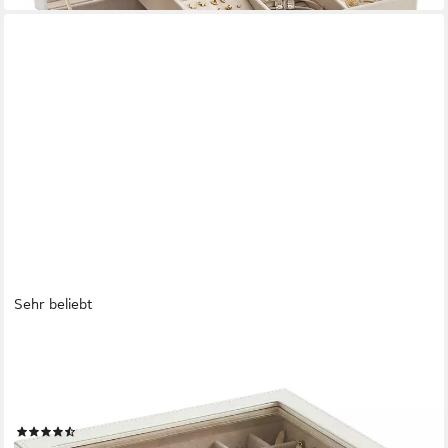
Sehr beliebt
SONGMICS
Schmuckkasten Schmuckkästchen, Schmuckbox mit Glasdeckel,
wolkenweiß-golden, mit 3 Ebenen, 2 Schubladen,
Schmuckaufbewahrung, 20,3 x 23,1 x 13,5 cm
(20)