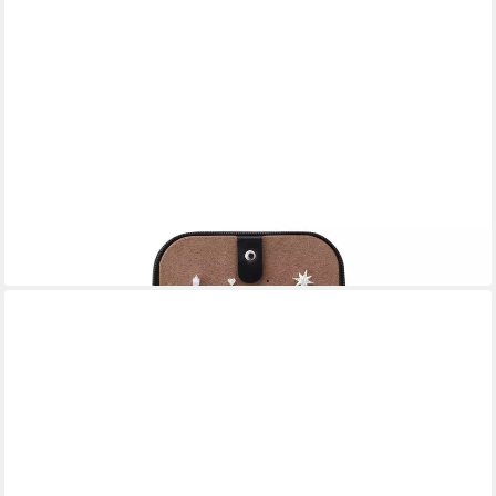
THOMAS SABO
Schmucketui Geschenk Schmuckaufbewahrung Reiseetui
49,00 €
lieferbar - in 2-3 Werktagen bei dir