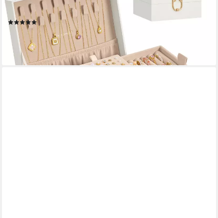
Halsketten Ohrringe, 17x20,5x9,5 cm, mit herausnehmbarem
Schmucktablett, Griff, Geschenkidee, cremeweiß
(6)
17,99 €
UVP
31,99 €
-44%
lieferbar - in 4-5 Werktagen bei dir