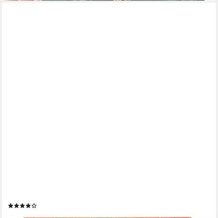
CASA MORO
Casa Moro Schmuckkasten Orientalische Mini-Kommode Chandi
mit 3 Schubladen 28x11x10 cm, (B/T/H) aus Holz handbemaltes
Schmuckkasten Organizer bunt MA27-05
(5)
29,90 €
UVP
49,90 €