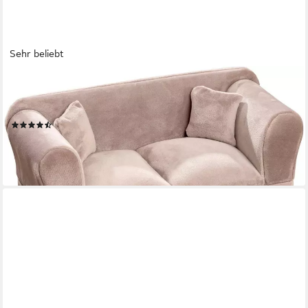
Sehr beliebt
OTTO HOME
Schmuckkasten Deko Sofa mit samtigen Bezug, 24x10x13,5cm,
Aufbewahrung für Schmuck und Kleinigkeiten
(31)
22,99 €
UVP
30,99 €
-26%
lieferbar - in 1-2 Werktagen bei dir