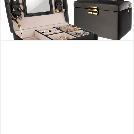
(1)
23,90 €
28,90 €
-17%
lieferbar - in 6-8 Werktagen bei dir