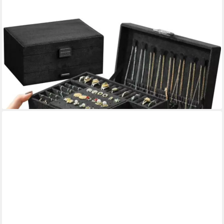
SOULIMA
Schmuckkasten Schmuckschatulle Schmuckkästchen (Spar-Set,
1 St., sicher Aufbewahren), langlebigen Materialien, schützt vor
Staub, Stößen und Kratzern
26,90 €
29,90 €
-10%
lieferbar - in 6-8 Werktagen bei dir