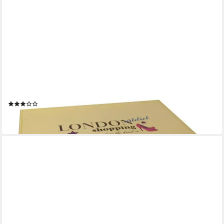
HAC24
Schmuckkasten Schmuckbox Schmuckkästchen
Schmuckschatulle, mit Spiegel Kunstleder 23 x 16,5 x 9 cm
(2)
14,99 €
lieferbar - in 3-4 Werktagen bei dir