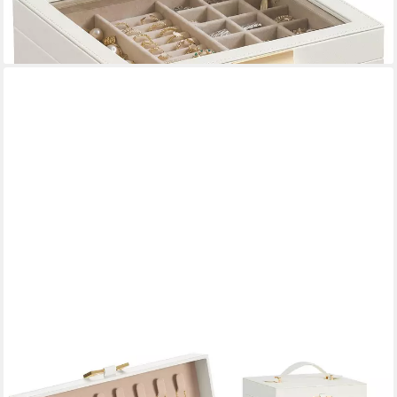
ab 26,99 €
UVP
57,99 €
-53%
lieferbar - in 4-5 Werktagen bei dir
SONGMICS
Schmuckkasten 2 Ebenen, Schmuckaufbewahrung, für