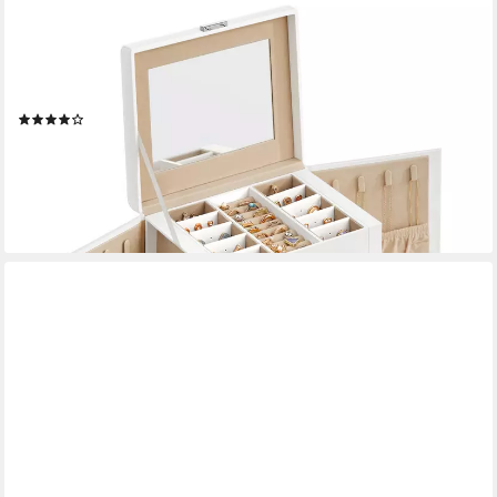
SONGMICS
Schmuckkasten Schmuckkästchen 4 Ebenen, Schmuckkasten mit
Griff, 3 Schubladen, Schmuckschatulle mit Spiegel, Schloss,
Schmuckaufbewahrung
(18)
36,99 €
UVP
52,99 €
-30%
lieferbar - in 4-5 Werktagen bei dir