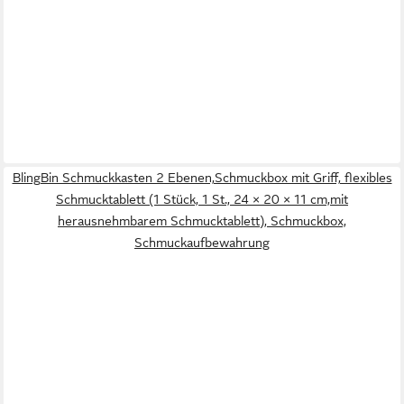
BlingBin Schmuckkasten 2 Ebenen,Schmuckbox mit Griff, flexibles
Schmucktablett (1 Stück, 1 St., 24 × 20 × 11 cm,mit
herausnehmbarem Schmucktablett), Schmuckbox,
Schmuckaufbewahrung