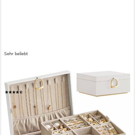
Sehr beliebt
SONGMICS
Schmuckkasten 2 Ebenen, Schmuckkasten mit Griff, flexibles
Schmucktablett, Schmuckbox, Schmuckaufbewahrung,
schwebender Effekt, 20,5 x 24 x 11 cm
(78)
19,98 €
UVP
36,98 €
-46%
lieferbar - in 4-5 Werktagen bei dir