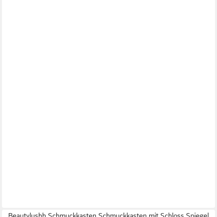
Beautylushh Schmuckkasten Schmuckkasten mit Schloss Spiegel