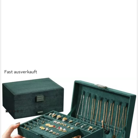
Fast ausverkauft
SOULIMA
Schmuckkasten Schmuckschatulle Etui Schmuckbox (Spar-Set, 1
St., sichere Aufbewahrung), 8 Kettenaufhänger, 15 Ringplätze,
18 Ohrringplätze, Uhrenfach
(3)
26,90 €
UVP
35,90 €
-25%
lieferbar - in 2-3 Werktagen bei dir