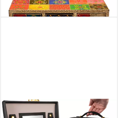
-40%
lieferbar - in 2-3 Werktagen bei dir
BEAUTYLUSHH
Schmuckkasten Schmuckbox Schmuckschatulle Schmuckkasette
Etui (1 St., inkl. Spiegel), 2 Schubfächer