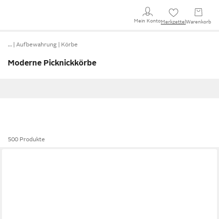
Mein Konto
Merkzettel
Warenkorb
…
Aufbewahrung
Körbe
Moderne Picknickkörbe
500 Produkte