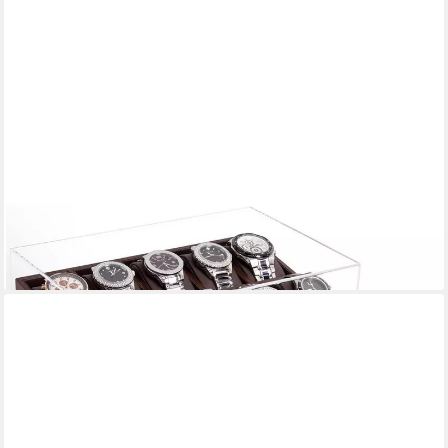
LUXUSKOLLEKTION
Uhrenbox Uhrenbox Herren 10 Fächer Echtholz Walnuss
Uhrenkoffer Schublade
202,95 €
lieferbar - in 4-5 Werktagen bei dir