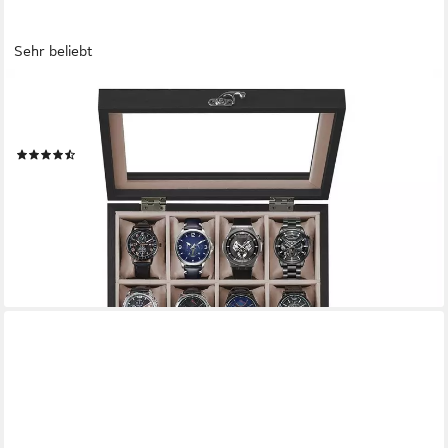
Sehr beliebt
SONGMICS
Uhrenbox Uhrenkasten, Schmuckaufbewahrung, mit 8 Fächern,
Glasdeckel, Uhrenkissen, 27 x 20 x 13 cm (L x B x H)
(62)
23,99 €
UVP
48,41 €
-50%
lieferbar - in 4-5 Werktagen bei dir