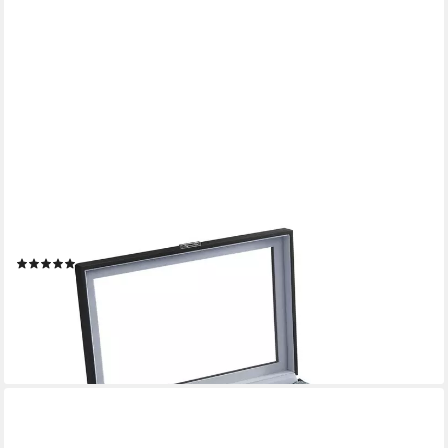
SONGMICS
Uhrenbox abschließbarer Uhrenkasten, Uhrenkoffer, Organizer,
29,5 x 43 x 8 cm, mit 24 Fächern, Glasdeckel, PU-Bezug in
Schwarz, Samtfutter in Grau
(11)
32,99 €
UVP
62,70 €
-47%
lieferbar - in 4-5 Werktagen bei dir