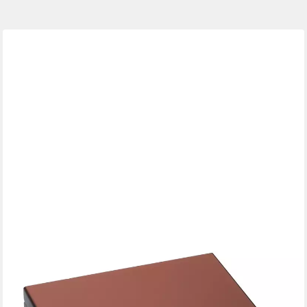
EICHMÜLLER
Uhrenbox 1210-02 – Hochglanz Braun – Box für 10 Uhren –
herausnehmbares Inlay
59,95 €