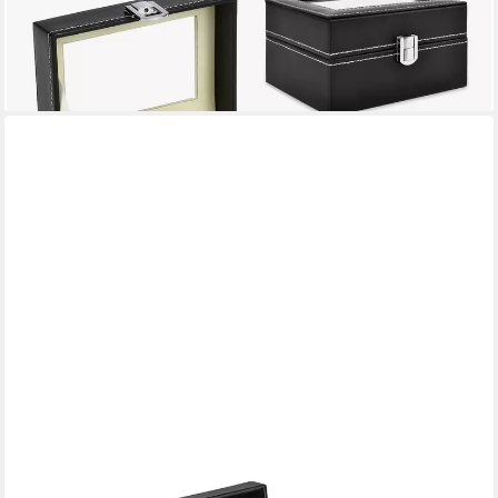
Uhrenorganisator aus hochwertigem Öko-Leder
14,99 €
UVP
22,90 €
-35%
lieferbar - in 2-3 Werktagen bei dir
SHELFMADE