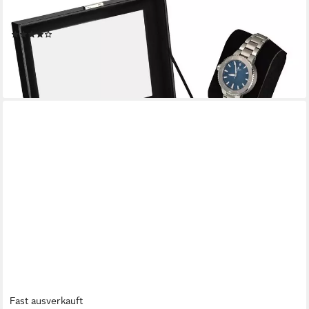
Uhrenbox Uhren Aufbewahrungskiste Uhrenbox Uhrenkoffer
Uhrenkasten für 20 Uhren
(9)
34,95 €
lieferbar - in 3-4 Werktagen bei dir
Fast ausverkauft