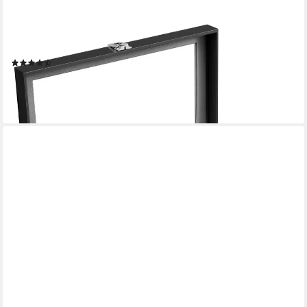
SONGMICS
Uhrenbox 12 Fächern, Uhrenkasten, Premium-Uhrenschatulle,
20,2 x 30,2 x 7,8 cm, mit 14 Fächern, Glasdeckel, Geschenkidee
(61)
21,99 €
UVP
28,99 €
-24%
lieferbar - in 4-5 Werktagen bei dir