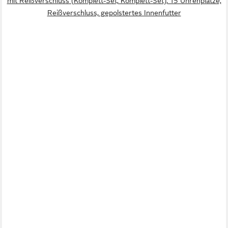
mit Reißverschluss (Komplett-Set, Komplett-Set), 15 Uhrenplätze,
Reißverschluss, gepolstertes Innenfutter