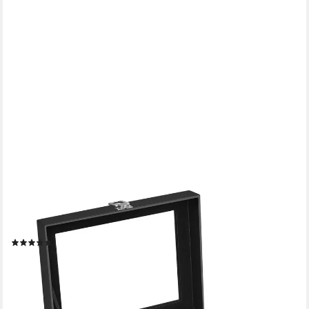
SONGMICS
Uhrenbox Uhrenkasten, herausnehmbare Uhrenkissen,
Geschenkidee,25,5x20,2x7,8 cm, mit 10 Fächern, Glasdeckel,
Uhrenkoffer, Innenfutter in Schwarz
(19)
17,99 €
UVP
31,70 €
-43%
lieferbar - in 4-5 Werktagen bei dir