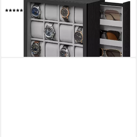
stehende Box, Massivholzfurnier
(20)
56,64 €
UVP
94,28 €
-40%
lieferbar - in 4-5 Werktagen bei dir