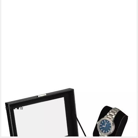
SHELFMADE
Uhrenbox Uhren Aufbewahrungskiste Uhrenbox Uhrenkoffer
Uhrenkasten für 20 Uhren
(9)
34,95 €
lieferbar - in 3-4 Werktagen bei dir