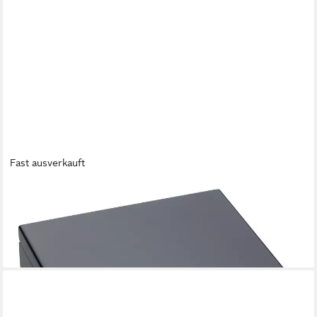
Fast ausverkauft
EICHMÜLLER
Uhrenbox 1210-01 – Hochglanz Schwarz – Box für 10 Uhren –
herausnehmbares Inlay
59,95 €
lieferbar - in 2-3 Werktagen bei dir