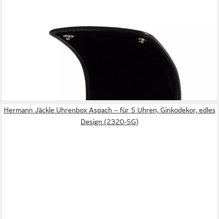
GENTLEMEN'S
Uhrenbox Echtleder Watchbox - mit weichem Innenfutter, 100%
handgefertigt, ideal auch als Geschenk
59,90 €
lieferbar - in 3-4 Werktagen bei dir
Hermann Jäckle Uhrenbox Aspach – für 5 Uhren, Ginkodekor, edles
Design (2320-5G)