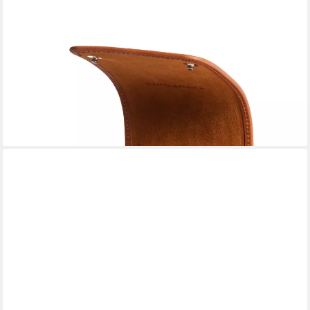
GENTLEMEN'S
Uhrenbox Echtleder Watchbox - mit weichem Innenfutter, 100%
handgefertigt, ideal auch als Geschenk
59,90 €
lieferbar - in 3-4 Werktagen bei dir