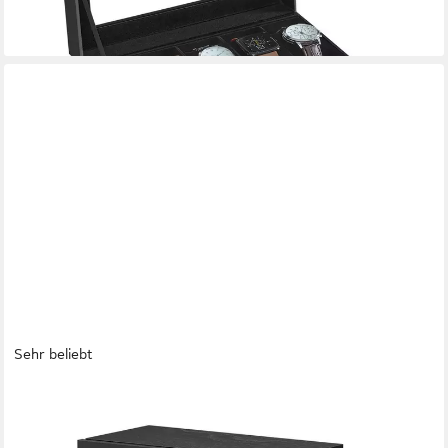
Sehr beliebt
SONGMICS
Uhrenbox 6/12 Fächer, Uhrenkasten, mit Stauraum für
Sonnenbrille und Schmuck, Geschenkidee, großes Sichtfenster,