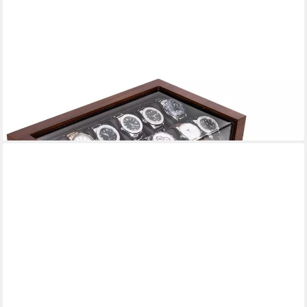
LUXUSKOLLEKTION
Uhrenbox Uhrenbox Herren Echtholz 12 Fächer Uhrenkoffer
Schublade Walnuss
202,95 €
lieferbar - in 4-5 Werktagen bei dir