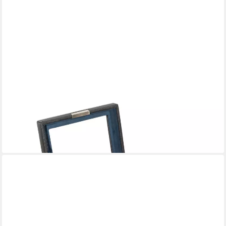
FRIEDRICH23
Uhrenbox Bond Cross Grain mit Glasdeckel für 6 Uhren
69,95 €
lieferbar - in 2-3 Werktagen bei dir