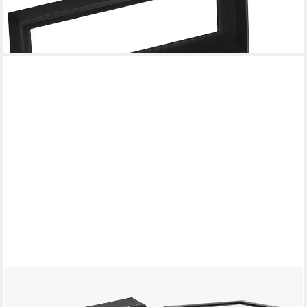
15,99 €
UVP
22,99 €
-30%
lieferbar - in 4-5 Werktagen bei dir
MALATEC
Uhrenbox Uhrenorganizer mit 3 Fächern, Stilvoller