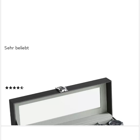
Sehr beliebt
SONGMICS
Uhrenbox 6 Fächern, Uhrenkasten, herausnehmbare
Uhrenkissen, 11,2 x 30 x 8 cm, Glasdeckel, Geschenkidee, PU-
Bezug in Schwarz, Samtfutter in Grau
(33)
15,99 €
UVP
24,13 €
-34%
lieferbar - in 4-5 Werktagen bei dir