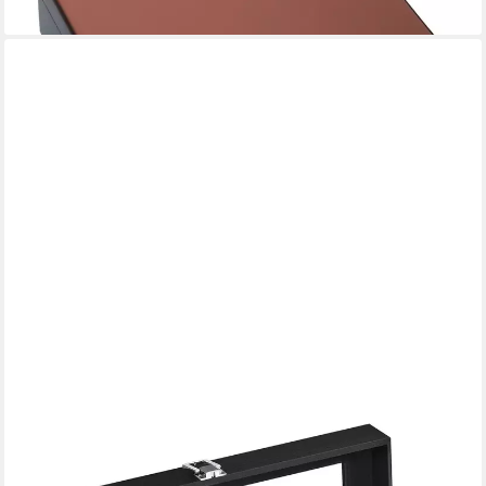
lieferbar - in 2-3 Werktagen bei dir
SONGMICS
Uhrenbox mit 6 Fächern, Uhrenkasten, Glasdeckel,
herausnehmbare Uhrenkissen, Metallverschluss, PU-Bezug in
Schwarz, Samtfutter in Schwarz