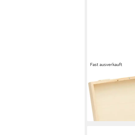
Fast ausverkauft
RICO DESIGN
Kiste Holz-Kiste, 24 c
16,45 €
lieferbar - in 3-4 Werktag