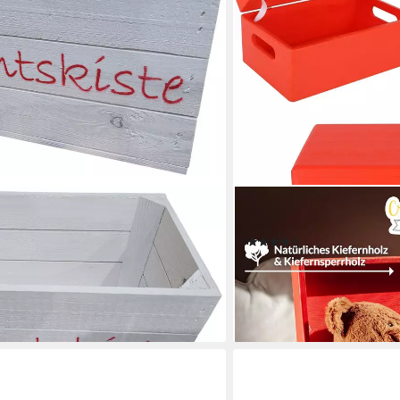
ND
CREATIVE DECO
kiste "Hilde" weiß ohne mit roter
Holzkiste mit Deckel 30x
(4)
 Set)
19,95 €
lieferbar - in 2-3 Werktagen be
+5
en bei dir