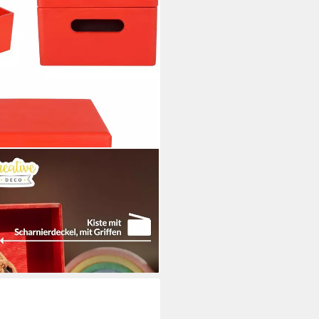
20x14 cm (1cm)
i dir