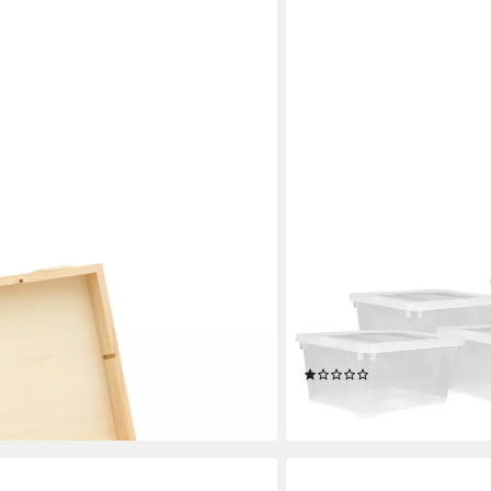
SPETEBO
m x 16,5 cm
Allzweckkiste Kunststoff
4,5 Liter (Stück, 5 St., A
en bei dir
Aufbewahren von Deko, Sp
(1)
17,95 €
lieferbar - in 3-4 Werktagen be