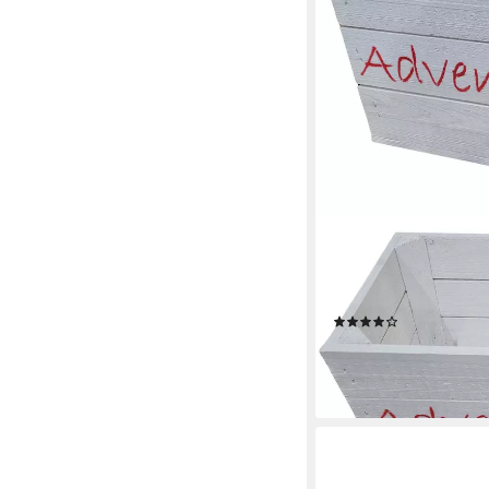
KISTENKOLLI ALTES LA
Allzweckkiste Advents
Schrift (Spar-Set, 1er
(1)
20,90 €
UVP
23,90 €
-13%
lieferbar - in 2-3 Werktag