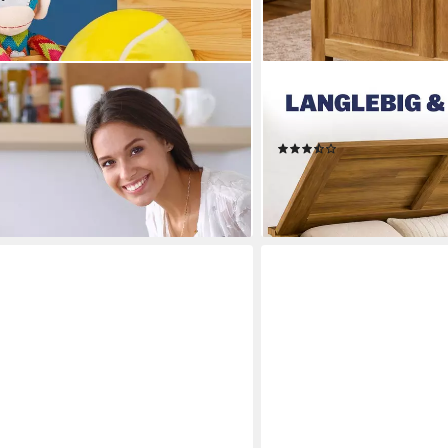
DEUBA
bewahrungskiste Bambus klein (4er
Holzkiste Antik, mit Deck
Stauraum 160kg belastbar
(5)
99,95 €
119,95 €
-17%
en bei dir
lieferbar - in 2-3 Werktagen be