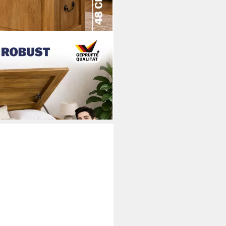
el Groß 103L Volumen Sitzbank
 Holz
i dir