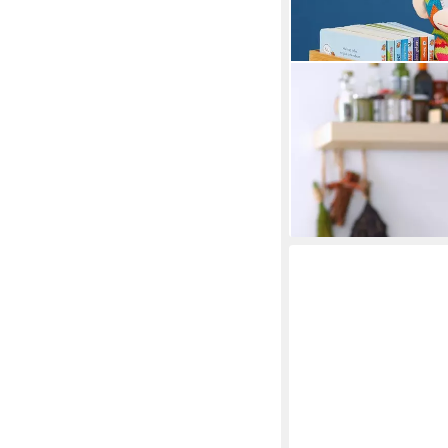
RELAXDAYS
Allzweckkiste 4 x Auf
Set, 4 St., 4er Set)
56,95 €
UVP
99,99 €
-43%
lieferbar - in 2-3 Werktag