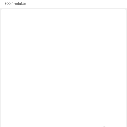
500 Produkte