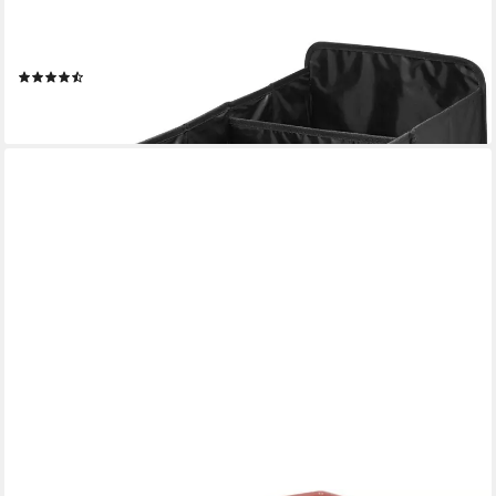
ACHILLES
Klappbox Robuste Kofferraumtasche mit Klettbefestigung, 71 l,
Faltbarer Auto-Organizer mit Henkel, 74x33x29 cm
(7)
34,99 €
lieferbar - in 5-6 Werktagen bei dir