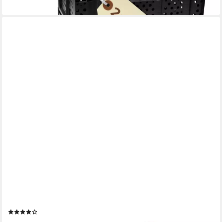
lieferbar - in 4-5 Werktagen bei dir
TRUCKY
Faltbox Storage Box Camping Klappbox Klappkiste faltbar Beige
Auswahl
(1)
ab 29,99 €
UVP
38,99 €