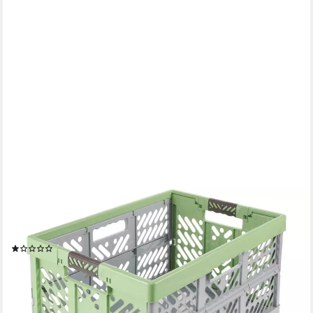
KEEEPER
Klappbox ben eco, Profi-Klappbox mit Softgriffen, 54 x 37 x 28
cm, 45 l, 45 l, Soft-Touch-Griffe, zusammenklappbar
(1)
17,94 €
UVP
21,99 €
-18%