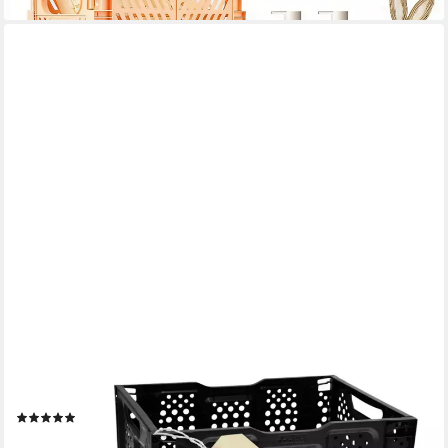
GARPET
Klappbox 2er Set Klappbox Klappkiste faltbar Einkaufkiste
klappbar Kofferraum
(1)
19,09 €