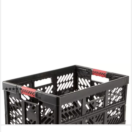
KEEEPER
Klappbox ben, Profi-Klappbox mit Soft-Touch-Griffen, 54 x 37 x
28 cm, 45 l, Soft-Touch-Griffe, zusammenklappbar
(35)
ab 18,13 €
UVP
21,99 €
-18%
lieferbar - in 6-8 Werktagen bei dir
+3