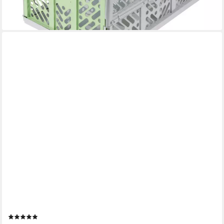
lieferbar - in 6-8 Werktagen bei dir
RELAXDAYS
Klappbox 2 x Klappbox stabil
(1)