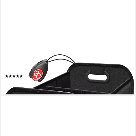
ACHILLES
Klappbox Kofferraumtasche faltbar Kofferraum Organizer Auto
Faltbox stabil, 30 l
(14)
14,99 €
lieferbar - in 5-6 Werktagen bei dir