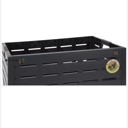
KOOPMAN
Klappbox Autobox 59x38x28 cm 60 Liter 50 KG belastbar, 60 l,
Anthrazit, Kunststoff, Klappbar, stabil
(3)
31,99 €
UVP
40,99 €
-22%
lieferbar - in 3-4 Werktagen bei dir