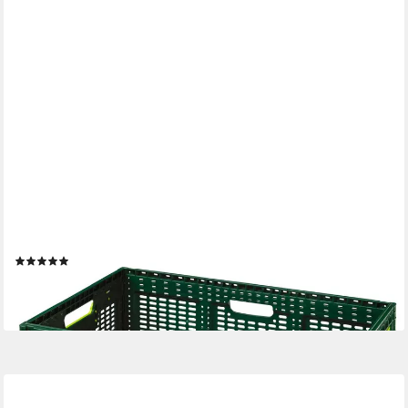
LOGIPLAST
Klappbox stabiler Einkaufskorb / Klappkiste / Faltbox, 46 l, 600 x
400 x 219 mm, sehr stabil und lange Lebensdauer
(1)
16,70 €
(1,67 €/ 1 Stk)
lieferbar - in 3-4 Werktagen bei dir