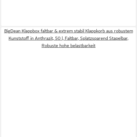
BigDean Klappbox faltbar & extrem stabil Klappkorb aus robustem
Kunststoff in Anthrazit, 50 l, Faltbar, Splatzsparend Stapelbar,
Robuste hohe belastbarkeit