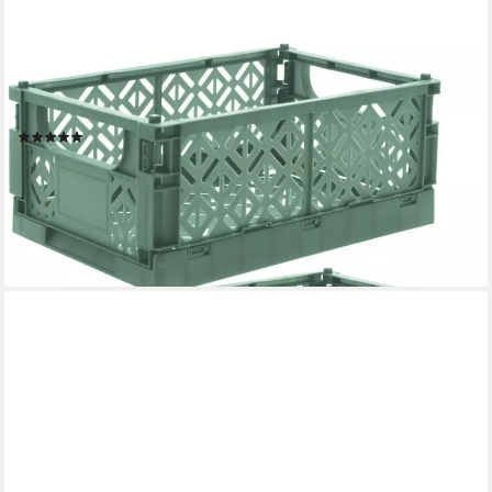
KOOPMAN
Klappbox Transportbox Kleinteilebox Faltbox 25x16x10cm 2 er
Set, Grün, Faltbar, Kunststoff, Tragegriffe, Stabil
(1)
7,95 €
UVP
14,95 €
(3,98 €/ 1 Stk)
-47%
lieferbar - in 5-6 Werktagen bei dir