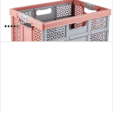
KEEEPER
Klappbox Profi-Klappbox lea mit Softgriffen (Set 2 St) 32 l,
48,5x35x23,5 cm, 32 l, Soft-Touch-Griffe, zusammenklappbar,
leicht zu reinigen
(2)
32,49 €
lieferbar - in 6-8 Werktagen bei dir