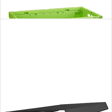
49,99 €
UVP
89,99 €
-44%
lieferbar - in 2-3 Werktagen bei dir
KITYHOME
Klappbox Auto-Faltbox mit Deckel Kofferraum-Box,60L