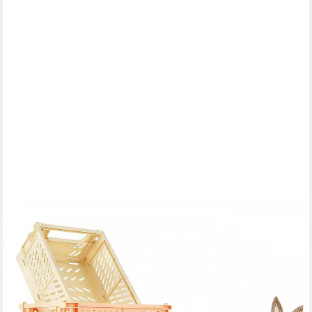
SURFOU
Aufbewahrungsbox Klappbox 6 Stück Klappkorb Körbchen
Faltbar Stabil 25 * 16 * 10cm (6 St), Klappkorb Faltbar
Klappboxen für Küche Kinderzimmer Büro
14,99 €
UVP
22,99 €
-35%
lieferbar - in 3-4 Werktagen bei dir