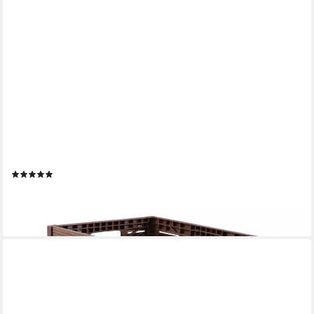
BESTLIVINGS
Klappbox Einkaufskorb in Holzoptik, Stabile Stapelbare
Lagerkiste - Faltbare Einkaufsbox - Klappkiste
(2)
ab 12,49 €
UVP
14,99 €
-17%
lieferbar - in 3-4 Werktagen bei dir