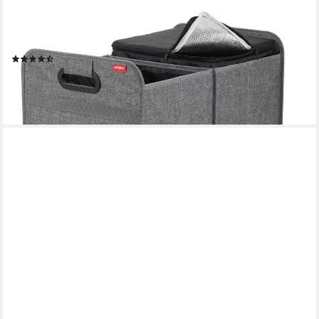
ACHILLES
Klappbox Auto Faltbox mit Kühleinsatz, Faltbare Kühlbox,
Kofferraum-Organizer, 40 l
(4)
31,99 €
lieferbar - in 5-6 Werktagen bei dir