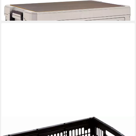
-23%
lieferbar - in 2-3 Werktagen bei dir
GARDISSIMO
Faltbox 3 er set 32 Liter Klappbox Klappkorb Box klappbar