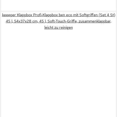
keeeper Klappbox Profi-Klappbox ben eco mit Softgriffen (Set 4 St)
45 l, 54x37x28 cm, 45 l, Soft-Touch-Griffe, zusammenklappbar,
leicht zu reinigen