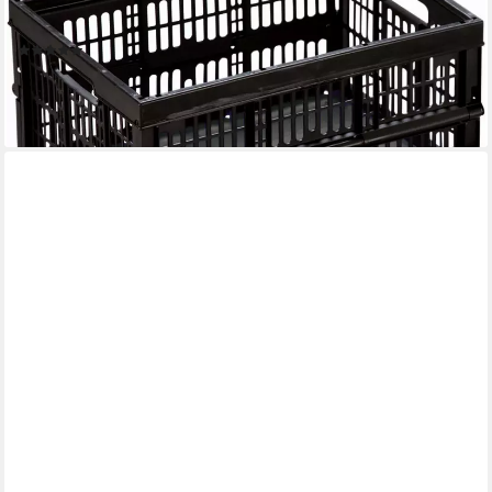
faltbar Einkaufskorb (Spar-Set, 3 St., 3er-Set), platzsparend
klappbar
(1)
21,95 €
UVP
34,95 €
-37%
lieferbar - in 3-4 Werktagen bei dir