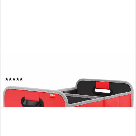
ACHILLES
Klappbox Auto-Faltbox Kofferraum-Organizer, Faltbare
Autotasche, Faltkorb, 40 l
(26)
20,95 €
lieferbar - in 5-6 Werktagen bei dir