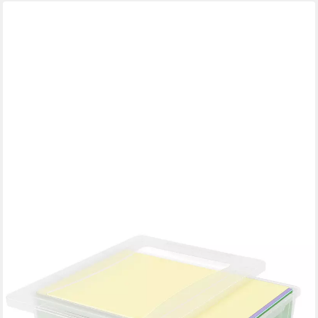
LIFEWIT
Aufbewahrungsbox Aufbewahrungsbox A4 mit Deckel,
Dokumentenbox Archivbox, Storage Box
ab 32,99 €
UVP
58,98 €
-44%
in 5-6 Werktagen bei dir