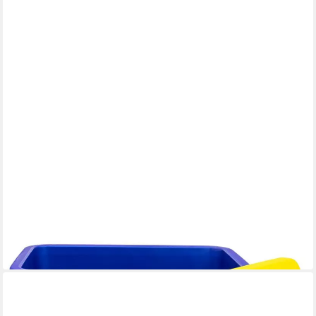
PAW PATROL
Aufbewahrungsbox Boy Rescue Pups Aufbewahrungsbox 7 l für
Spielzeug
14,95 €
in 5-6 Werktagen bei dir