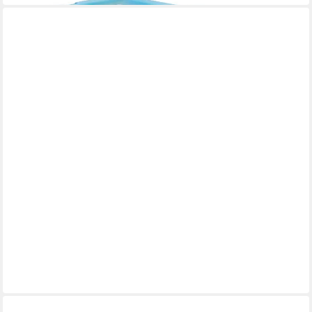
HELLO KITTY
Aufbewahrungsbox 7 l Kinderzimmer Box für Spielzeug
ab 14,95 €
in 5-6 Werktagen bei dir