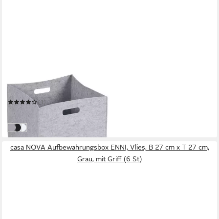
IDIMEX
Aufbewahrungsbox FELT
(1)
11,95 €
in 2-3 Werktagen bei dir
grau
schwarz
weiß
casa NOVA Aufbewahrungsbox ENNI, Vlies, B 27 cm x T 27 cm,
Grau, mit Griff (6 St)