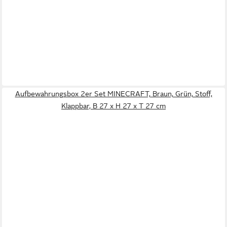
Aufbewahrungsbox 2er Set MINECRAFT, Braun, Grün, Stoff,
Klappbar, B 27 x H 27 x T 27 cm