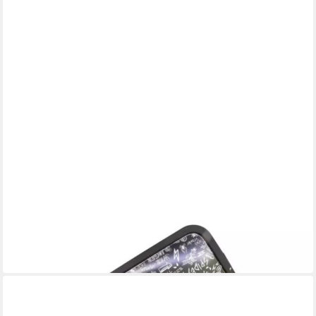
SPIDERMAN
Aufbewahrungsbox 13 l Kinderzimmer Box für Spielzeug
ab 19,95 €
in 5-6 Werktagen bei dir