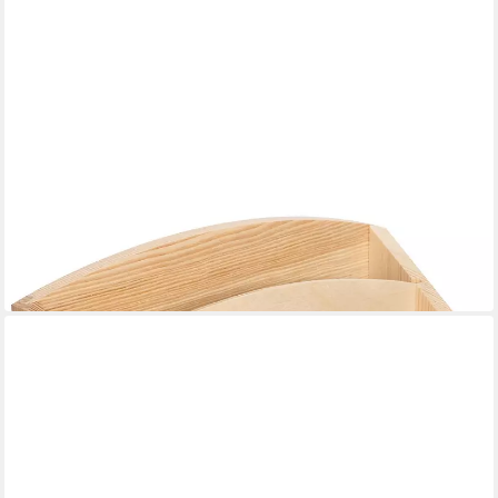
CREATIVE DECO
Schubladenbox Schreibtisch Organizer 2 Fächer mit Schublade
24,95 €
in 2-3 Werktagen bei dir