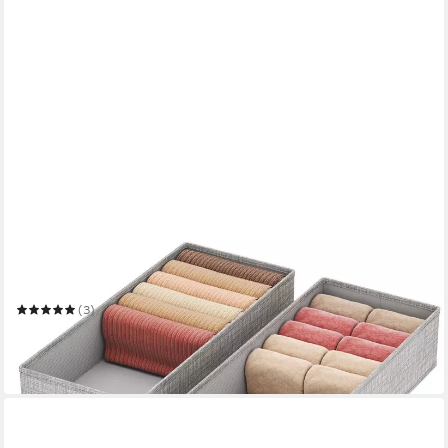
LIFEWIT
Aufbewahrungsdose Schubladen Organizer, Kleiderschrank
Organizer, Schrank Organizer und.
(3)
ab 21,99 €
UVP
46,98 €
-53%
in 5-6 Werktagen bei dir