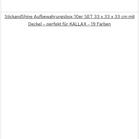
StickandShine Aufbewahrungsbox 10er SET 33 x 33 x 33 cm mit
Deckel – perfekt für KALLAX - 19 Farben