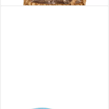
lieferbar in 3 Wochen
BLUEY
Aufbewahrungsbox 7 l Kinderzimmer Box für Spielzeug
Ordnung
14,95 €
in 5-6 Werktagen bei dir