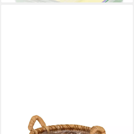
TEGAWO
Allzweckkorb Pflanz- und Aufbewahrungskorb aus
Wasserhyazinthe geflochten
ab 24,99 €
UVP
29,99 €
-17%