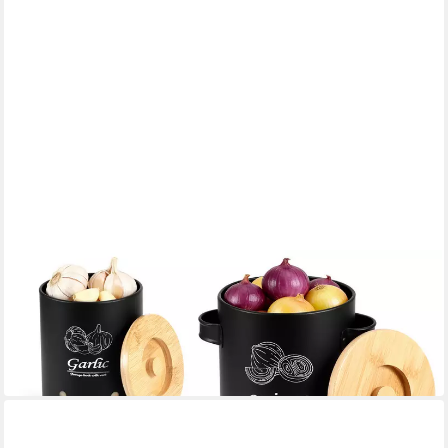
BLINGBIN
Aufbewahrungsbox 3er Set Vorratsdosen für Kartoffeln,
Zwiebeln & Knoblauch
25,99 €
UVP
37,99 €
-32%
in 4-5 Werktagen bei dir