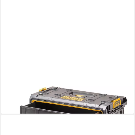
DEWALT
Aufbewahrungsbox TOUGHSYSTEM 2.0
ab 122,99 €
UVP
177,31 €
-31%
in 2-3 Werktagen bei dir