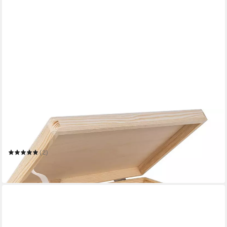
CREATIVE DECO
Aufbewahrungsbox Holzkiste mit Deckel Erinnerungsbox
Holzbox
(2)
ab 19,95 €
in 2-3 Werktagen bei dir