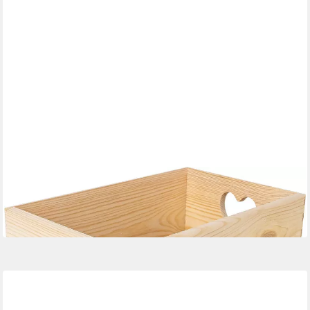
CREATIVE DECO
Aufbewahrungsbox Holzkiste Obstkiste Korb ohne Deckel
ab 19,95 €
in 2-3 Werktagen bei dir