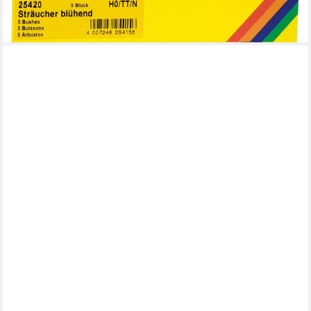
ab 12,47 €
(2,49 €/ 1 Stk)
lieferbar - in 2-3 Werktagen bei dir
FORMANO
Dekovase Vintage Blüten, Höhe: 21cm, Farbe: Weiß, Motiv:
Blumen