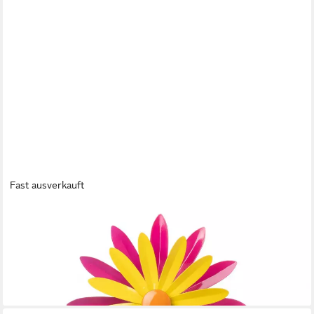
Metallschild Gartendeko PANELE BLUMEN
Fast ausverkauft
FINEHOMEGARDEN
Deko-Windrad Metall Windrad Gartenstecker Ø 28×12 cm
H114cm, Buntes Windspiel (1 St), Pink/Orange/Gelb,
Wetterfeste Garten‑Deko Outdoor Windmühle
28,95 €
lieferbar - in 3-4 Werktagen bei dir