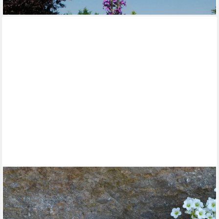
GARTENDEKOPARADIES.DE
Gartenfigur Deko Rosen 2er-Set, Steinrosen, Steinfiguren, H. 9
cm, 4 kg, (2er-Set), Frostsicher
59,00 €
lieferbar - in 3-4 Werktagen bei dir