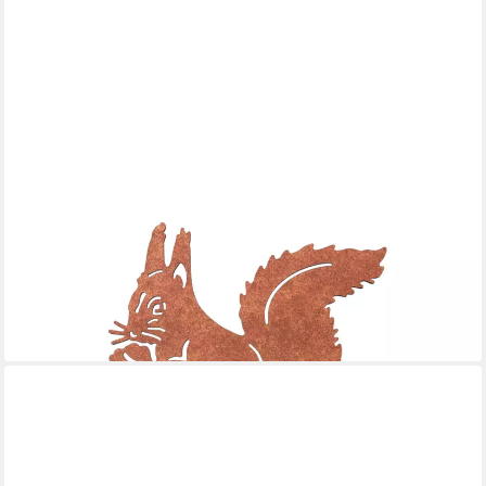
VERDOBA
Gartenfigur Gartenstecker in Rost & Silber Rost Deko für
Garten, Balkon & Terrasse
19,95 €
lieferbar - in 3-4 Werktagen bei dir
+10