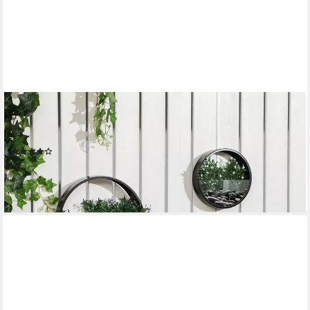
OUTSUNNY
Pflanzkübel Pflanzenbehälter für Sukkulenten (Wand-
Pflanzgefäß, 3 St., Blumentöpfe), für Garten, Balkon, Schwarz
(1)
37,90 €
UVP
60,90 €
-38%
lieferbar - in 2-3 Werktagen bei dir