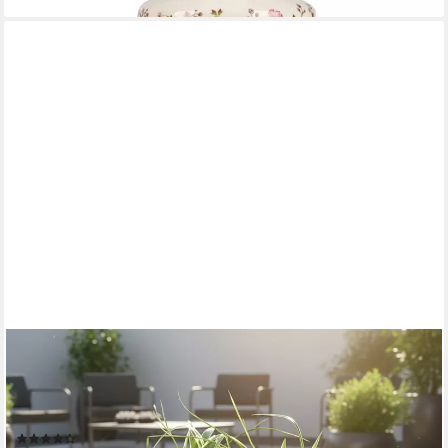
MELKO
Pflanzkübel Pflanzkasten aus Holz + Wagenräder Weiß Schwarz
Garten Dekoration (Stück, Pflanzkübel), Individuelle
Holzmaserung
(6)