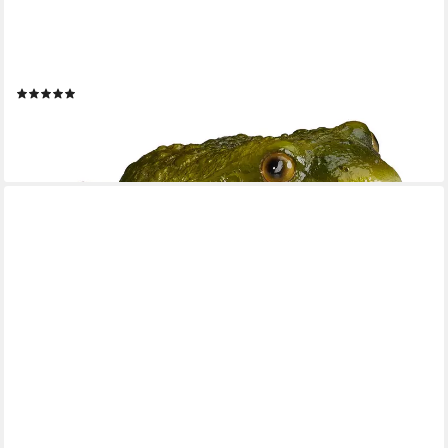
RELAXDAYS
Gartenfigur Frosch Kunststei, grün
(10)
12,99 €
UVP
29,99 €
-57%
lieferbar - in 2-3 Werktagen bei dir