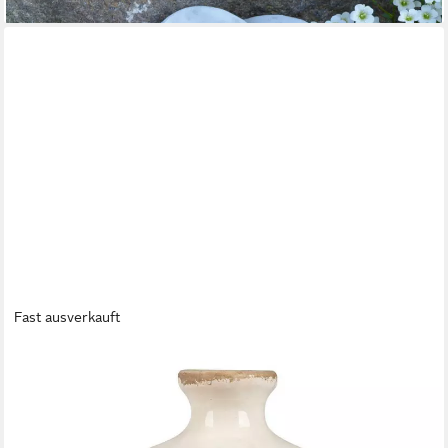
Fast ausverkauft
FORMANO
Dekovase Vintage Blüten, Höhe: 27cm, Farbe: Weiß, Motiv:
Blumen
21,90 €
lieferbar - in 2-3 Werktagen bei dir