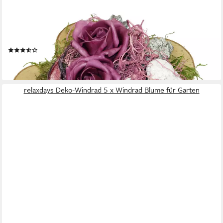
CREAFLOR HOME
Gestecke Grabschmuck, Höhe 12 cm, Handarbeit, natur, Rosen,
H: 12cm
(2)
19,99 €
lieferbar - in 2-3 Werktagen bei dir
relaxdays Deko-Windrad 5 x Windrad Blume für Garten