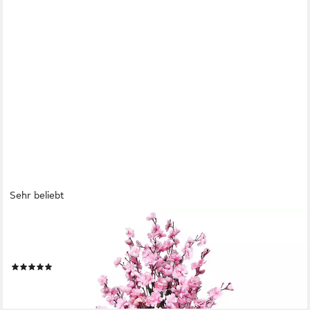
Sehr beliebt
ARNUSA
Kunstpflanze Blütenbaum Wintersweet Künstliche Pflanze
Blüten Pink Wintersweet, Höhe 120 cm, fertig im Topf
(57)
44,99 €
lieferbar - in 3-4 Werktagen bei dir