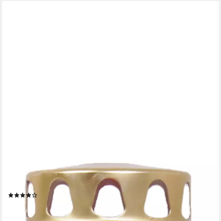
HS CANDLE
Grabkerze 170h Brenndauer (1-tlg), H26cm x Ø7cm, wind- &
wetterfest, sofort einsatzfähig
(1)
ab 8,69 €
lieferbar - in 3-4 Werktagen bei dir