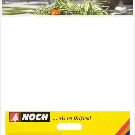
42,80 €
lieferbar - in 3-4 Werktagen bei dir
NOCH
Dekobaum NOCH® Sträucher, blühende Büsche, 5 Stück 3-4 cm
f