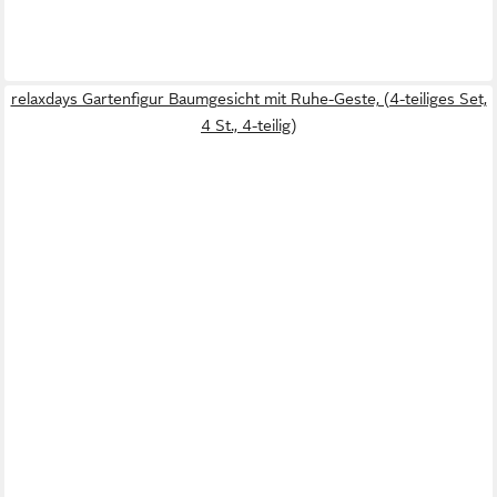
relaxdays Gartenfigur Baumgesicht mit Ruhe-Geste, (4-teiliges Set,
4 St., 4-teilig)