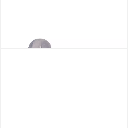
HOME-TRENDS24.DE
Gartenfigur Blüte Blume Garten Terrasse Zement Deko Figur
2er Set, (2 St)
12,90 €
(6,45 €/ 1 Stk)
lieferbar - in 6-7 Werktagen bei dir