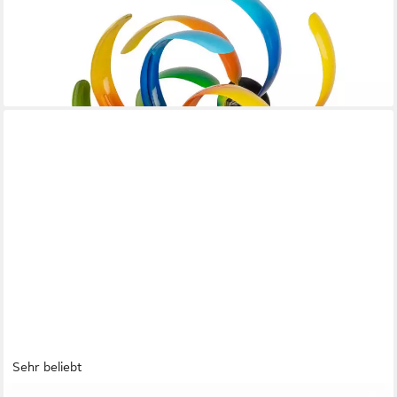
Deko-Windrad Sommerzeit, mit Kugellager, Mehrfarbig, Blume,
H: 105cm
14,99 €
UVP
23,00 €
-35%
lieferbar - in 2-3 Werktagen bei dir
Sehr beliebt