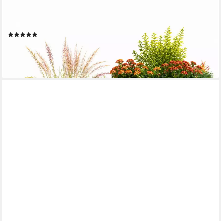
HTI-LIVING
Pflanzkübel Pflanzkübel Fass 2er-Set Nessa (Set, 2 St., 2
Pflanzkübel), Pflanzkasten Blumenkasten
(27)
24,99 €
UVP
34,90 €
-28%
lieferbar - in 3-4 Werktagen bei dir