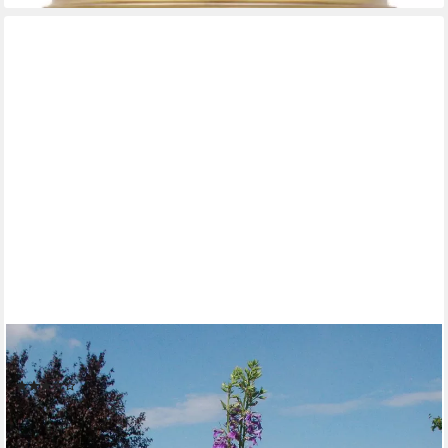
DSH DEKO SHOP HANNUSCH
Blumenkasten Bk6r rund
(1)
54,90 €
lieferbar - in 3-4 Werktagen bei dir