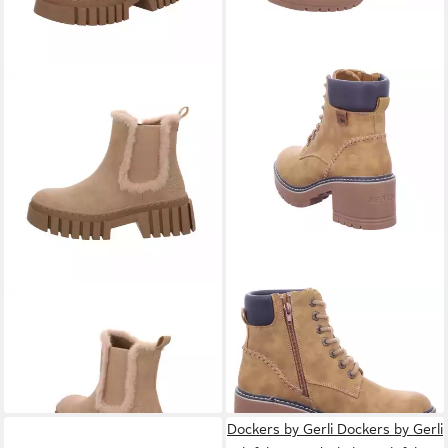
DOCKERS BY GERLI
DOCKERS BY GERLI
Stiefel
69,95 €
51PL305-810530 Stiefelette
49,95 €
UVP
79,95 €
-38%
Dockers by Gerli Dockers by Gerli