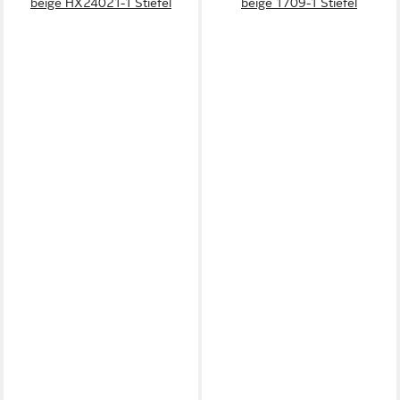
beige HX24021-1 Stiefel
beige 1709-1 Stiefel