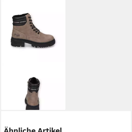
DOCKERS BY GERLI
Schnürboots
ab 55,95 €
UVP
74,95 €
-25%
Ähnliche Artikel