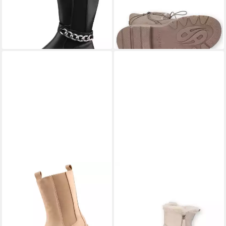
51JU202-610100 Stiefel
49PU213-810430 Stiefel
ab 41,77 €
46,92 €
UVP
69,95 €
UVP
79,95 €
(41,77 €/ 1 Paar)
(46,92 €/ 1 Paar)
-40%
-41%