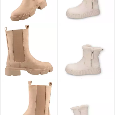
DOCKERS BY GERLI
DOCKERS BY GERLI
49DI201-810450 Stiefel
55KJ303 Stiefel
ab 39,45 €
59,95 €
UVP
69,95 €
(39,45 €/ 1 Paar)
-44%