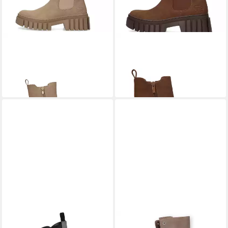
DOCKERS BY GERLI
DOCKERS BY GERLI
51PL201 Stiefel
51PL201 Stiefel
ab 59,95 €
ab 49,95 €
UVP
59,95 €
-17%