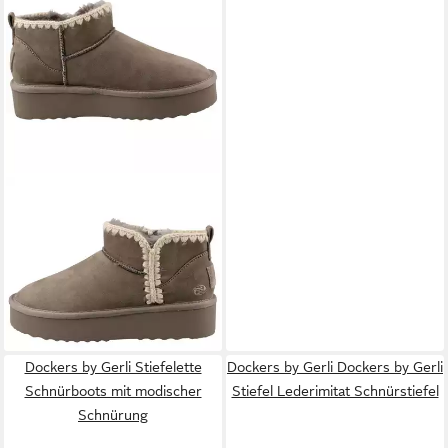
DOCKERS BY GERLI
55EL301-770200 Stiefelette
ab 27,87 €
UVP
49,95 €
(27,87 €/ 1 Paar)
-44%
Dockers by Gerli Stiefelette
Dockers by Gerli Dockers by Gerli
Schnürboots mit modischer
Stiefel Lederimitat Schnürstiefel
Schnürung