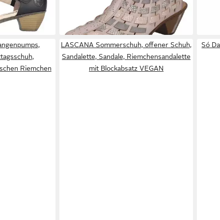
69,00 €
e
-25
angenpumps,
LASCANA Sommerschuh, offener Schuh,
Só Da
tagsschuh,
Sandalette, Sandale, Riemchensandalette
tischen Riemchen
mit Blockabsatz VEGAN