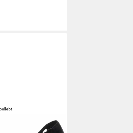
beliebt
ARIS
Pumps
4,95 €
UVP
59,95 €