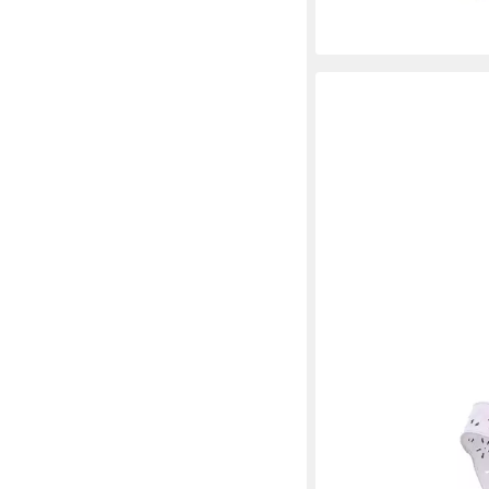
RIEKER
Spangenpump
Leder
ab 54,90 €
UVP
64,95 
-15%