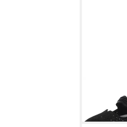
RIEKER
Spangenpum
50,45 €
UVP
64,95 €
(50,45 €/ 1 Paar)
-22%