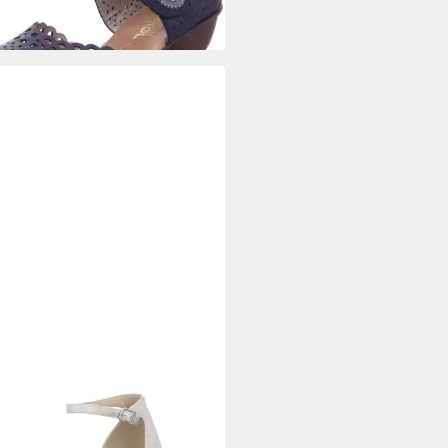
+1
KER
4476290 447 Pumps
5 €