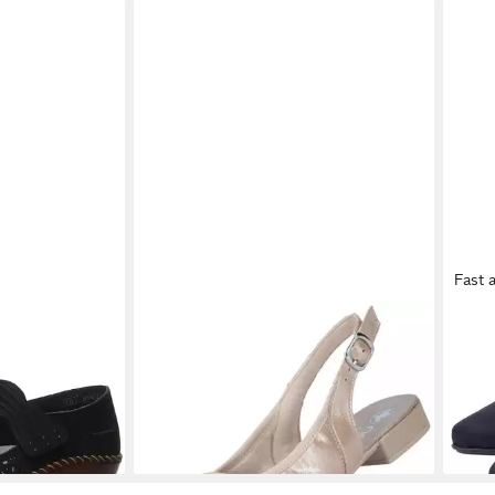
Fast 
ps
RIEKER
43150-60 Pumps
RIE
41,57 €
UVP
59,95 €
Sabo
(41,57 €/ 1 Paar)
ab 4
-31%
-17%