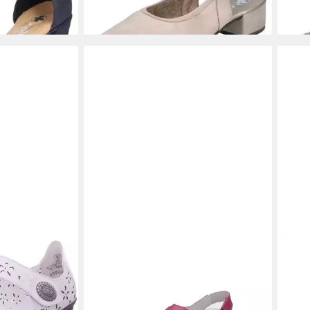
s echtes
RIEKER
Rieker Damen Slipper
RIE
64,9
fuchsia Slipper
60,95 €
€
UVP
69,95 €
(60,95 €/ 1 Paar)