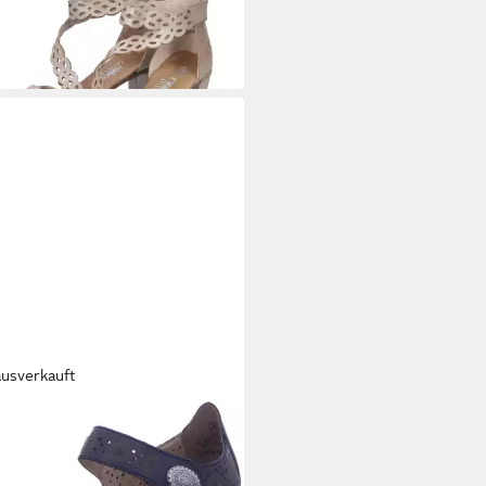
ausverkauft
KER
Riemchensandalette
4,90 €
UVP
64,95 €