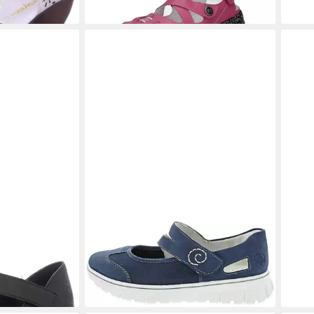
-13%
ps
RIEKER
Ballerina
RIE
ab 67,95 €
ab 5
(67,95 €/ 1 Paar)
(58,9