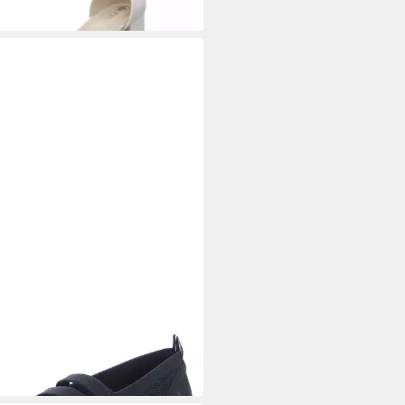
KER
Ballerina
8,95 €
5 €/ 1 Paar)