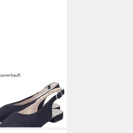
ausverkauft
KER
Slingpumps Sommerschuh,
t mit elastischem Textileinfass
1,26 €
UVP
49,95 €