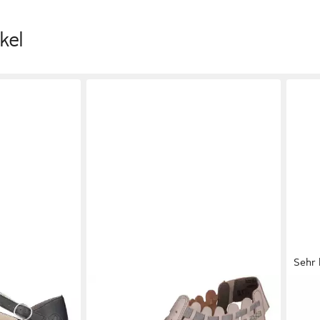
kel
Sehr 
dschuh,
RIEKER
Damen Sommer
TAM
ab 4
rabsatz,
Hochfrontpumps