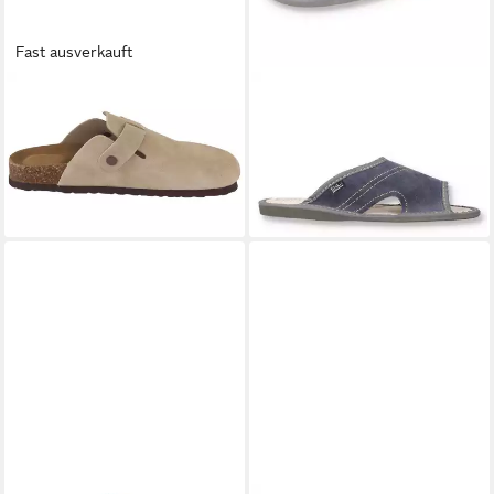
Fast ausverkauft
NOU
Corwin Leather Cork
FILSKO
Warcop Herren
Clog V2 Sandale
Hausschuh aus Veloursleder
49,90 €
24,99 €
(24,99 €/ 1 Paar)