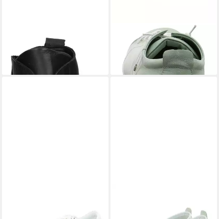
ANDREA CONTI
0344523-
ANDREA CONTI
Sneaker
89,99 €
002 Stiefelette Black
ab 99,00 €