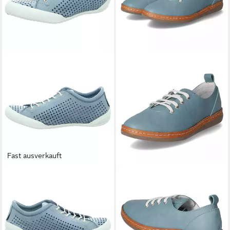
Fast ausverkauft
ANDREA CONTI
Sneaker
ANDREA CONTI
Halbschuhe
ab 69,90 €
UVP
89,99 €
Schnürschuh
54,90 €
-22%
UVP
69,95 €
-22%
+3