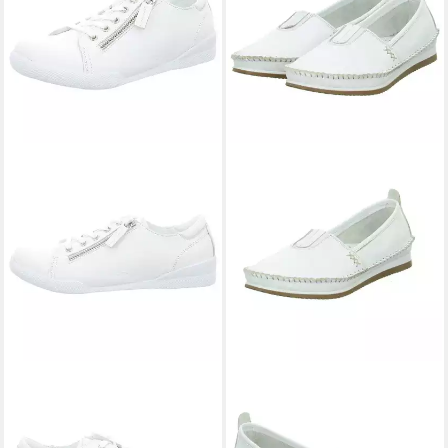
ANDREA CONTI
Sneaker
ANDREA CONTI
Mokassins
ab 84,55 €
Mokassin
ab 67,95 €