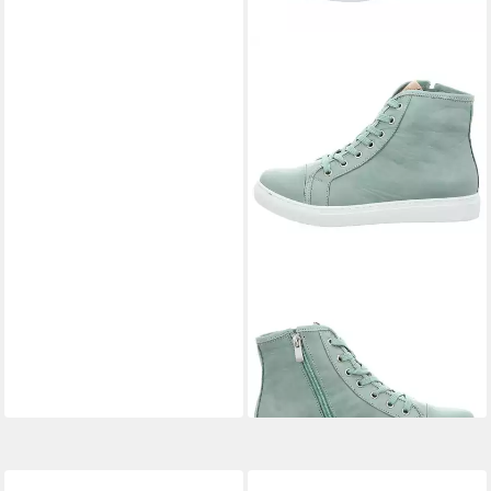
ANDREA CONTI
Schnürstiefelette
ab 93,95 €