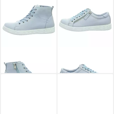
ANDREA CONTI
ANDREA CONTI
Sneaker
ab 89,95 €
Schnürstiefelette
ab 103,35 €