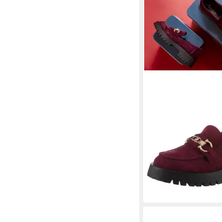
ANISTON SHOES
Loaf
Halbschuh mit Bequem
ab 35,47 €
UVP
49,99 
-29%