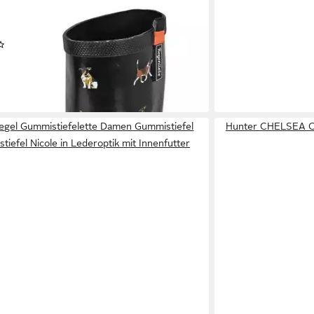
IEBE
ummistiefel wasserdichter Regenstiefel für
iebhaber
(12)
UVP
89,90 €
 - in 2-3 Werktagen bei dir
iegel Gummistiefelette Damen Gummistiefel
Hunter CHELSEA 
tiefel Nicole in Lederoptik mit Innenfutter