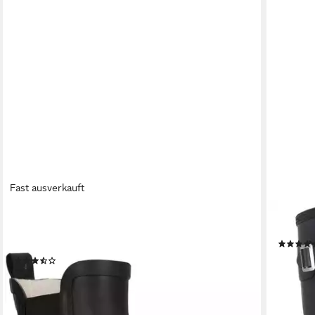
Fast ausverkauft
WEATHER REPORT
MOLS
RAIMAR W RUBBER BOOT Gummistiefel
Homebus
waserdicht
ab 42,9
(23)
71,99 €
-46%
lieferbar - in 1-2 Werktagen bei dir
lieferbar