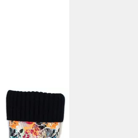
l mit Warmfutter Gummistiefel
kautschuk, für warme Füße bei
asserdicht, mit modischer