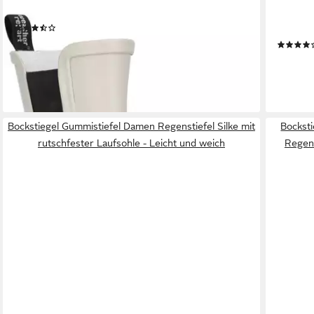
WEATHER REPORT
REGENL
Raylee W Rubber Boot Gummistiefel
Waldi G
(34)
Hunde L
ab 36,99 €
UVP
89,90 €
79,90 €
-59%
lieferbar - in 1-2 Werktagen bei dir
-11%
lieferbar
Bockstiegel Gummistiefel Damen Regenstiefel Silke mit
Bockst
rutschfester Laufsohle - Leicht und weich
Regens