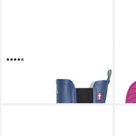
MOLS
REGENL
Suburbs Gummistiefel mit wasserdichter Funktion
Summer 
(340)
rutschf
69,90 €
69,90 €
leider ausverkauft
-22%
+3
lieferbar