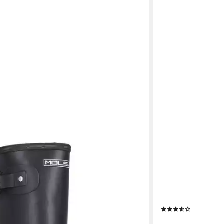
BECK
h W Gummistiefel wasserdicht
Damen Gummistiefe
(32)
(aus weichem Natur
9 €
UVP
79,90 €
Nässe und Kälte) w
Strickstulpe
 - in 1-2 Werktagen bei dir
(12)
36,99 €