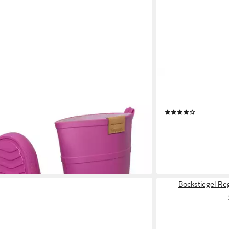
IEBE
REGENLIEBE
Rain Gummistiefel halbhoch mit
Pfütze-W Gummistie
ester Laufsohle leicht und angenehm
Warmfutterstrumpf
(1)
UVP
89,90 €
109,00 €
UVP
129,00
-16%
 - in 2-3 Werktagen bei dir
lieferbar - in 2-3 Werk
Bockstiegel Reg