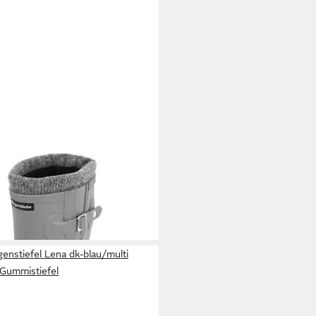
fel Halbschaft Regenstiefel mit
 €
tagen bei dir
enstiefel Lena dk-blau/multi
Gummistiefel