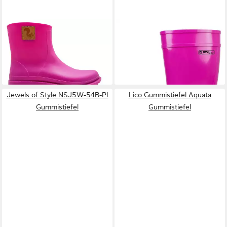
THIES
Bio Rainboot
BOCKSTIEGEL
Luisa pink
Gummistiefelette
dunkelblau Gummistiefel
69,95 €
ab 23,95 €
+18
Jewels of Style NSJ5W-54B-PI
Lico Gummistiefel Aquata
Gummistiefel
Gummistiefel