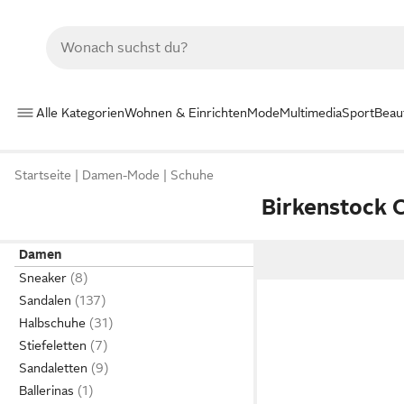
Alle Kategorien
Wohnen & Einrichten
Mode
Multimedia
Sport
Beau
Startseite
Damen-Mode
Schuhe
Birkenstock 
Damen
Sneaker
Sandalen
Halbschuhe
Stiefeletten
Sandaletten
Ballerinas