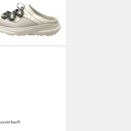
ALAND
Damen Herren Clogs
ts Clog leicht, bequem
8,90 €
UVP
45,90 €
0 €/ 1 Paar)
+6
ausverkauft