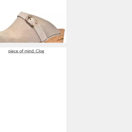
ITA
Wood-Hedi Open Clog Beige
ale
9 €
piece of mind. Clog