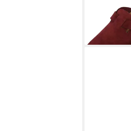
PALADO
Kiel Premium
ab 49,99 €
UVP
89,99 
-44%
+5