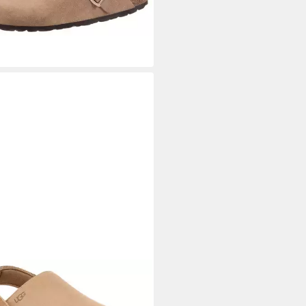
9 €/ 1 Paar)
Unisex W GOLDENSTAR CLOG
 Homeslippers, Plateauschuh,