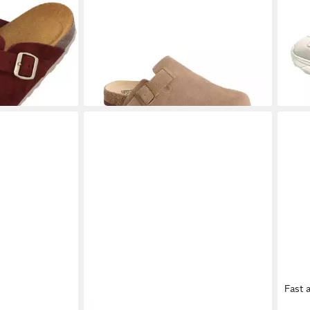
 Leather Clog
ROXY
Zeliah Sin Fur Clog
NOW
ab 36,99 €
€
UVP
45,00 €
Sabo
ab 3
-18%
(38,9
-15%
Fast 