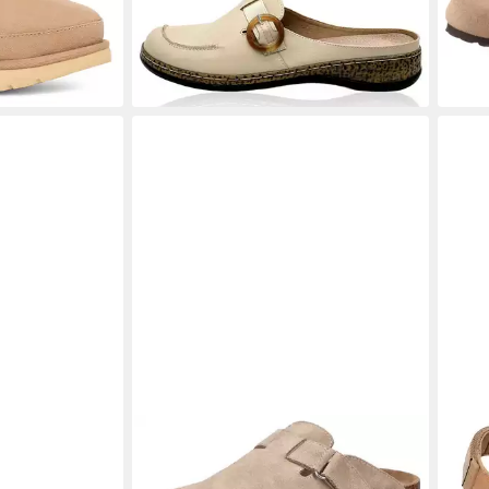
(39,90 €/ 1 Paar)
(39,9
geeignet
-33%
er Mules,
RIEKER
Clog Pantolette, Hausschuh,
UGG
 Laufsohle in
Sommerschuh mit Klettriemchen
Clog