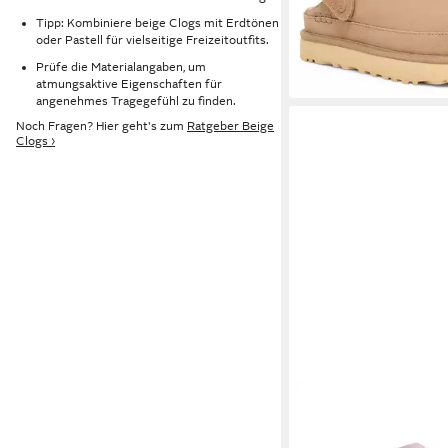
Fersenriemen
-7%
Tipp: Kombiniere beige Clogs mit Erdtönen
oder Pastell für vielseitige Freizeitoutfits.
Prüfe die Materialangaben, um
atmungsaktive Eigenschaften für
angenehmes Tragegefühl zu finden.
Noch Fragen? Hier geht's zum
Ratgeber Beige
Clogs ›
ROHDE
Alba Clog Led
Hausschuh mit leichter