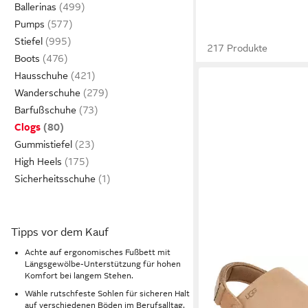
Ballerinas
Pumps
Stiefel
217 Produkte
Boots
Hausschuhe
Wanderschuhe
Barfußschuhe
Clogs
Gummistiefel
High Heels
Sicherheitsschuhe
Tipps vor dem Kauf
Achte auf ergonomisches Fußbett mit
Längsgewölbe-Unterstützung für hohen
UGG
Unisex W GOLD
Komfort bei langem Stehen.
Clog Homeslippers, Pl
Wähle rutschfeste Sohlen für sicheren Halt
139,95 €
auf verschiedenen Böden im Berufsalltag.
Mule mit schwenkbar
UVP
149,95 €