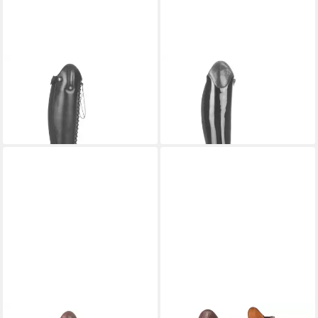
BUSSE
Reitstiefel Laval Pure
BUSSE
Reitstiefel Lyon in
Wool in schwarz Reitstiefel
schwarz Reitstiefel
ab 177,30 €
219,30 €
UVP
239,00 €
UVP
299,00 €
-26%
-27%