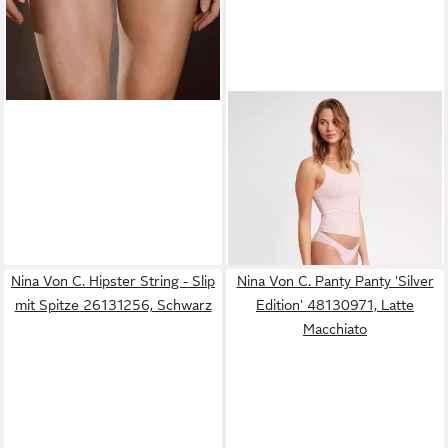
LOUANNE
Tanktop 2-er pack
Ärmelloses T-Shirt Bio-
16,95 €
Baumwolle (2er-Pack)
21,95 €
(8,48 €/ 1 Stk)
Unifarben, flache Nähte,
-23%
Biobaumwolle,
Rundhalsausschnitt
Nina Von C. Hipster String - Slip
Nina Von C. Panty Panty 'Silver
mit Spitze 26131256, Schwarz
Edition' 48130971, Latte
Macchiato