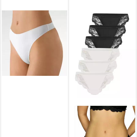
NINA VON C.
String Nina von
C. Secret String 3er Pack
27,95 €
32,85 €
-15%