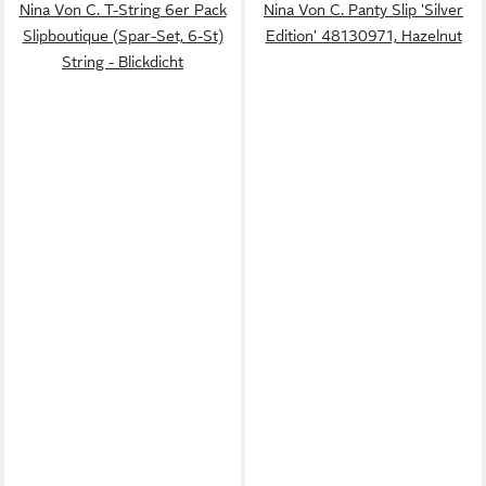
Nina Von C. T-String 6er Pack
Nina Von C. Panty Slip 'Silver
Slipboutique (Spar-Set, 6-St)
Edition' 48130971, Hazelnut
String - Blickdicht