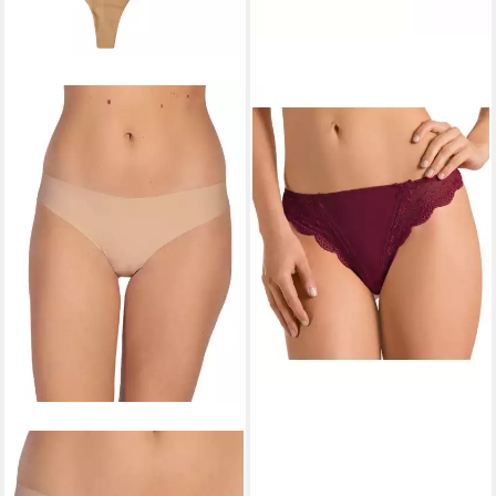
NINA VON C.
String 6er Pack
NINA VON C.
String Damen
String Secret Soft & Shape
String 'Silver Edition'