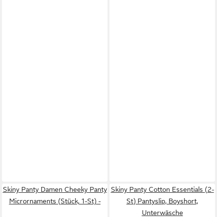
Skiny Panty Damen Cheeky Panty
Skiny Panty Cotton Essentials (2-
Micrornaments (Stück, 1-St) -
St) Pantyslip, Boyshort,
Unterwäsche