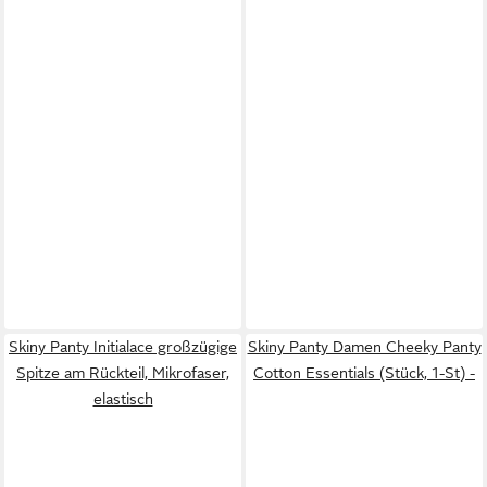
Skiny Panty Initialace großzügige
Skiny Panty Damen Cheeky Panty
Spitze am Rückteil, Mikrofaser,
Cotton Essentials (Stück, 1-St) -
elastisch