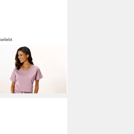
beliebt
ANCE DREAMS BY LASCANA
ma (Set, 2 tlg) mit Blumendruck
4,99 €