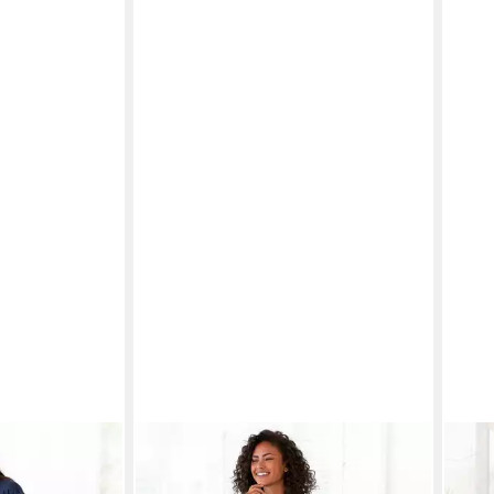
Y LASCANA
VIVANCE DREAMS BY LASCANA
LAS
lg) mit
Pyjama (Set, 2 tlg) mit Frontdruck
gemu