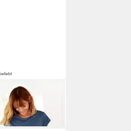
beliebt
ZONA
Shorty (Set, 2 tlg) mit
reifter Shorts
9 €