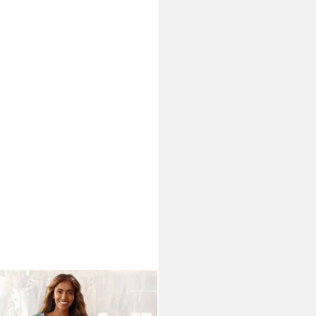
CANA
Pyjama (Set, 2 tlg) mit
sterter Hose