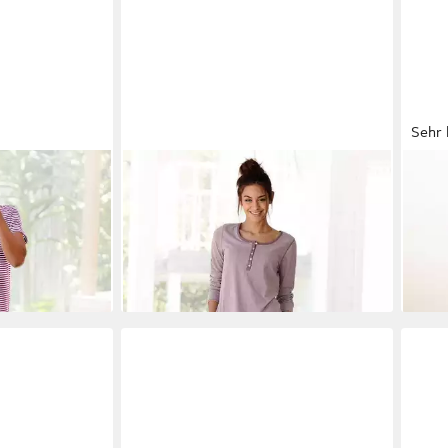
Sehr 
, 2 tlg) mit
ARIZONA
Pyjama (Set, 2 tlg) in
VIV
nd legerer
melierter Qualität mit Knopfleiste
Pyja
ab 39,99 €
ab 3