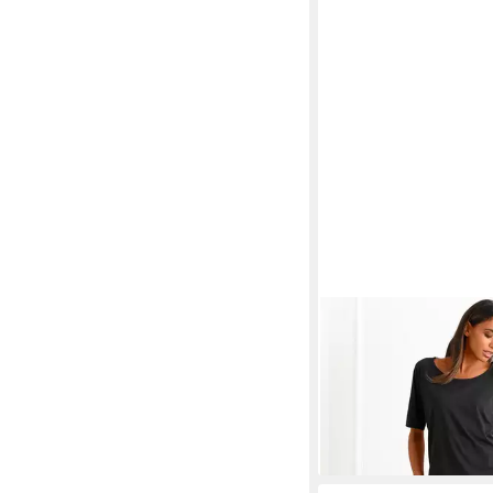
S.OLIVER
Capri-Pyjama
mit geblümter 3/4-Cu
ab 34,99 €
39,99 €
-13%