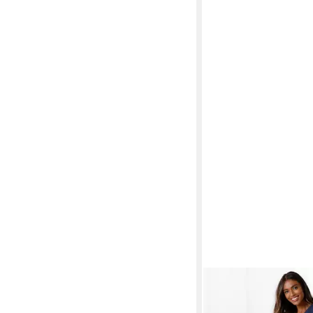
VIVANCE DREAMS B
Capri-Pyjama (Set, 2 t