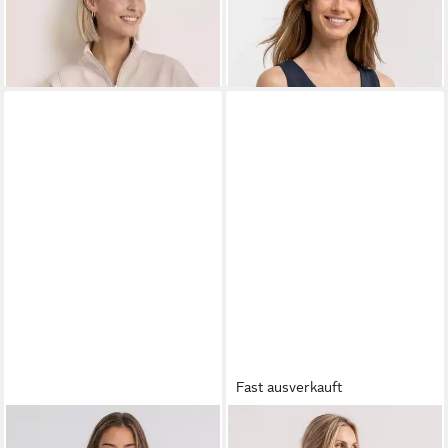
Unifarbe
Jersey in Unifarbe
49,99 €
22,99 €
Fast ausverkauft
STREET ONE
Pullunder mit
STREET ONE
Tanktop mit V-