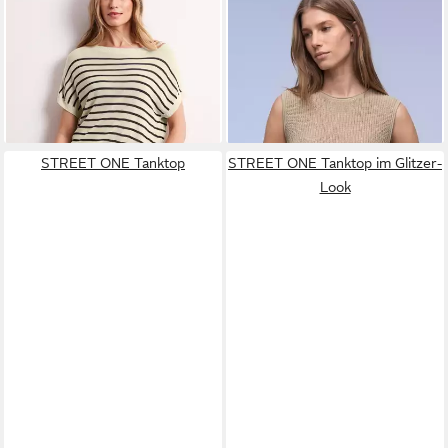
STREET ONE
Pullunder mit
STREET ONE
Pullunder in
Boatneck und Streifen
Strick-Optik
ab 27,99 €
ab 24,34 €
UVP
39,99 €
UVP
39,99 €
-30%
-39%
STREET ONE Tanktop
STREET ONE Tanktop im Glitzer-
Look