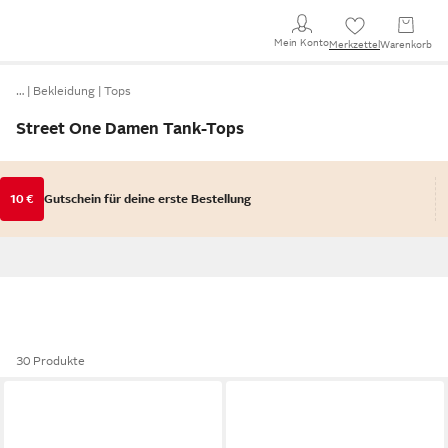
Mein Konto
Merkzettel
Warenkorb
…
Bekleidung
Tops
Street One Damen Tank-Tops
10 €
Gutschein für deine erste Bestellung
30 Produkte