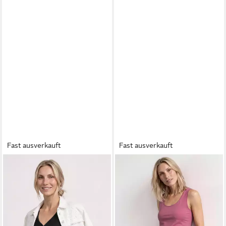
Fast ausverkauft
Fast ausverkauft
STREET ONE
Ripptanktop
STREET ONE
Tanktop Style
Sommertop mit V-Neck
Anni mit Stretchanteil
ab 19,99 €
ab 13,99 €
UVP
22,99 €
UVP
15,99 €
-13%
-13%