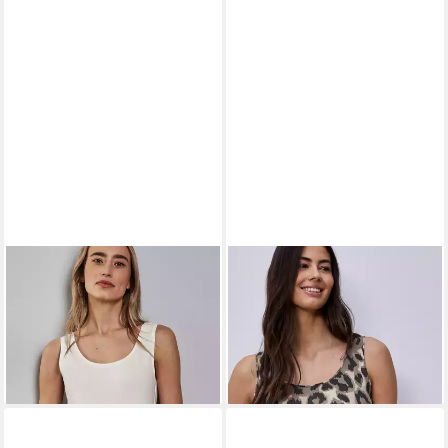
STREET ONE
Tanktop Style
STREET ONE
Tanktop mit
Anni Sommer-Top mit Stretch
Leo-Muster
ab 11,99 €
ab 14,99 €
UVP
15,99 €
UVP
19,99 €
-25%
-25%
+3