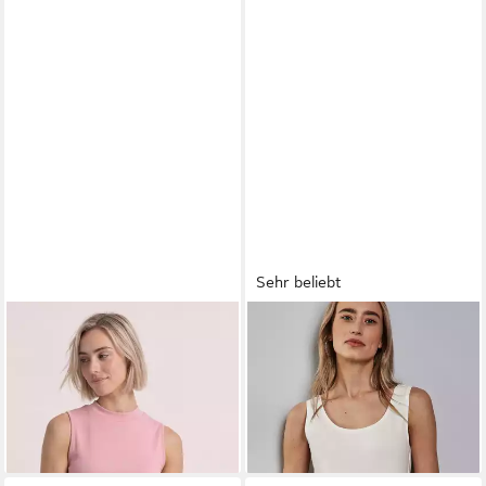
Sehr beliebt
STREET ONE
Tanktop im Silk
STREET ONE
Tanktop Style
Look
Anni Sommer-Top mit Stretch
29,99 €
ab 11,99 €
UVP
15,99 €
-25%
+3