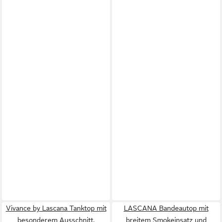
Vivance by Lascana Tanktop mit
LASCANA Bandeautop mit
besonderem Ausschnitt,
breitem Smokeinsatz und