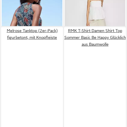
22,99 €
39,99 €
Cut-Out
26,99 €
Strukturgewebe VIKADIA für
-15%
Damen VIKADIA STRAP TOP
Melrose Tanktop (2er-Pack)
RMK T-Shirt Damen Shirt Top
figurbetont, mit Knopfleiste
Sommer Basic Be Happy Glücklich
aus Baumwolle