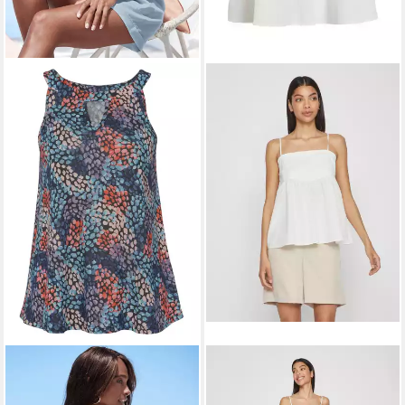
S.OLIVER
Strandtop in
VILA
Shirttop Babydoll
leichter A-Form, Sommertop,
Trägertop mit