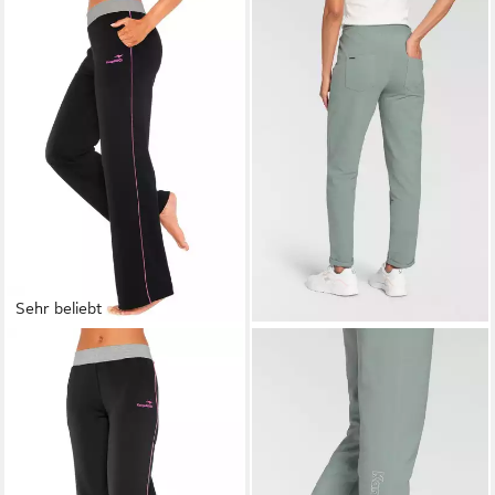
Sehr beliebt
KANGAROOS
Relaxhose mit
KANGAROOS
Jogginghose
breitem Bund, Loungewear
mit großen Taschen
ab 29,99 €
ab 32,99 €
UVP
39,99 €
-18%