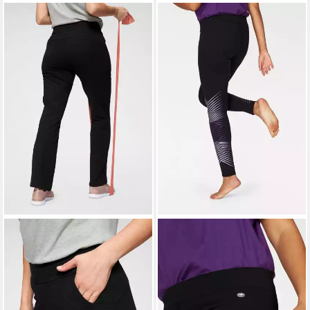
KANGAROOS
Jogginghose
KANGAROOS
Leggings
Große Größen
Große Größen
ab 32,99 €
ab 24,99 €
UVP
39,99 €
UVP
29,99 €
-18%
-17%