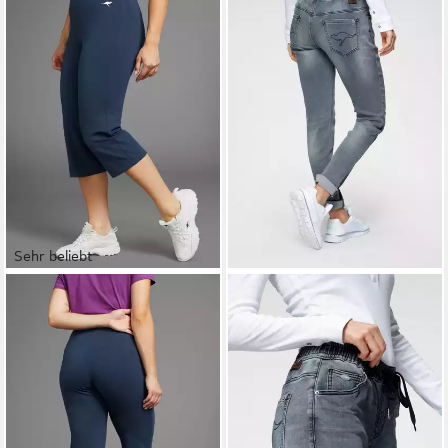
Sehr beliebt
KANGAROOS
Sporthose
KANGAROOS
Jogg Pants
Große Größen
entspannte Passform
ab 20,99 €
64,99 €
UVP
24,99 €
UVP
79,99 €
-16%
-19%
+1