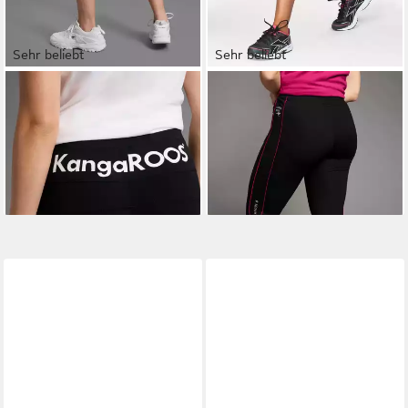
Sehr beliebt
Sehr beliebt
KANGAROOS
3/4-Hose
KANGAROOS
Jogginghose
ab 24,99 €
Große Größen
UVP
29,99 €
ab 24,99 €
UVP
29,99 €
-17%
-17%