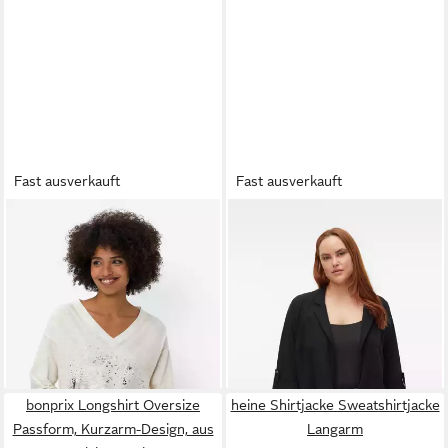
Fast ausverkauft
Fast ausverkauft
HEINE
T-Shirt Print-Shirt
VERO MODA CURVE
16,99 €
39,99 €
Kurzblazer VMCJESMILO 3/4
28,99 €
-58%
BLAZER WVN GA NOOS
UVP
42,99 €
CUR
-33%
bonprix Longshirt Oversize
heine Shirtjacke Sweatshirtjacke
Passform, Kurzarm-Design, aus
Langarm