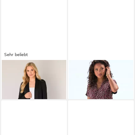
Sehr beliebt
BASE LEVEL
Strickjacke
BEACHTIME BY LASCANA
Yayla In elastischem Feinstrick
Longshirt aus Materialmix
ab 36,99 €
34,99 €
+4