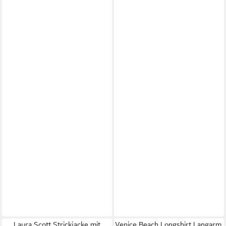
Laura Scott Strickjacke mit
Venice Beach Longshirt Langarm,