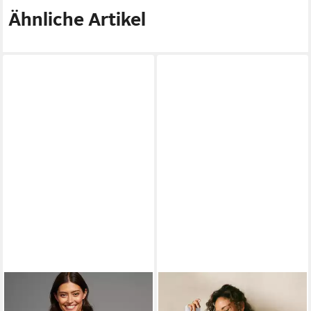
Ähnliche Artikel
BOYSEN'S
Longbluse mit
LASCANA
Shirtjacke in
tiefen Seitenschlitzen
offener Form mit Zipfelsaum