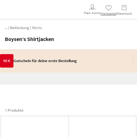
Mein Konto
Merkzettel
Warenkorb
…
Bekleidung
Shirts
Boysen's Shirtjacken
10 €
Gutschein für deine erste Bestellung
1 Produkte