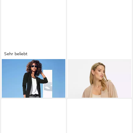
Sehr beliebt
HEINE
Blusenblazer Jersey-
HEINE
Shirtjacke Shirtjacke
Blazer Langarm
Kurzarm
39,99 €
39,99 €
+5