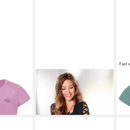
Fast 
PRTCal (1-tlg)
SIEH AN!
T-Shirt Shirt Kurzarm
PRO
18,00 €
tlg)
35,9
-10%