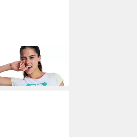
Y
Rash Guard The Swell Crop
9 €
UVP
50,00 €