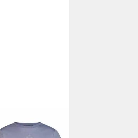
ADRON
Funktionsshirt T-Shirt
sic Sports Damen
6 €
UVP
39,95 €
%