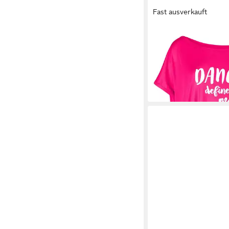
Fast ausverkauft
WINSHAPE
Oversize-
Ultra leicht
ab 29,99 €
UVP
34,99 
-14%