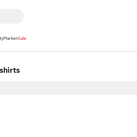
ty
Marken
Sale
shirts