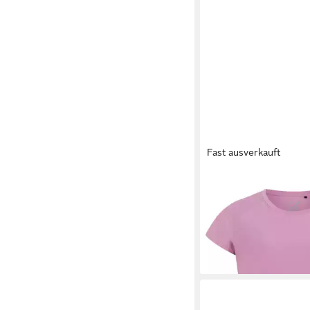
Fast ausverkauft
PROTEST
Rash Guard 
35,99 €
UVP
39,99 €
-10%