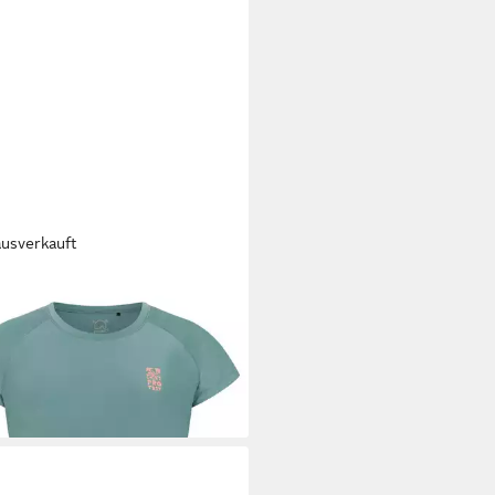
ausverkauft
TEST
Rash Guard PRTMagia (1-
9 €
UVP
39,99 €