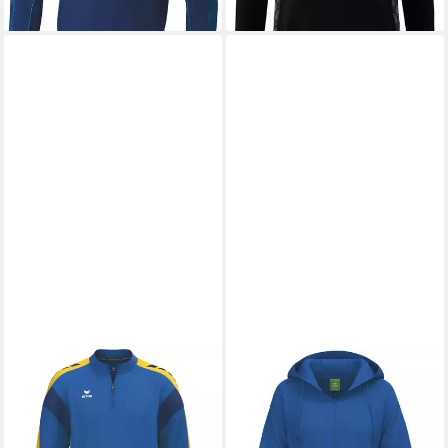
ERIMA
ERIMA
Langarmshirt erima Unisex
Sweatjacke erima Damen
Trainingstop CELEBRATE 125
Sweatjacke TS Hoody Jacket
ab 42,19 €
Training Top
UVP
59,99 €