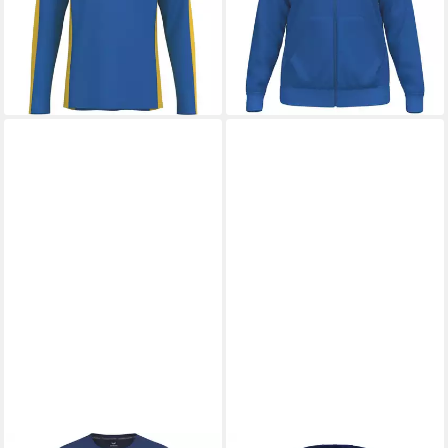
ab 38,69 €
UVP
49,99 €
-30%
lieferbar - in 2-3 Werktagen bei dir
-23%
lieferbar - in 6-8 Werktagen bei dir
+6
+4