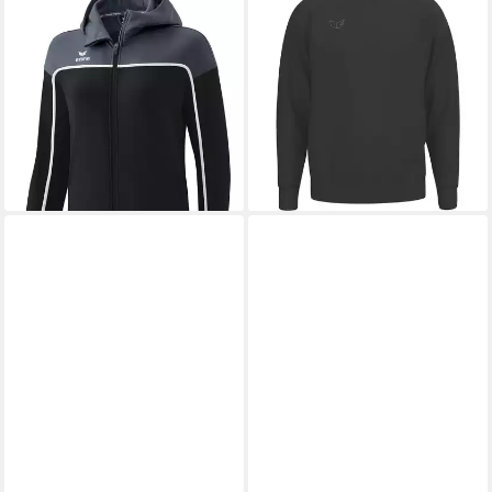
Trainingsjacke CHANGE by
Fleecepullover erima Unisex
erima Trainingsjacke mit
Pullover PREMIA Sweatshirt
ab 48,99 €
Kapuze Damen
UVP
69,99 €
ab 44,08 €
UVP
69,99 €
-30%
lieferbar - in 3-4 Werktagen bei dir
-37%
lieferbar - in 5-6 Werktagen bei dir
+4