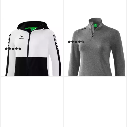
ERIMA
ERIMA
Trainingsjacke Damen SIX
Rollkragenpullover Damen
WINGS Trainingsjacke mit
Rolli
(3)
Kapuze
ab 37,38 €
UVP
49,99 €
(1)
56,99 €
-25%
lieferbar - in 2-3 Werktagen bei dir
lieferbar - in 5-6 Werktagen bei dir
+7