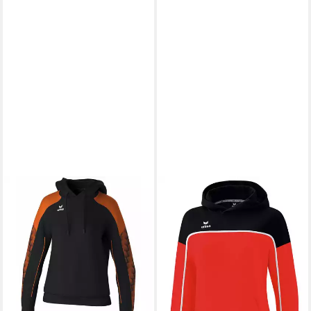
ERIMA
ERIMA
Kapuzenpullover erima
Hoodie CHANGE by erima
Damen EVO STAR
Kapuzensweat Damen (1-tlg)
ab 52,49 €
Kapuzensweat
UVP
74,99 €
ab 41,99 €
UVP
59,99 €
-30%
lieferbar - in 3-4 Werktagen bei dir
-30%
lieferbar - in 3-4 Werktagen bei dir
+4
+6