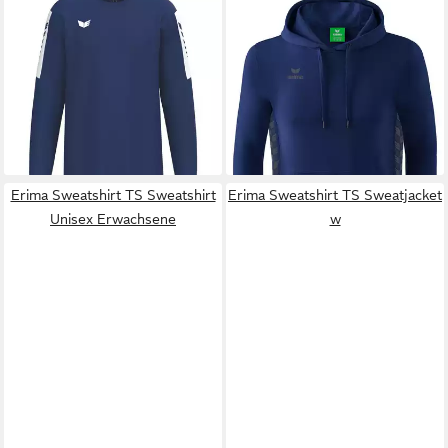
ERIMA
ERIMA
Fleecepullover erima Herren
Hoodie Kinder Essential Team
Pullover INTRO Sweatshirt
Kapuzensweat (1-tlg)
ab 25,49 €
ab 37,38 €
UVP
29,99 €
UVP
49,99 €
-15%
-25%
lieferbar - in 3-4 Werktagen bei dir
lieferbar - in 5-6 Werktagen bei dir
+6
Erima Sweatshirt TS Sweatshirt
Erima Sweatshirt TS Sweatjacket
Unisex Erwachsene
w