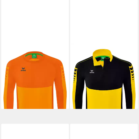
ERIMA
ERIMA
Sweatshirt Unisex
Funktionsshirt Unisex
Erwachsene SIX WINGS
Erwachsene SIX WINGS
Sweatshirt
Trainingstop
ab 34,99 €
ab 33,58 €
UVP
49,99 €
UVP
54,99 €
-30%
-39%
lieferbar - in 3-4 Werktagen bei dir
lieferbar - in 5-6 Werktagen bei dir
+7
+7