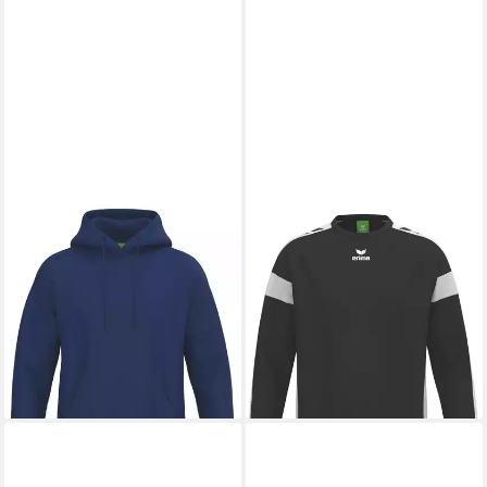
ERIMA
ERIMA
Hoodie TS Hoody Unisex
Sweatshirt CMPT Wings
Erwachsene (1-tlg)
Sweatshirt GK Unisex
ab 34,99 €
UVP
49,99 €
Erwachsene
ab 41,99 €
-30%
UVP
59,99 €
lieferbar - in 3-4 Werktagen bei dir
-30%
lieferbar - in 3-4 Werktagen bei dir
+6