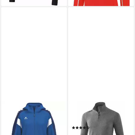
ERIMA
ERIMA
Trainingsjacke erima Damen
Fleecepullover erima Kinder
Trainingsjacke CELEBRATE
Pullover Rolli
(4)
125 Training Jacket
ab 33,93 €
UVP
44,99 €