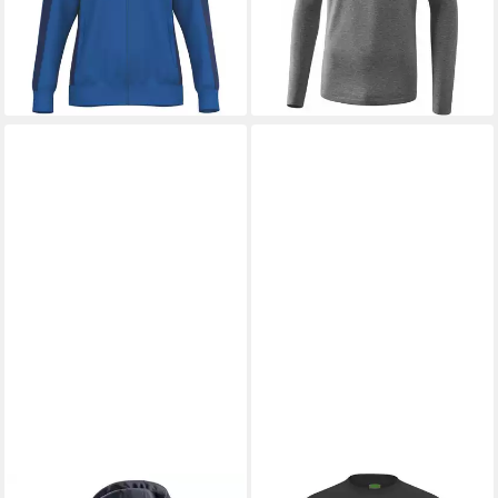
ab 32,50 €
UVP
64,99 €
-25%
-50%
lieferbar - in 5-6 Werktagen bei dir
lieferbar - in 3-4 Werktagen bei dir
+8
ERIMA
ERIMA