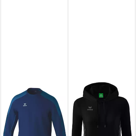
ERIMA
ERIMA
Sweatshirt EVO STAR
Hoodie Damen Essential Team
Sweatshirt Unisex
Kapuzensweat (1-tlg)
ab 41,99 €
Erwachsene
UVP
59,99 €
ab 34,99 €
UVP
49,99 €
-30%
lieferbar - in 3-4 Werktagen bei dir
-30%
lieferbar - in 3-4 Werktagen bei dir
+18