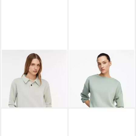
COMMA
COMMA
Sweatshirt Sweatshirt Softes
Sweatshirt Sweatshirt
Sweatshirt mit Polokragen
Weiches Sweatshirt mit
ab 63,99 €
UVP
79,99 €
Faltendetail am Arm
ab 50,99 €
-20%
UVP
59,99 €
lieferbar - in 3-4 Werktagen bei dir
-15%
lieferbar - in 3-4 Werktagen bei dir