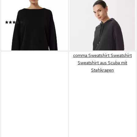
COMMA
COMMA
Sweater unifarben, mit
Sweatshirt Sweatshirt
Viskose und Stretch
Sweatshirt aus Modalmix
(2)
ab 51,99 €
UVP
79,99 €
59,99 €
-35%
lieferbar - in 3-4 Werktagen bei dir
leider ausverkauft
comma Sweatshirt Sweatshirt
Sweatshirt aus Scuba mit
Stehkragen