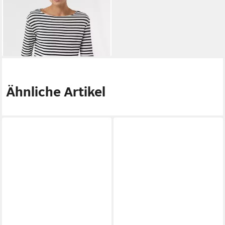
Piqué
ab 41,56 €
UVP
69,99 €
-41%
lieferbar - in 1-2 Werktagen bei dir
Ähnliche Artikel