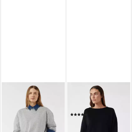
COMMA
COMMA
Sweatshirt Sweatshirt
Sweatshirt Sweatshirt
Oversized Sweatshirt
Weiches Sweatshirt mit Logo-
79,99 €
Stickerei
leider ausverkauft
(2)
59,99 €
leider ausverkauft