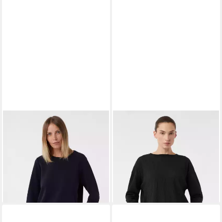
COMMA
COMMA
Sweatshirt Sweatshirt
Sweatshirt Sweatshirt
Weiches Sweatshirt mit 3/4-
Leichtes Sweatshirt im Fabric
Ärmeln
Mix
78,31 €
ab 65,79 €
leider ausverkauft
leider ausverkauft