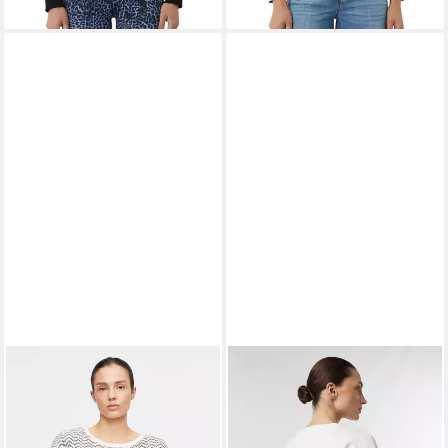
COMMA
COMMA
Sweatshirt Sweatshirt Shirt
Sweatshirt Sweatshirt
aus Strukturjersey
Sweatshirt mit Artwork
ab 65,79 €
ab 65,79 €