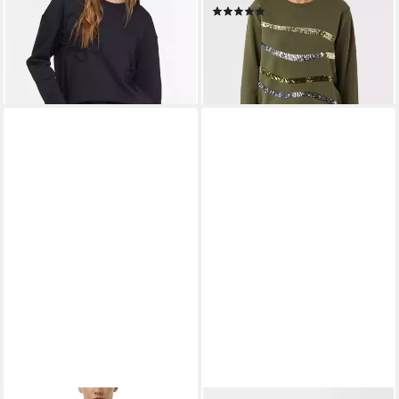
(1)
ab 50,99 €
UVP
69,99 €
ab 67,49 €
UVP
89,99 €
-27%
-25%
lieferbar - in 1-2 Werktagen bei dir
lieferbar - in 3-4 Werktagen bei dir