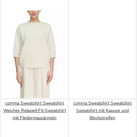
COMMA
Sweatshirt mit dekorativen
Nähten
ab 39,99 €
UVP
59,99 €
-33%
lieferbar - in 1-2 Werktagen bei dir
comma Sweatshirt Sweatshirt
comma Sweatshirt Sweatshirt
Weiches Relaxed-Fit-Sweatshirt
Sweatshirt mit Kapuze und
mit Fledermausärmeln
Blockstreifen