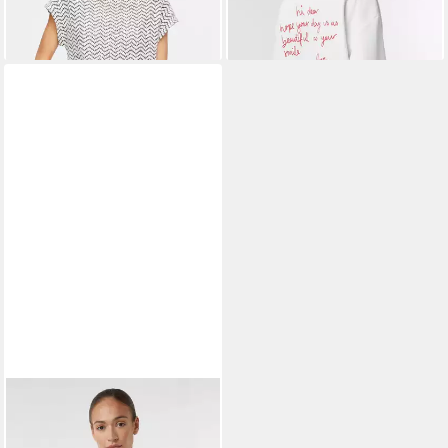
lieferbar - in 3-4 Werktagen bei dir
lieferbar - in 3-4 Werktagen bei dir
COMMA
Langarmshirt Sweatshirt
Gestreiftes Sweatshirt aus