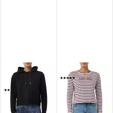
COMMA CASUAL IDENTITY
COMMA CASUAL IDENTITY
Kapuzensweatshirt cropped,
Sweatshirt taillenbedeckt
(1)
casual, mit Kapuze,
ab 40,27 €
UVP
69,99 €
Baumwollmischung
-42%
(1)
lieferbar - in 1-2 Werktagen bei dir
ab 45,98 €
UVP
79,99 €
-43%
lieferbar - in 1-2 Werktagen bei dir