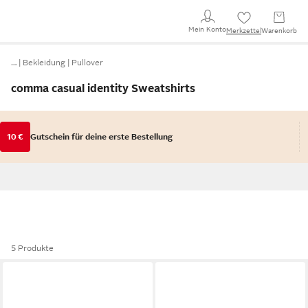
Mein Konto
Merkzettel
Warenkorb
…
Bekleidung
Pullover
comma casual identity Sweatshirts
10 €
Gutschein für deine erste Bestellung
5 Produkte