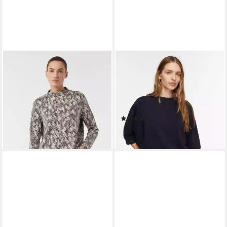
COMMA
COMMA
Sweatshirt Sweatshirt
Sweatshirt Sweatshirt
Jacquard-Pullover aus Jersey
Fließendes Sweatshirt mit
mit Animal-Print
Fledermausärmeln und
ab 68,52 €
dekorativen Nahtdetails
leider ausverkauft
(2)
59,39 €
leider ausverkauft