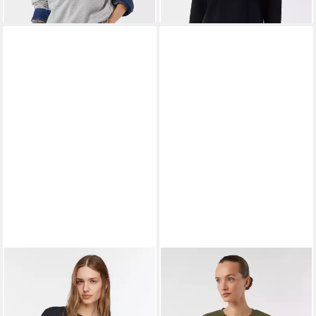
COMMA
COMMA
Sweatshirt Sweatshirt
Sweatshirt Sweatshirt
Sweatshirt mit
Sweatshirt mit Pailletten-
Blumenapplikation
Artwork