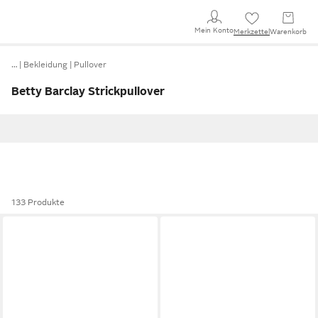
Mein Konto
Merkzettel
Warenkorb
…
Bekleidung
Pullover
Betty Barclay Strickpullover
133 Produkte