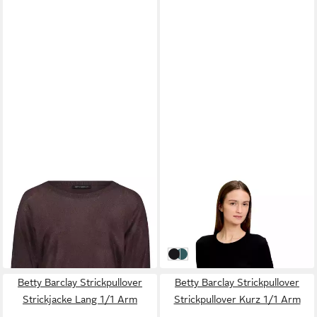
BETTY BARCLAY
BETTY&CO
Stillpullover
Kurzarmshirt Damen mit
55,99 €
Rundhalsausschnitt (1-tlg)
UVP
79,99 €
39,99 €
UVP
49,99 €
-30%
-20%
Schwarz
Deep Teal
Betty Barclay Strickpullover
Betty Barclay Strickpullover
Strickjacke Lang 1/1 Arm
Strickpullover Kurz 1/1 Arm