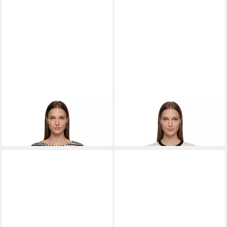
BETTY BARCLAY
BETTY BARCLAY
Kurzarmshirt Damen mit U-
Kurzarmshirt Damen mit
Boot-Ausschnitt (1-tlg)
Taschen (1-tlg)
ab 66,49 €
69,99 €