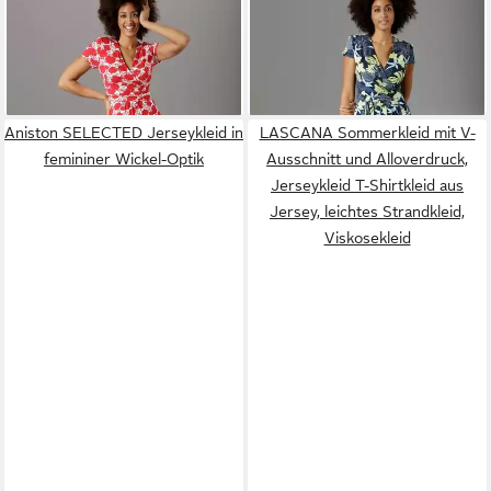
ANISTON SELECTED
ANISTON SELECTED
Sommerkleid mit gewickeltem
Sommerkleid in modischen
47,99 €
ab 47,99 €
Ausschnitt
Farben
Aniston SELECTED Jerseykleid in
LASCANA Sommerkleid mit V-
femininer Wickel-Optik
Ausschnitt und Alloverdruck,
Jerseykleid T-Shirtkleid aus
Jersey, leichtes Strandkleid,
Viskosekleid