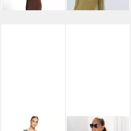
ZERO
Strickkleid Damen mit
LASCANA
Strickkleid mit
Lurexfaden Material
Zopfmuster im Oberteil vorn